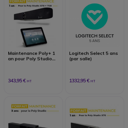
Maintenance Poly+ 1
Logitech Select 5 ans
an pour Poly Studio
(par salle)
X70 + TC8
343,95 €
1332,95 €
HT
HT