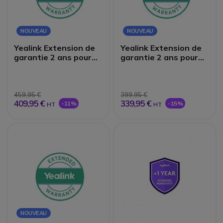
NOUVEAU
NOUVEAU
Yealink Extension de
Yealink Extension de
garantie 2 ans pour
garantie 2 ans pour
MeetingBar A25 et
MeetingBar A40
CTP25
459,95 €
399,95 €
409,95 €
339,95 €
-11%
-15%
HT
HT
NOUVEAU