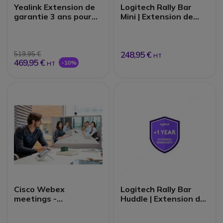
Yealink Extension de
Logitech Rally Bar
garantie 3 ans pour
Mini | Extension de
MeetingBar A40
garantie
248,95 €
519,95 €
HT
469,95 €
-10%
HT
Cisco Webex
Logitech Rally Bar
meetings -
Huddle | Extension de
Visioconférence
garantie