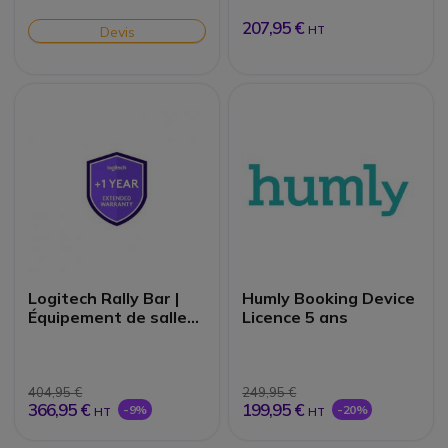
207,95 €
Devis
HT
Logitech Rally Bar |
Humly Booking Device
Équipement de salle
Licence 5 ans
de réunion
404,95 €
249,95 €
366,95 €
199,95 €
-9%
-20%
HT
HT