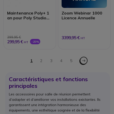
Maintenance Poly+ 1
Zoom Webinar 1000
an pour Poly Studio
Licence Annuelle
X50
3399,95 €
399,95 €
HT
299,95 €
-25%
HT
Page
Page - Suiv.
Vous lisez actuellement la page
1
Page
2
Page
3
Page
4
Page
5
Caractéristiques et fonctions
principales
Les accessoires pour salle de réunion permettent
d’adapter et d’améliorer vos installations existantes. Ils
garantissent une intégration harmonieuse des
équipements, une esthétique soignée et de la flexibilité