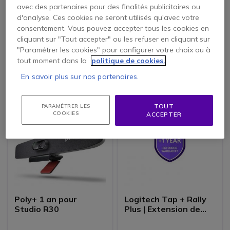
avec des partenaires pour des finalités publicitaires ou
Poly+ 3 ans pour Poly
Forfait maintenance
d'analyse. Ces cookies ne seront utilisés qu'avec votre
Studio P21
d’1 an pour Poly
consentement. Vous pouvez accepter tous les cookies en
Studio
cliquant sur "Tout accepter" ou les refuser en cliquant sur
"Paramétrer les cookies" pour configurer votre choix ou à
129,95 €
104,45 €
tout moment dans la
politique de cookies.
99,95 €
109,95 €
-15%
HT
HT
En savoir plus sur nos partenaires.
TOUT
PARAMÉTRER LES
COOKIES
ACCEPTER
Poly+ 1 an pour
Logitech Tap + Rally
Studio R30
Plus | Extension de
garantie