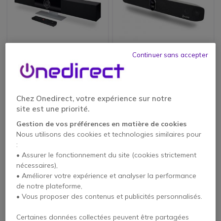
Forfait maintenance
Maintenance Poly+ 1
Continuer sans accepter
de 3 ans pour Poly
an pour Poly Studio
Studio
X70
225,45 €
399,95 €
Chez Onedirect, votre expérience sur notre
189,95 €
377,95 €
-16%
-6%
HT
HT
site est une priorité.
Gestion de vos préférences en matière de cookies
Nous utilisons des cookies et technologies similaires pour
:
• Assurer le fonctionnement du site (cookies strictement
nécessaires),
• Améliorer votre expérience et analyser la performance
de notre plateforme,
• Vous proposer des contenus et publicités personnalisés.
Certaines données collectées peuvent être partagées