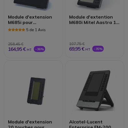
Module d'extension
Module d'extention
M685i pour
M680i Mitel Aastra 16
téléphones SIP Mitel
touches
5 de 1 Avis
Aastra
107,75 €
258,45 €
69,95 €
164,95 €
-35%
-36%
HT
HT
Module d'extension
Alcatel-Lucent
20 touches pour
Enterprise EM-200