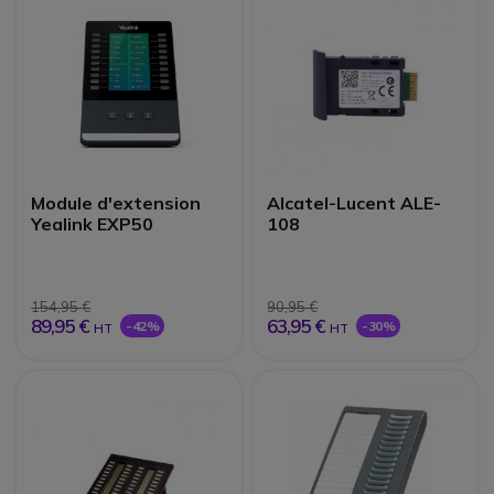
Module d'extension
Alcatel-Lucent ALE-
Yealink EXP50
108
154,95 €
90,95 €
89,95 €
63,95 €
-42%
-30%
HT
HT