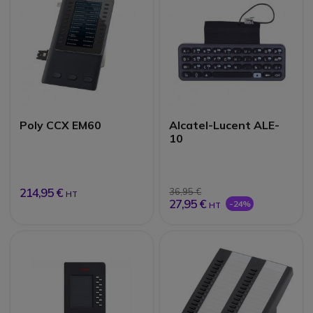
Poly CCX EM60
Alcatel-Lucent ALE-
10
214,95 €
36,95 €
HT
27,95 €
-24%
HT