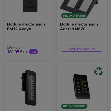
RECONDITIONNÉ
Module d'extension
Module d'extension
BM12 Avaya
Aastra M670
Reconditionné
195,75 €
Voir les produits
181,95 €
-7%
similaires
HT
RECONDITIONNÉ