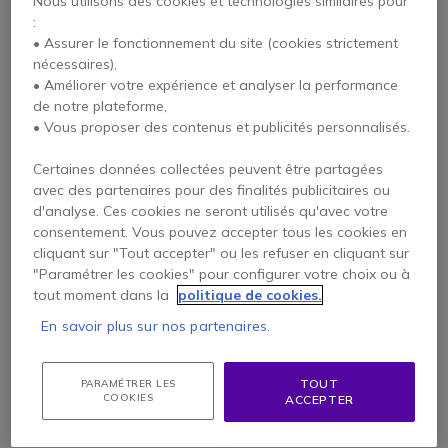
Nous utilisons des cookies et technologies similaires pour
Alcatel-Lucent ALE-
Module d'extension
:
100
14 touches Alcatel
• Assurer le fonctionnement du site (cookies strictement
reconditionné
nécessaires),
• Améliorer votre expérience et analyser la performance
de notre plateforme,
48,95 €
169,95 €
• Vous proposer des contenus et publicités personnalisés.
44,95 €
77,95 €
-54%
HT
HT
Certaines données collectées peuvent être partagées
avec des partenaires pour des finalités publicitaires ou
d'analyse. Ces cookies ne seront utilisés qu'avec votre
consentement. Vous pouvez accepter tous les cookies en
cliquant sur "Tout accepter" ou les refuser en cliquant sur
"Paramétrer les cookies" pour configurer votre choix ou à
tout moment dans la
politique de cookies.
En savoir plus sur nos partenaires.
TOUT
Yealink EXP43
Alcatel-Lucent ALE-
PARAMÉTRER LES
COOKIES
ACCEPTER
120