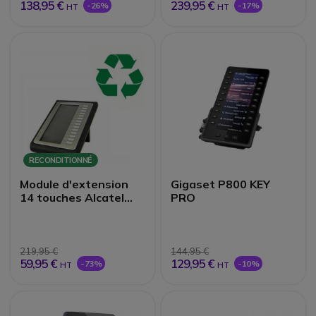
138,95 €
239,95 €
-26%
-17%
HT
HT
RECONDITIONNÉ
Module d'extension
Gigaset P800 KEY
14 touches Alcatel
PRO
série 8/9 -
Reconditionné
219,95 €
144,95 €
59,95 €
129,95 €
-73%
-10%
HT
HT