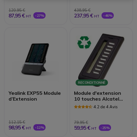
120,95 €
438,95 €
87,95 €
237,95 €
-27%
-46%
HT
HT
RECONDITIONNÉ
Yealink EXP55 Module
Module d'extension
d’Extension
10 touches Alcatel
séries 8 & 9 -
4.2 de 4 Avis
Reconditionné
112,15 €
79,95 €
98,95 €
59,95 €
-12%
-25%
HT
HT