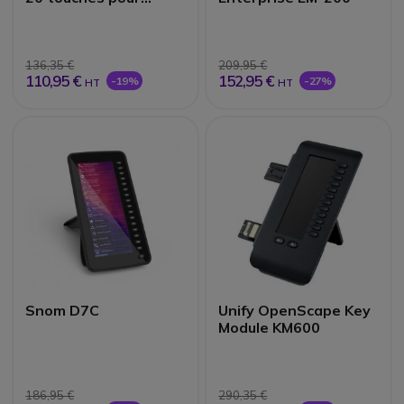
Grandstream
136,35 €
209,95 €
110,95 €
152,95 €
-19%
-27%
HT
HT
Snom D7C
Unify OpenScape Key
Module KM600
186,95 €
290,35 €