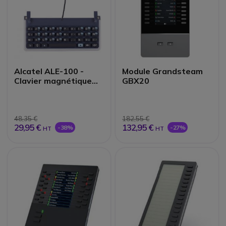
Alcatel ALE-100 -
Module Grandsteam
Clavier magnétique
GBX20
QWERTY
48,35 €
182,55 €
29,95 €
132,95 €
-38%
-27%
HT
HT