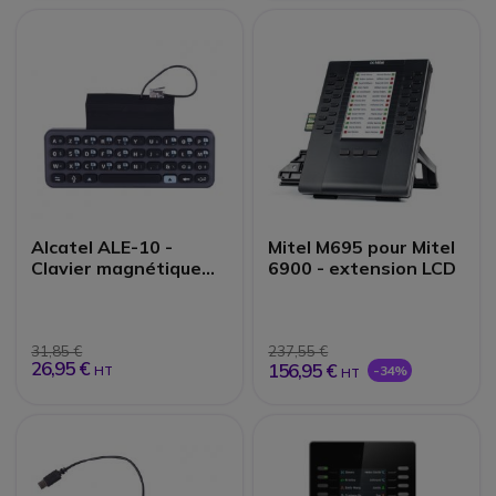
Alcatel ALE-10 -
Mitel M695 pour Mitel
Clavier magnétique
6900 - extension LCD
QWERTY
31,85 €
237,55 €
26,95 €
156,95 €
-34%
HT
HT