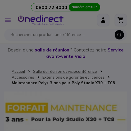
0800 72 4000
Numéro gratuit
Aller au contenu
Affichage
navigation
Besoin d’une
salle de réunion
? Contactez notre
Service
avant-vente Visio
Accueil
Salle de réunion et visioconférence
Accessoires
Extensions de garantie et licences
Maintenance Poly+ 3 ans pour Poly Studio X30 + TC8
Passer à la fin de la galerie d’images