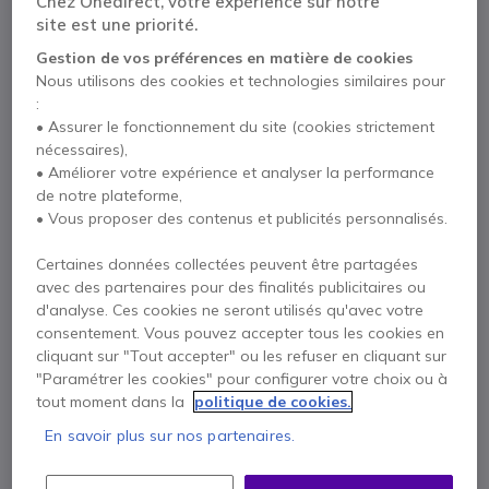
Chez Onedirect, votre expérience sur notre
Réf. produit: POSTX30TC8MAINPP3Y // Réf. fournisseur: P86260312
site est une priorité.
Un service de maintenance professionnel exclusif
Gestion de vos préférences en matière de cookies
au kit Poly Studio X30 + TC8.
Nous utilisons des cookies et technologies similaires pour
501,95 €
HT
602,34 €
:
TTC
• Assurer le fonctionnement du site (cookies strictement
Qté
AJOUTER AU PANIER
nécessaires),
• Améliorer votre expérience et analyser la performance
de notre plateforme,
DEVIS EN 4 HEURES
• Vous proposer des contenus et publicités personnalisés.
Épuisé
Certaines données collectées peuvent être partagées
avec des partenaires pour des finalités publicitaires ou
d'analyse. Ces cookies ne seront utilisés qu'avec votre
Payez en 4 sans frais (
150,59 €
)
Afficher plus
consentement. Vous pouvez accepter tous les cookies en
cliquant sur "Tout accepter" ou les refuser en cliquant sur
"Paramétrer les cookies" pour configurer votre choix ou à
tout moment dans la
politique de cookies.
En savoir plus sur nos partenaires.
Points Forts