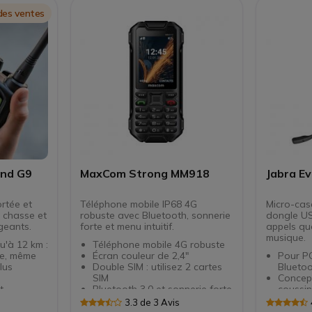
Autonom
14h en
des ventes
Fonctio
en opti
and G9
MaxCom Strong MM918
Jabra E
ortée et
Téléphone mobile IP68 4G
Micro-cas
a chasse et
robuste avec Bluetooth, sonnerie
dongle US
geants.
forte et menu intuitif.
appels quo
musique.
u'à 12 km :
Téléphone mobile 4G robuste
le, même
Écran couleur de 2,4"
Pour PC
lus
Double SIM : utilisez 2 cartes
Blueto
SIM
Concep
t
Bluetooth 3.0 et sonnerie forte
coussine
se :
Lampe de poche, radio FM,
Micro u
3.3 de 3 Avis
réquences
réveil, calculatrice et calendrier
parleu