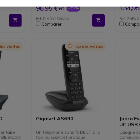
Double micro avec Acoustic
Busylig
149,95 €
138,95 €
Fence: réduction du bruit
Jusqu'
134,95
96,95 €
-35%
HT
s : prise
SoundGuard Digital:
Version
u volume et
protection auditive des
Teams
Ref: PLVOY4320AM
Ref: GNEV
utilisateurs
Comparer
Compar
ftphones
Autonomie: jusqu’à 24h en
nclus :
conversation
ck + USB-A
Certifié Microsoft Teams et
optimisé UC
des ventes
Icon
Top des ventes
O
Gigaset AS690
Jabra E
UC USB 
entaire
Un téléphone sans fil DECT à la
Casque st
t Bluetooth
fois puissant et pratique.
communica