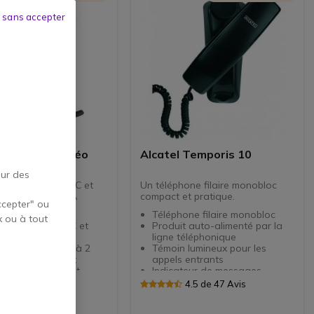
 sans accepter
volve2 55 Stéréo
Alcatel Temporis 10
ngle USB-A
our des
 sans-fil pour PC et
Un téléphone filaire monobloc
ec Dongle USB-A
compact et pratique.
ccepter" ou
Téléphone filaire monobloc
x ou à tout
sans-fil pour PC et
Produit auto-alimenté par la
hone
ligne téléphonique
int : se connecte à 2
Témoin lumineux pour les
ls simultanément
appels entrants
on active du bruit
Indicateur de messages
Rappel du dernier numéro
4.6 de 11 Avis
4.5 de 47 Avis
phones à réduction de
Fixation murale possible
Produit facile à utiliser