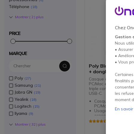
Téléphone
18
Montrer (
2
) plus
Chez One
PRICE
Gestion 
Nous utili
• Assurer
MARQUE
• Amélior
• Vous pr
Poly Blackwire 52
+ dongle USB-C/A
Certaines
Poly
27
Casque duo profession
finalités 
PC/Mac et appareils mo
Samsung
21
consentem
triple connexion Jack, 
Jabra GN
19
USB-C.
les refus
Yealink
moment d
18
Casque duo filaire 
PC/Mac et appareils
Logitech
15
En savoir
Usage intensif : con
IIyama
9
ergonomique
Audio HD stéréo la
4.5 de 2 Avis
Montrer (
32
) plus
Micro antibruit + éga
dynamique