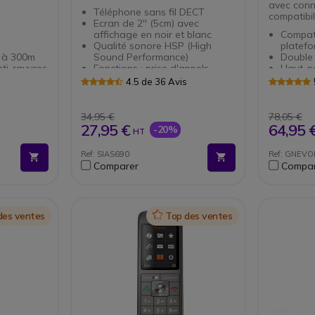
avec conn
Téléphone sans fil DECT
compatibil
Ecran de 2'' (5cm) avec
affichage en noir et blanc
Compati
Qualité sonore HSP (High
platef
0 à 300m
Sound Performance)
Double
nti-rayures
Fonctions : prise d'appels,
Haut-p
 mains-
mains-libres, mute
son cla
4.5 de 36 Avis
Capacité du répertoire :
Deux m
tacts avec
jusqu'à 100 contacts
suppres
Possibilité d'ajouter 3
Voyant 
34,95 €
78,05 €
combinés supplémentaires
Concept
27,95 €
64,95 
-20%
HT
en veille)
Autonomie : jusqu'à 18 heures
confort
oth,
en conversation
journé
Ref: SIAS690
Ref: GNEV
3,5mm
Technologie Eco-DECT pour la
Protect
Comparer
Compar
tre les
protection de l'environnement
SafeTo
Compati
base
et Expr
 une borne
des ventes
Icon
Top des ventes