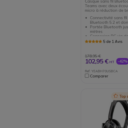
Casque sans fil Bluetoo
Teams avec deux écout
micro à réduction de br
Connectivité sans fil
Bluetooth 5.2 et do
Portée Bluetooth ju
mètres
Connexion PC via d
A ou C
5 de 1 Avis
Certifié pour Micros
(compatible avec d'
plateformes)
178,95 €
Conception légère 
102,95 €
-42%
HT
pour un confort pro
Fréquence des écout
Ref: YEABH70USBCA
20 000 Hz
Comparer
Microphone à perch
suppression de bruit
Autonomie de 35 he
communication
Icon
Top 