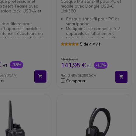
que professionnel
Casque MS sans-fil pour PC et
icrosoft Teams avec
mobile avec Dongle USB-C
nexion Jack, USB-A et
Link380.
Casque sans-fil pour PC et
duo filaire pour
smartphone
et appareils mobiles
Multipoint : se connecte à 2
ntensif : écouteurs en
appareils simultanément
uir et arceau rembourré
Réduction active du bruit
large bande
(ANC)
5 de 4 Avis
ntibruit avec perche
4 microphones à réduction de
e à 180°
bruit
ion auditive
Busylight à 360° intégrée
158,95 €
Guard
Jusqu'à 18h d'autonomie
€
141,95 €
-18%
-11%
HT
HT
 de commandes : prise
Version MS : certifié Microsoft
s, mute, réglage du
Teams
325USBCAM
Ref: GNEVOL255DCM
er
Comparer
é Microsoft Teams
AU] Dongle inclus :
connexion Jack + USB-A
C !