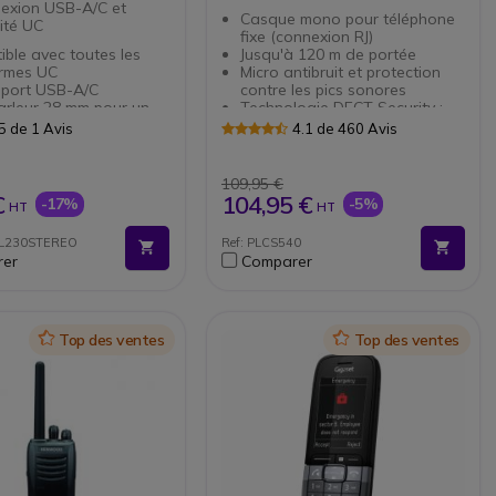
exion USB-A/C et
Casque mono pour téléphone
ité UC
fixe (connexion RJ)
ble avec toutes les
Jusqu'à 120 m de portée
ormes UC
Micro antibruit et protection
 port USB-A/C
contre les pics sonores
arleur 28 mm pour un
Technologie DECT Security :
ir
conversations inviolables
5 de 1 Avis
4.1 de 460 Avis
icrophones avec
Conférence : connectez
sion du bruit
jusqu'à 4 casques sur la base
d'occupation intégré
Autonomie : 13h en
109,95 €
ion légère pour un
communication (24h en veille)
€
104,95 €
-17%
-5%
HT
HT
 tout au long de la
2 styles de port : serre-tête et
e
contour d’oreille
OL230STEREO
Ref: PLCS540
ion auditive via Jabra
er
Comparer
ne
ble avec Jabra Direct
ess
Icon
Top des ventes
Icon
Top des ventes