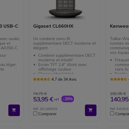
20 USB-C
Gigaset CL660HX
Kenwoo
avec audio
Un combiné sans-fil
Talkie-Wa
que et
supplémentaire DECT moderne et
normes mil
-A/USB-C.
élégant.
communiqu
vos équip
pour
Combiné supplémentaire DECT
moderne et intuitif
Fréque
eau léger,
Ecran TFT 2,4" (6cm) avec
commun
ste
affichage couleur
sans li
Clavier rétroéclairé
Portée
 :
Qualité sonore HD avec le
16 can
4.7 de 34 Avis
ique de
combiné et en mains-libres
Très h
Touche de navigation
sonore
Répertoire : Jusqu'à 400
bruyan
74,75 €
182,95 €
contacts avec 3
Fonctio
53,95 €
140,95
-28%
HT
s : prise
numéros chacun
IP54 : 
age du
Connectivité : Micro USB ; Prise
poussiè
Ref: SICL660HX
Ref: KW350
Jack 2.5 mm
d'eau
Comparer
Compar
ftphones
A brancher sur une base
Super r
nclus :
Gigaset ou derrière une borne
normes 
SB-A +
PABX
C, D, E,