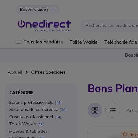
Besoin d'aide ?
Aller au contenu
Tous les produits
Talkie Walkie
Téléphonie fixe
Besoi
Accueil
Offres Spéciales
Bons Plan
CATÉGORIE
Écrans professionnels
46
Solutions de conférence
Artic
30
Grille
Liste
Casque professionnel
54
Talkie Walkie
18
Mobiles & tablettes
Icon
Top 
professionnels
6