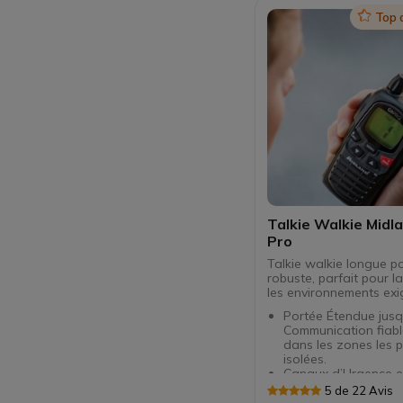
USB-C !
Icon
Top 
Talkie Walkie Midl
Pro
Talkie walkie longue p
robuste, parfait pour l
les environnements exi
Portée Étendue jusq
Communication fiab
dans les zones les p
isolées.
Canaux d’Urgence e
Préréglages de Chas
5 de 22 Avis
Accès rapide aux f