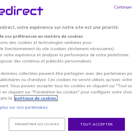
Continuer
direct, votre expérience sur notre site est une priorité.
de vos préférences en matière de cookies
sons des cookies et technologies similaires pour :
 le fonctionnement du site (cookies strictement nécessaires),
er votre expérience et analyser la performance de notre plateforme,
oposer des contenus et publicités personnalisés.
20 USB-C
Poly Voyager 4320 USB-A
Jabra E
MS
MS + Do
 données collectées peuvent être partagées avec des partenaires p
Link380
nel pour
Micro-casque sans-fil certifié
Casque MS
publicitaires ou d'analyse. Ces cookies ne seront utilisés qu'avec votre
biles avec
Microsoft Teams dédié aux
mobile av
ent. Vous pouvez accepter tous les cookies en cliquant sur "Tout a
USB-A et
professionnels flexibles !
Link380.
er en cliquant sur "Paramétrer les cookies" pour configurer votre choi
Micro-casque duo sans-fil
Casque 
ans la
politique de cookies.
pour
Bluetooth + USB-A (dongle) :
smartp
 mobiles
pour PC/Mac et appareils
Multipo
 plus sur nos partenaires.
ception
mobiles
apparei
Multipoint: connexion
Réducti
rge bande
simultanée à 2 appareils
(ANC)
5 de 4 Avis
liseur
Haut-parleurs à égaliseur
4 micro
TOUT ACCEPTER
PARAMÉTRER LES COOKIES
dynamique
bruit