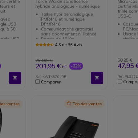
th certifié
Talkie Walkie sans licence
Micro-cas
eurs et
hybride analogique - numérique
certifié M
uit
triple con
Talkie hybride analogique
USB-C.
 avec
PMR446 et numérique
ngle USB
DPMR446
Casque 
squ'à 50
Communications gratuites
PC/Mac 
sans abonnement ni licence
Usage i
ongle USB
Portée de 10 Km
similic
48 canaux : 16 analogiques et
Audio 
4.6 de 36 Avis
oft Teams
32 numériques
Micro a
autres
IP55 : Protection contre la
rotativ
poussière et les projections
Protect
58,25 €
258,95 €
de 147g
d'eau
Sound
47,95 
201,95 €
-22%
HT
longé
Robuste et compact :
Boîtier
eurs : 20 -
Conforme aux normes
d’appel
Ref: PLB3
Ref: KWTK3701DE
militaires MIL-STD 810 C, D, E,
volume
Compar
Comparer
e avec
F, G
Certifi
Très haute qualité sonore
[NOUVE
ures en
numérique DSP
triple 
Cryptage des communications
+ USB-
Fonctions VOX et SCAN
des ventes
Icon
Top des ventes