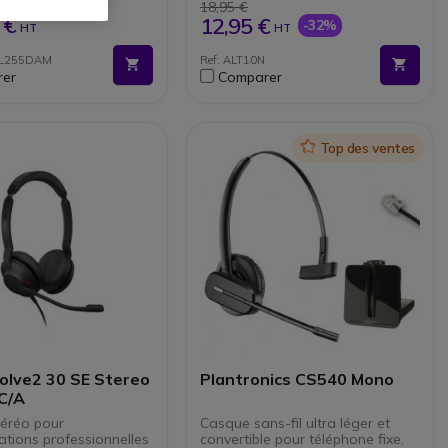
ht à 360° intégrée
18,95 €
à 18h d'autonomie
 €
12,95 €
-32%
HT
HT
 MS : certifié Microsoft
OL255DAM
Ref: ALT10N
er
Comparer
Icon
Top des ventes
volve2 30 SE Stereo
Plantronics CS540 Mono
C/A
éréo pour
Casque sans-fil ultra léger et
tions professionnelles
convertible pour téléphone fixe.