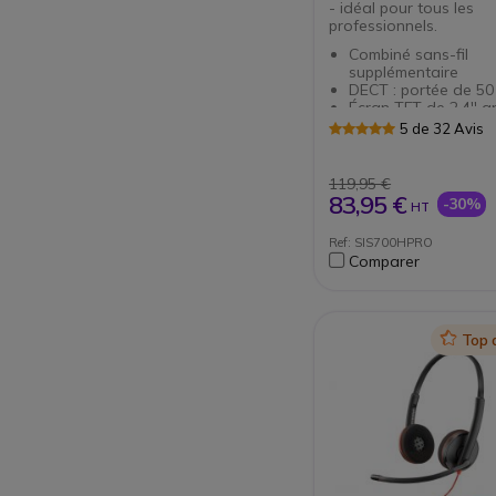
- idéal pour tous les
professionnels.
Combiné sans-fil
supplémentaire
DECT : portée de 5
Écran TFT de 2,4'' a
Audio HD + fonction
5 de 32 Avis
libres
Répertoire : 500 con
3 numéros chacun
119,95 €
Autonomie : 13h en
83,95 €
-30%
HT
communication (300h 
Connectivité : Blueto
Ref: SIS700HPRO
micro-USB et Jack 
Comparer
IP40 : protection con
corps solides
À brancher sur une 
Gigaset ou derrière
PABX
Icon
Top 