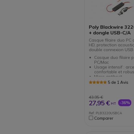
Poly Blackwire 32
+ dongle USB-C/A
Casque filaire duo PC 
HD, protection acousti
double connexion USB
Casque duo filaire 
PC/Mac
Usage intensif : arc
confortable et robu
Micro antibruit
Égaliseur dynamique
5 de 1 Avis
ajustement automat
l’audio
Protection auditive
43,95 €
SoundGuard
27,95 €
-36%
HT
Boîtier de commande
d’appels, mute, régl
Ref: PLB3220USBCA
volume
Comparer
Compatible tous so
[NOUVEAU] Dongle i
double connexion U