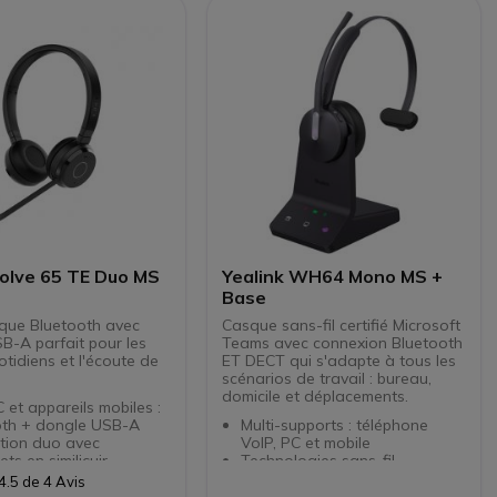
ie : 20h en veille et
Compatible avec Gigaset et les
 communication
systèmes DECT tiers
ns programmables (Kit
on)
volve 65 TE Duo MS
Yealink WH64 Mono MS +
Base
que Bluetooth avec
Casque sans-fil certifié Microsoft
B-A parfait pour les
Teams avec connexion Bluetooth
tidiens et l'écoute de
ET DECT qui s'adapte à tous les
scénarios de travail : bureau,
domicile et déplacements.
 et appareils mobiles :
oth + dongle USB-A
Multi-supports : téléphone
tion duo avec
VoIP, PC et mobile
ts en similicuir
Technologies sans-fil
nidirectionnel + haut-
Bluetooth ET DECT
4.5 de 4 Avis
r 28mm
3 micros avec suppression