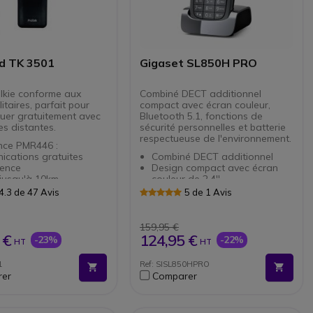
d TK 3501
Gigaset SL850H PRO
lkie conforme aux
Combiné DECT additionnel
itaires, parfait pour
compact avec écran couleur,
er gratuitement avec
Bluetooth 5.1, fonctions de
es distantes.
sécurité personnelles et batterie
respectueuse de l'environnement.
nce PMR446 :
ications gratuites
Combiné DECT additionnel
cence
Design compact avec écran
 jusqu'à 10km
couleur de 2,4''
aux
Audio HDSP
4.3 de 47 Avis
5 de 1 Avis
autes performances
Surface résistante aux rayures
s même en milieu
et aux désinfectants.
t
Bluetooth 5.1, USB-C et prise
159,95 €
n Vox mains-libres
jack 3,5 mm
 €
124,95 €
-23%
-22%
HT
HT
protection contre la
Jusqu'à 12 h d'autonomie en
re et les projections
conversation et 320 h en veille
1
Ref: SISL850HPRO
Support AML : alarmes,
er
Comparer
obuste : conforme aux
messagerie et localisation
militaires MIL-STD 810
Support pour la configuration
 F, G
à distance