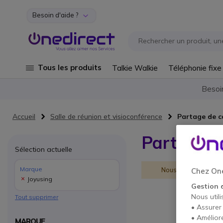
Besoin d'aide ?
Aller au contenu
Tous les produits
Talkie Walkie
Téléphonie fixe
Besoi
Accueil
Salle de réunion et visioconférence
Partage de 
Partage d
Sélection actuelle
Marque
Nous ne pouvons pas
Chez One
Joyusing
Gestion 
Nous utili
Tout supprimer
• Assurer
• Amélior
MARQUE