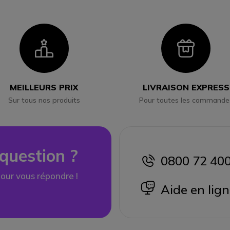
Icon
Ico
MEILLEURS PRIX
LIVRAISON EXPRESS
Sur tous nos produits
Pour toutes les commande
question ?
0800 72 40
icon
our vous répondre !
icon
Aide en lig