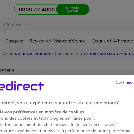
Numéro
0800 72 4000
gratuit
Casques
Réunion et Visioconférence
Ecrans et Affichage
n d’une
salle de réunion
? Contactez notre
Service avant-vente
contenu
e contenu Joyusing
Continuer
 trouver de produits correspondants à la sélection.
direct, votre expérience sur notre site est une priorité.
de vos préférences en matière de cookies
sons des cookies et technologies similaires pour :
 le fonctionnement du site (cookies strictement nécessaires),
er votre expérience et analyser la performance de notre plateforme,