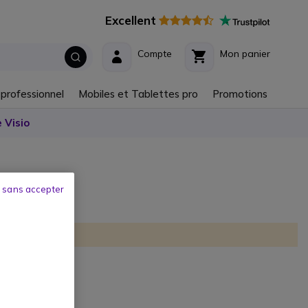
Excellent
Compte
Mon panier
 professionnel
Mobiles et Tablettes pro
Promotions
 Visio
 sans accepter