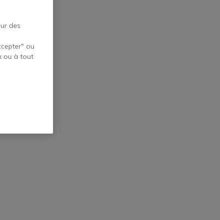
our des
ccepter" ou
x ou à tout