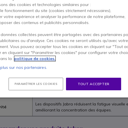
sons des cookies et technologies similaires pour :
nvironnements modernes. Simples à intégrer, conçus pour durer, les 
 le fonctionnement du site (cookies strictement nécessaires),
rs de réunions hybrides. Sur Onedirect.fr, découvrez une sélection d
er votre expérience et analyser la performance de notre plateforme,
oposer des contenus et publicités personnalisés.
nel haute
La technologie avancée des micros “ClearVoice” e
 données collectées peuvent être partagées avec des partenaires p
clairs même en environnement bruyant.
publicitaires ou d'analyse. Ces cookies ne seront utilisés qu'avec votre
ent. Vous pouvez accepter tous les cookies en cliquant sur "Tout a
Avec leurs coussinets moelleux et leur design pen
er en cliquant sur "Paramétrer les cookies" pour configurer votre choi
urée
Flex vous suivent toute la journée.
ans la
politique de cookies.
 plus sur nos partenaires.
Tous les appareils Jabra sont certifiés Zoom, Tea
certifiée
fluide.
TOUT ACCEPTER
PARAMÉTRER LES COOKIES
ptés aux
La série PanaCast enrichit vos appels vidéo grâc
s
intelligent.
Les dispositifs Jabra réduisent la fatigue visuelle 
vité
améliorant la concentration des équipes.