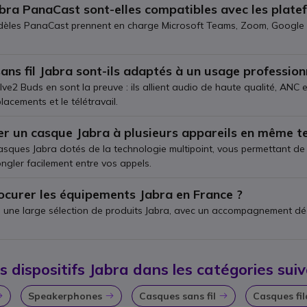
bra PanaCast sont-elles compatibles avec les plate
les PanaCast prennent en charge Microsoft Teams, Zoom, Google Meet
ans fil Jabra sont-ils adaptés à un usage profession
lve2 Buds en sont la preuve : ils allient audio de haute qualité, ANC 
lacements et le télétravail.
er un casque Jabra à plusieurs appareils en même t
casques Jabra dotés de la technologie multipoint, vous permettant d
ngler facilement entre vos appels.
curer les équipements Jabra en France ?
 une large sélection de produits Jabra, avec un accompagnement dédié
s dispositifs Jabra dans les catégories suiv
Speakerphones
Casques sans fil
Casques fil
Icon
Icon
Icon