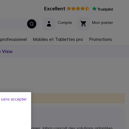
Excellent
Compte
Mon panier
 professionnel
Mobiles et Tablettes pro
Promotions
 Visio
 sans accepter
s et les speakerphones, Jabra conçoit des solutions adaptées