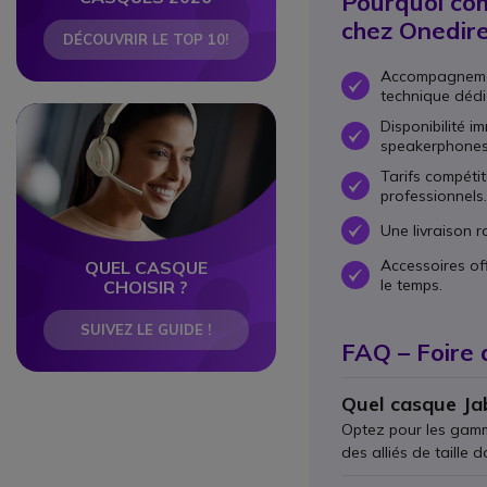
Pourquoi co
chez Onedire
DÉCOUVRIR LE TOP 10!
Accompagnemen
OK
technique dédi
Circle
Circle
Disponibilité 
OK
speakerphones,
Tarifs compétit
OK
professionnels.
Une livraison ra
OK
Accessoires of
QUEL CASQUE
OK
le temps.
CHOISIR ?
SUIVEZ LE GUIDE !
FAQ – Foire 
Quel casque Jab
Optez pour les gamme
des alliés de taille 