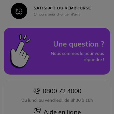
SATISFAIT OU REMBOURSÉ
Icon
14 jours pour changer d'avis
Une question ?
Nous sommes là pour vous
répondre !
0800 72 4000
icon
Du lundi au vendredi, de 8h30 à 18h
icon
Aide en ligne