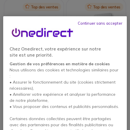
Icon
Top des ventes
Icon
Top des ventes
Continuer sans accepter
Chez Onedirect, votre expérience sur notre
PACK
PACK
site est une priorité.
Gigaset S700H Pro +
Gigaset N670IP Pro +
Gestion de vos préférences en matière de cookies
Gigaset N210 Pro
2 S700H Handsets
Nous utilisons des cookies et technologies similaires pour
4.5 de 76 Avis
4.8 de 35 Avis
:
• Assurer le fonctionnement du site (cookies strictement
nécessaires),
152,90 €
415,85 €
104,66 €
286,97 €
• Améliorer votre expérience et analyser la performance
-32%
-31%
HT
HT
de notre plateforme,
• Vous proposer des contenus et publicités personnalisés.
Certaines données collectées peuvent être partagées
avec des partenaires pour des finalités publicitaires ou