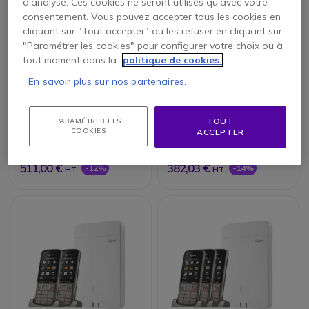
d'analyse. Ces cookies ne seront utilisés qu'avec votre
consentement. Vous pouvez accepter tous les cookies en
cliquant sur "Tout accepter" ou les refuser en cliquant sur
"Paramétrer les cookies" pour configurer votre choix ou à
tout moment dans la
politique de cookies.
PACK
PACK
En savoir plus sur nos partenaires.
Gigaset N670IP Pro +
Gigaset N670IP Pro +
3 Gigaset R700H
2 combinés R700H
TOUT
4.5 de 16 Avis
4.5 de 16 Avis
PARAMÉTRER LES
COOKIES
ACCEPTER
578,40 €
444,25 €
511,00 €
382,03 €
-12%
-14%
HT
HT