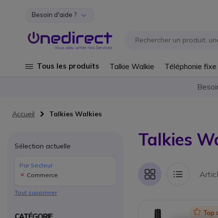
Besoin d'aide ?
Aller au contenu
Tous les produits
Talkie Walkie
Téléphonie fixe
Besoi
Accueil
Talkies Walkies
Talkies W
Sélection actuelle
Par Secteur
Artic
Commerce
Grille
Liste
Tout supprimer
Icon
Top 
CATÉGORIE