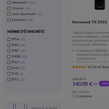
Résistant
134
Chasse
40
avec bluetooth
10
Etanches
36
Kenwood TK 3501
NORME D'ÉTANCHÉITÉ
Talkie-Walkie conform
normes militaires, parfa
IP54
32
communiquer gratuite
vos équipes distantes.
IP55
25
IP67
Fréquence PMR446 :
19
communications grat
IP69K
23
sans licence
IPx2
Portée jusqu'à 10km
26
16 canaux
4.3 de 47 Avi
IPx4
31
Très hautes perfor
IPx5
1
sonores même en mi
bruyant
182,95 €
IP52
20
Fonction Vox mains-
140,95 €
-23%
HT
IP54 : protection con
poussière et les pro
Ref: KW3501
d'eau
Comparer
Super robuste : con
normes militaires M
C, D, E, F, G