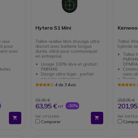
Hytera S1 Mini
Kenwoo
e aux
Talkie-walkie libre d'usage ultra
Talkie Wal
it pour
discret avec batterie longue
hybride a
ment avec
durée, idéal pour communiquer
Talkie 
en entreprise.
PMR446
Usage 100% libre et gratuit :
DPMR4
uites
PMR446
Commun
Design ultra léger : parfait
sans ab
pour les entreprises
Portée
Écran HD résistant à la saleté
48 cana
s
4 de 3 Avis
mances
16 canaux et 1 zone
32 num
lieu
Micro-casque adaptable aux 2
IP55 : 
oreilles
poussiè
91,95 €
258,95 €
libres
Batterie 750mAh : 18 heures
d'eau
63,95 €
201,95
-30%
HT
tre la
d'autonomie
Robuste
jections
Port USB-C pour le
Confor
Ref: HYS1MINI
Ref: KWTK
chargement
militai
Comparer
Compar
forme aux
Bluetooth 5.0 pour la
F, G
IL-STD 810
transmission de données
Très ha
numéri