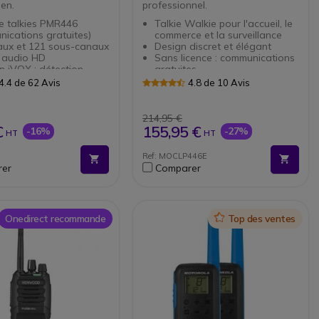
en.
professionnel.
e talkies PMR446
Talkie Walkie pour l'accueil, le
ications gratuites)
commerce et la surveillance
aux et 121 sous-canaux
Design discret et élégant
é audio HD
Sans licence : communications
n iVOX : détection
gratuites
ique de la voix
Avec fonction mains-libres
4.4 de 62 Avis
4.8 de 10 Avis
s IPX2 : résistants aux
(Vox)
s d'eau
IP54 : résistant aux chocs, à la
: jusqu’à 10km (selon
poussière et aux vibrations
214,95 €
onnement)
Revêtement antimicrobien
€
155,95 €
-16%
-27%
HT
HT
mie : 18h en usage
Fonctionnement avec
assistance vocale et voyant
Ref: MOCLP446E
bles avec tous les
lumineux intelligent
er
Comparer
s PMR446
Onedirect recommande
Icon
Top des ventes