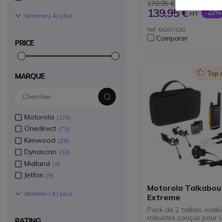
automatique des c
179,95 €
utilisés
139,95 €
-22%
HT
Montrer (
4
) plus
Qualité audio HD : 
des bruits et échos
Ref: MOXT420
Technologie VOX : d
Comparer
automatique de la v
PRICE
Portée allant jusqu’
(selon l’environneme
Batterie 2150mAh :
de 20 heures en
Icon
Top 
MARQUE
communication
Adapté aux situatio
extrêmes : conforme
normes militaires M
C/D/E/F/G
Motorola
126
Produit certifié IP55 
protection contre le
Onedirect
73
poussières et les for
Kenwood
28
d’eau
Dynascan
10
Midland
9
Jetfon
9
Motorola Talkabou
Montrer (
6
) plus
Extreme
Pack de 2 talkies walki
robustes conçus pour 
RATING