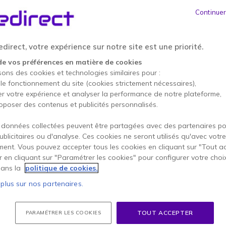
Continuer
direct, votre expérience sur notre site est une priorité.
de vos préférences en matière de cookies
sons des cookies et technologies similaires pour :
 le fonctionnement du site (cookies strictement nécessaires),
er votre expérience et analyser la performance de notre plateforme,
oposer des contenus et publicités personnalisés.
Motorola XT185 +
Motorol
Oreillettes
 données collectées peuvent être partagées avec des partenaires p
robuste
Radios portables compactes et
Pack de 2 
publicitaires ou d'analyse. Ces cookies ne seront utilisés qu'avec votre
nt même
résistantes utilisables dans tous
IP67 ultra
ent. Vous pouvez accepter tous les cookies en cliquant sur "Tout a
ts
types d’environnements.
submersibl
er en cliquant sur "Paramétrer les cookies" pour configurer votre choi
Paire de talkies PMR446
PMR446
ans la
politique de cookies.
icence
(communications gratuites)
gratuite
16 canaux et 121 sous-canaux
IP67 : 
 plus sur nos partenaires.
 : PMR446
Écran LCD rétroéclairé
jusqu'
tuites)
Balayage et surveillance des
Flotte 
anaux et
canaux
Bouton 
is
4.5 de 15 Avis
Mode mains-libres disponible
déclenc
TOUT ACCEPTER
PARAMÉTRER LES COOKIES
tion
Fonction VOX/iVOX: détection
Jusqu'