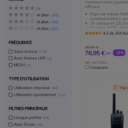
communication quotid
efficace.
5 star(s)
8
Paire de talkies PM
et plus
4 star(s)
160
(communications gra
et plus
3 star(s)
166
16 canaux et 121 s
Fonction iVOX : déte
et plus
1 star(s)
167
automatique de la v
4.2 de 159 Av
Certifiés IPX4 : rési
projections d’eau
FRÉQUENCE
Portée : jusqu’à 10k
99,95 €
l’environnement)
Sans licence
76,95 €
179
-23%
HT
Autonomie : 18h en
Avec licence UHF
2
normal
Ref: MOT82EX
Compatibles avec to
MESH
1
Comparer
talkies PMR446
TYPE D'UTILISATION
Utilisation intensive
Icon
Top 
64
Utilisation quotidienne
111
FILTRES PRINCIPAUX
Longue portée
26
Avec Écran
15