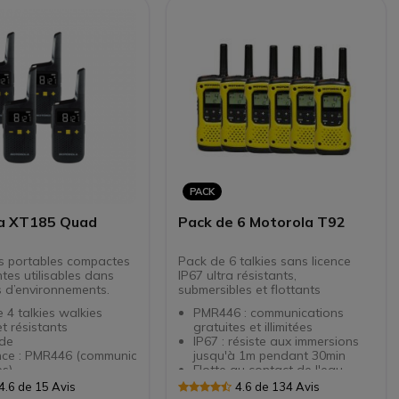
ge des communications
en utilisation normale
ons VOX et SCAN
Couplage facile et rapide
PACK
a XT185 Quad
Pack de 6 Motorola T92
s portables compactes
Pack de 6 talkies sans licence
ntes utilisables dans
IP67 ultra résistants,
s d’environnements.
submersibles et flottants
 4 talkies walkies
PMR446 : communications
et résistants
gratuites et illimitées
de
IP67 : résiste aux immersions
nce : PMR446 (communications
jusqu'à 1m pendant 30min
es)
Flotte au contact de l'eau
tion de 16
Bouton appels d'urgence et
4.6 de 15 Avis
4.6 de 134 Avis
 et 121 sous-canaux
déclenchement de la