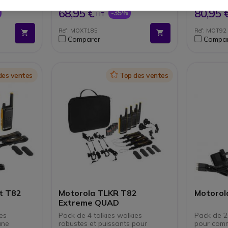
anaux
automatique de la voix
16 can
105,95 €
124,95 €
Portée : jusqu’à 8km (selon
2023 : 
68,95 €
80,95 
-35%
HT
suppression
l’environnement)
Easy Pa
Batterie Li-Ion: autonomie de
Chargeu
Ref: MOXT185
Ref: MOT92
étection
24h
adaptat
Comparer
Compar
oix
IP54 : anti poussière et
à 9km
projections d’eau
nt)
Appairage simplifié des radios
 autonomie
portables
des ventes
Icon
Top des ventes
ns
 aux
IL-STD 810
:
s
ts jets
t T82
Motorola TLKR T82
Motorol
Extreme QUAD
es
Pack de 4 talkies walkies
Pack de 2 
une
robustes et puissants pour
pour comm