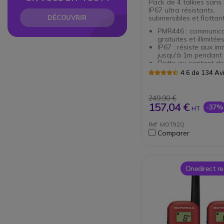
Pack de 4 talkies sans 
IP67 ultra résistants,
DÉCOUVRIR
submersibles et flottan
PMR446 : communica
gratuites et illimitée
IP67 : résiste aux i
jusqu'à 1m pendant
Flotte au contact de
Bouton appels d'urg
4.6 de 134 Av
déclenchement de l
communication à la 
Jusqu'à 10km de por
249,90 €
16 canaux et 121 c
157,04 €
-37%
HT
2023 : Port de char
Easy Pairing
Ref: MOT92Q
Chargeur non-inclus 
Comparer
adaptateur secteur
ADSECTUSB requis
Onedirect 