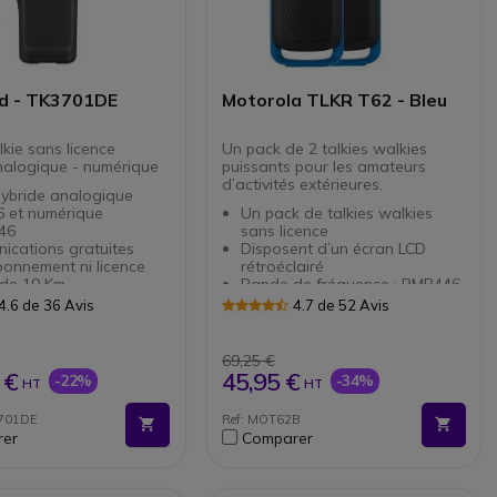
d - TK3701DE
Motorola TLKR T62 - Bleu
kie sans licence
Un pack de 2 talkies walkies
nalogique - numérique
puissants pour les amateurs
d’activités extérieures.
hybride analogique
 et numérique
Un pack de talkies walkies
46
sans licence
ications gratuites
Disposent d’un écran LCD
onnement ni licence
rétroéclairé
 de 10 Km
Bande de fréquence : PMR446
ux : 16 analogiques et
(communications gratuites)
4.6 de 36 Avis
4.7 de 52 Avis
ériques
Fonctionnent sur 16 canaux et
Protection contre la
121 sous-canaux
re et les projections
Qualité audio HD
69,25 €
Fonction iVOX : détection
 €
45,95 €
-22%
-34%
HT
HT
 et compact :
automatique de la voix
me aux normes
Portée allant jusqu’à 8km
3701DE
Ref: MOT62B
res MIL-STD 810 C, D, E,
(selon l’environnement)
er
Comparer
Double alimentation : batterie
ute qualité sonore
rechargeable ou piles (AA)
que DSP
Autonomie : jusqu’à 18 heures