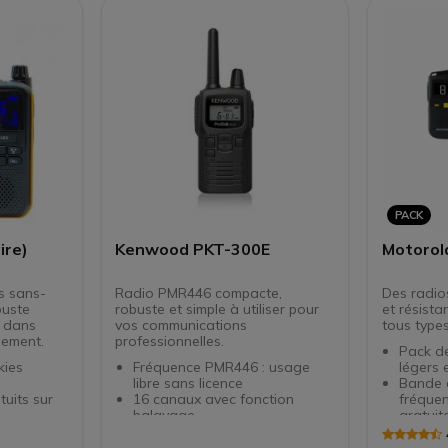
eille et
Crypta
on
Foncti
bles (Kit
PACK
ire)
Kenwood PKT-300E
Motorol
es sans-
Radio PMR446 compacte,
Des radio
buste
robuste et simple à utiliser pour
et résista
r dans
vos communications
tous type
nement.
professionnelles.
Pack de
kies
Fréquence PMR446 : usage
légers 
libre sans licence
Bande 
16 canaux avec fonction
fréque
balayage
gratuit
mains-libres
Écran LCD et LED : usage
Intégra
s
intuitif
canaux