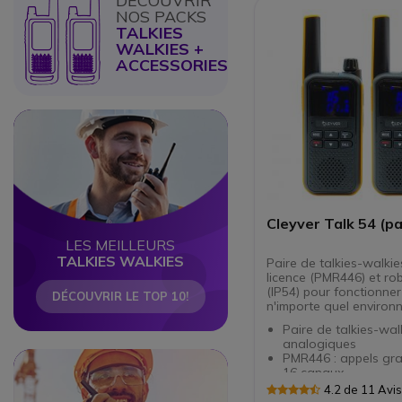
DECOUVRIR
Autonomie : 20h en v
NOS PACKS
14h en communicati
Fonctions programma
TALKIES
en option)
WALKIES +
ACCESSORIES
Circle
Circle
Cleyver Talk 54 (pa
LES MEILLEURS
TALKIES WALKIES
Paire de talkies-walki
licence (PMR446) et ro
(IP54) pour fonctionne
DÉCOUVRIR LE TOP 10!
n'importe quel environ
Paire de talkies-wal
analogiques
Circle
Circle
PMR446 : appels gratuits sur
16 canaux
iVox : notifications 
4.2 de 11 Avi
et par vibration