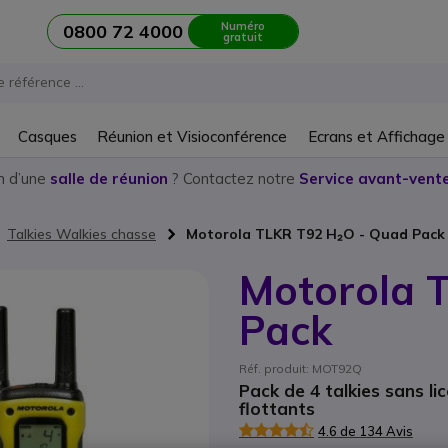
Numéro
0800 72 4000
gratuit
Casques
Réunion et Visioconférence
Ecrans et Affichage
n d’une
salle de réunion
? Contactez notre
Service avant-vente
Talkies Walkies chasse
Motorola TLKR T92 H₂O - Quad Pack
Motorola 
Pack
Réf. produit: MOT92Q
Pack de 4 talkies sans li
flottants
4.6 de 134 Avis