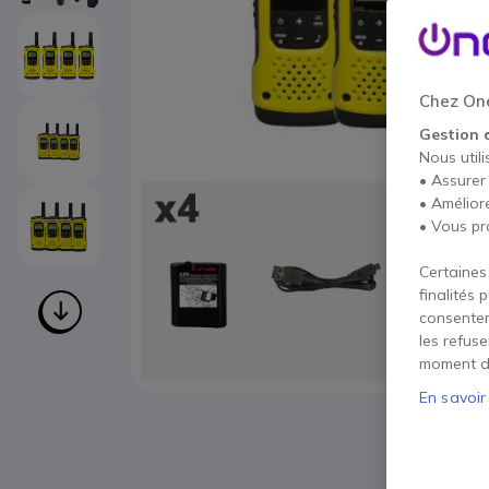
Chez One
Gestion 
Nous utili
• Assurer
• Amélior
• Vous pr
Certaines
finalités 
consentem
les refus
moment d
En savoir
Passer au début de la Galerie d’images