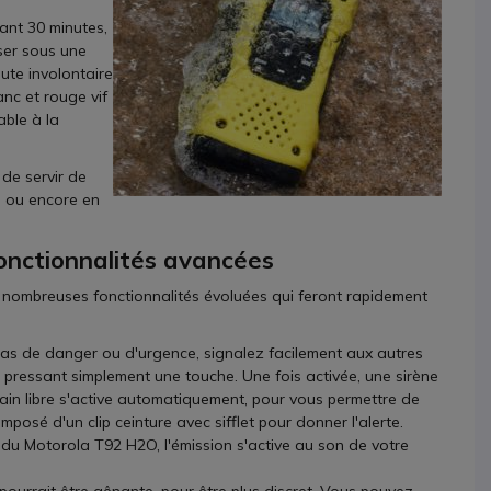
nt 30 minutes,
iser sous une
ute involontaire
nc et rouge vif
able à la
de servir de
e, ou encore en
onctionnalités avancées
de nombreuses fonctionnalités évoluées qui feront rapidement
 cas de danger ou d'urgence, signalez facilement aux autres
pressant simplement une touche. Une fois activée, une sirène
main libre s'active automatiquement, pour vous permettre de
posé d'un clip ceinture avec sifflet pour donner l'alerte.
u Motorola T92 H2O, l'émission s'active au son de votre