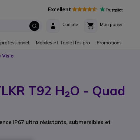
Excellent
Compte
Mon panier
 professionnel
Mobiles et Tablettes pro
Promotions
 Visio
TLKR T92 H₂O - Quad
cence IP67 ultra résistants, submersibles et