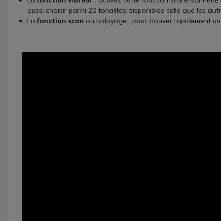
La
fonction vibreur
: activez cette fonction si une sonnerie
aussi choisir parmi 20 tonalités disponibles celle que les 
La
fonction scan
ou balayage : pour trouver rapidement un 