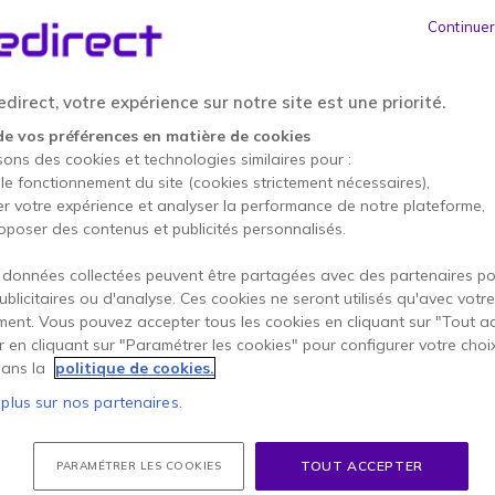
ÉCONOMISEZ 92,86 €
PAC
Continuer
249,90 €
157,04 €
HT
-
188,45 €
TTC
direct, votre expérience sur notre site est une priorité.
Qté
de vos préférences en matière de cookies
AJOUTE
sons des cookies et technologies similaires pour :
 le fonctionnement du site (cookies strictement nécessaires),
Plus de
100 produits
en sto
er votre expérience et analyser la performance de notre plateforme,
oposer des contenus et publicités personnalisés.
38 produits en stock plate
 données collectées peuvent être partagées avec des partenaires p
Onedirect Care : Livr
publicitaires ou d'analyse. Ces cookies ne seront utilisés qu'avec votre
39,95 €
ent. Vous pouvez accepter tous les cookies en cliquant sur "Tout a
* Prix unitaire
er en cliquant sur "Paramétrer les cookies" pour configurer votre choi
Compris dans ce pack :
ans la
politique de cookies.
 plus sur nos partenaires.
x2
Motorola T92
TOUT ACCEPTER
PARAMÉTRER LES COOKIES
78,52 €