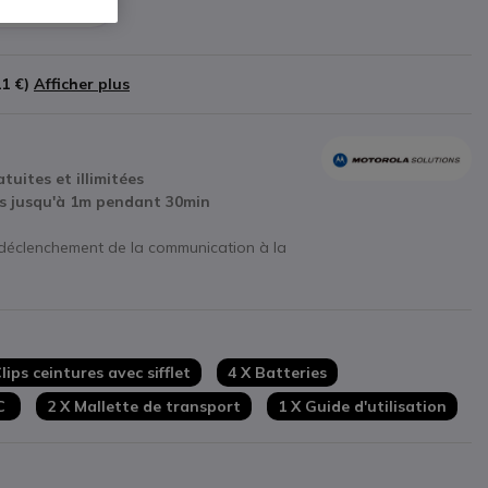
11 €
)
Afficher plus
tuites et illimitées
ns jusqu'à 1m pendant 30min
déclenchement de la communication à la
 + Easy Pairing
tateur secteur
ADSECTUSB
requis
lips ceintures avec sifflet
4 X Batteries
-C
2 X Mallette de transport
1 X Guide d'utilisation