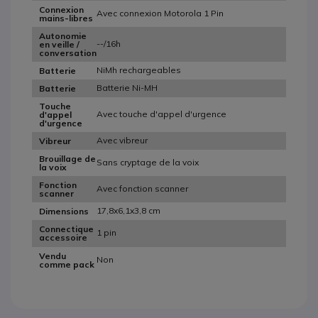
Connexion
Avec connexion Motorola 1 Pin
mains-libres
Autonomie
--/16h
en veille /
conversation
NiMh rechargeables
Batterie
Batterie Ni-MH
Batterie
Touche
Avec touche d'appel d'urgence
d'appel
d'urgence
Avec vibreur
Vibreur
Brouillage de
Sans cryptage de la voix
la voix
Fonction
Avec fonction scanner
scanner
17,8x6,1x3,8 cm
Dimensions
Connectique
1 pin
accessoire
Vendu
Non
comme pack