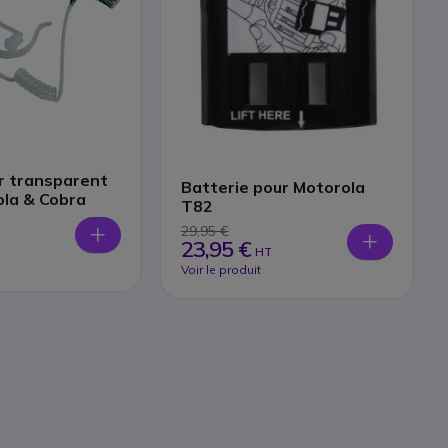
r transparent
Batterie pour Motorola
la & Cobra
T82
29,95 €
23,95 €
HT
Voir le produit