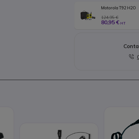
Motorola T92 H2O
124,95 €
80,95 €
HT
Conta