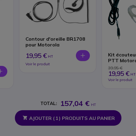
Contour d'oreille BR1708
pour Motorola
19,95 €
Kit écouteu
HT
PTT Motoro
Voir le produit
39,95 €
19,95 €
HT
Voir le produit
157,04 €
TOTAL:
HT
AJOUTER (
1
) PRODUITS AU PANIER