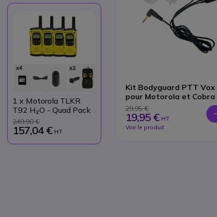
Kit Bodyguard PTT Vox
pour Motorola et Cobra
1
x Motorola TLKR
29,95 €
T92 H₂O - Quad Pack
19,95 €
HT
249,90 €
Voir le produit
157,04 €
HT