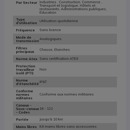
Industries , Construction, Commerce ,
Par Secteur
Transport et logistique, Hôtels et
restaurants, Administrations publiques,
Éducation
Type
Utilisation quotidienne
d'utilisation
Sans licence
Fréquence
Mode de
Analogiques
transmission
Filtres
Chasse, Etanches
principaux
Sans certification ATEX
Norme Atex
Protection
Non
travailleur
isolé (PTI)
Norme
IP67
d'étanchéité
Conforme
Conforme aux normes militaires
normes
militaires
Canaux -
16 - 121
Sous-canaux
- Codes
Jusqu'à 10 km
Portée
Kit mains libres sans accessoires
Mains libres