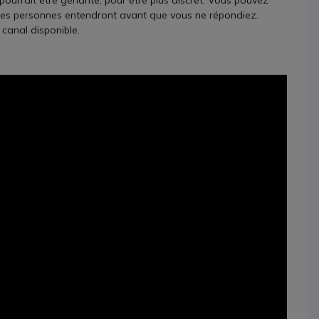
 pourrait être gênante, pour être plus discret. Vous pouvez
autres personnes entendront avant que vous ne répondiez.
canal disponible.