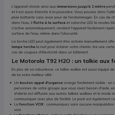
L'appareil résiste ainsi aux
immersions jusqu'à 1 mètre
penda
et il est aussi étanche à la poussière. Vous pouvez donc l'util
pluie battante sans avoir peur de l'endommager. En cas de ch
dans l'eau, il
flotte à la surface
et satorche LED bi-modes bla
s'active automatiquement, rendant l'appareil facilement repér
surface de l'eau, même dans l'obscurité.
La torche LED peut également être activée manuellement afin 
lampe torche
la nuit pour éclairer votre chemin, lire une cart
cas de coupure d'électricité dans un bâtiment.
Le Motorola T92 H2O : un talkie aux f
En plus de sa robustesse, ce talkie walkie est aussi équipé 
de lui votre meilleur allié :
Un
bouton appel d'urgence
orange facilement visible : en
personnes de votre groupe que vous avez besoin d'aide, en 
d'alerte est diffusée aux autres talkies walkies et le mode 
communiquer avec plus de facilité. Le pack est également com
La
fonction VOX
: communiquez sans aucune manipulation d
voix.