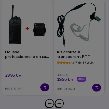
Housse
Kit écouteur
professionnelle en cuir
transparent PTT
avec clip ceinture
Motorola & Cobra
4.7 de 17 Avis
29,95 €
39,95 €
HT
19,95 €
-50%
HT
Ref: ETCTWP
Ref: JD1202MT