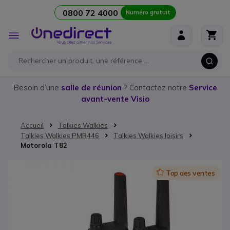
0800 72 4000
Numéro gratuit
Aller au contenu
Affichage
navigation
Besoin d’une
salle de réunion
? Contactez notre
Service
avant-vente Visio
Accueil
Talkies Walkies
Talkies Walkies PMR446
Talkies Walkies loisirs
Motorola T82
Passer à la fin de la galerie d’images
Icon
Top des ventes