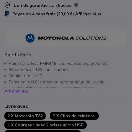
1 an de garantie
constructeur
Payez en 4 sans frais (
20,09 €
)
Afficher plus
Points Forts
Paire de talkies
PMR446
(
communications gratuites
)
16
canaux et
121
sous-canaux
Qualité audio
HD
Fonction
iVOX
: détection automatique de la voix
Certifiés
IPX2
: résistants aux
gouttes d'eau
Afficher plus
Portée : jusqu’à
10km
(
selon l’environnement
)
Autonomie :
18h
en usage normal
Livré avec
Compatibles avec tous les talkies PMR446
2 X Motorola T82
2 X Clips de ceinture
1 X Chargeur avec 2 prises micro USB