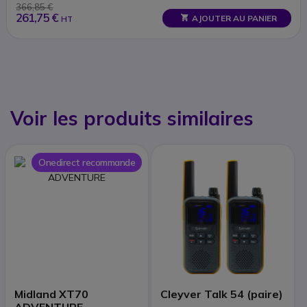
366,85 €
261,75 €
AJOUTER AU PANIER
HT
Voir les produits similaires
Onedirect recommande
Midland XT70
Cleyver Talk 54 (paire)
ADVENTURE