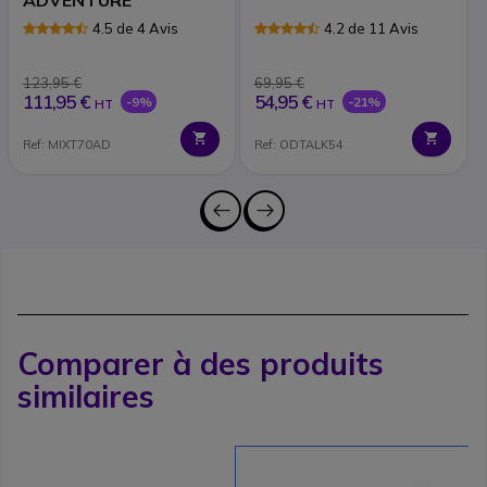
4.5 de 4 Avis
4.2 de 11 Avis
123,95 €
69,95 €
111,95 €
54,95 €
-9%
-21%
HT
HT
Ref: MIXT70AD
Ref: ODTALK54
Comparer à des produits
similaires