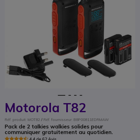
1
2
3
4
Motorola T82
Passer au début de la Galerie d’images
Réf. produit: MOT82 // Réf. fournisseur: B8P00811EDRMAW
Pack de 2 talkies walkies solides pour
communiquer gratuitement au quotidien.
4.4 de 62 Avis