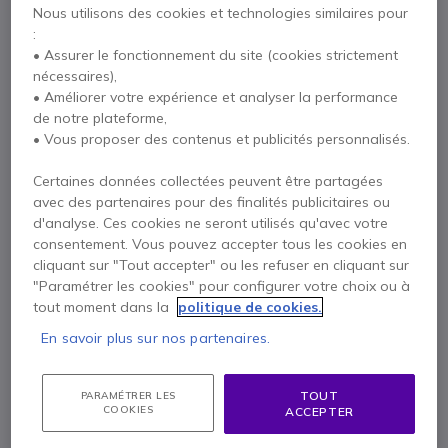
Nous utilisons des cookies et technologies similaires pour
0800 72 4000
F.A.Q
Chat
:
• Assurer le fonctionnement du site (cookies strictement
nécessaires),
• Améliorer votre expérience et analyser la performance
de notre plateforme,
• Vous proposer des contenus et publicités personnalisés.
Description
Certaines données collectées peuvent être partagées
Motorola T82
avec des partenaires pour des finalités publicitaires ou
d'analyse. Ces cookies ne seront utilisés qu'avec votre
consentement. Vous pouvez accepter tous les cookies en
cliquant sur "Tout accepter" ou les refuser en cliquant sur
La référence des talkies walkies
"Paramétrer les cookies" pour configurer votre choix ou à
sans licence !
tout moment dans la
politique de cookies.
Le
Motorola T82
fonctionne via la fréquence
En savoir plus sur nos partenaires.
PMR446
, et permet donc de communiquer
gratuitement
par le biais de
16 canaux
et
121 sous-
TOUT
PARAMÉTRER LES
canaux
. Véritable référence en matière de
COOKIES
ACCEPTER
robustesse
, il est équipé d’une
coque renforcée
lui
permettant de résister à tous types de
chocs
et