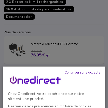
2 X Batteries NiMH rechargeables
16 X Autocollants de personnalisation
Documentation
Plus de versions :
Motorola Talkabout T82 Extreme
99,95 €
76,95 €
HT
Continuer sans accepter
Motorola TLKR T82 Extreme QUAD
216,95 €
129,95 €
HT
Chez Onedirect, votre expérience sur notre
site est une priorité.
Contactez nos experts -
Numéro gratuit
Gestion de vos préférences en matière de cookies