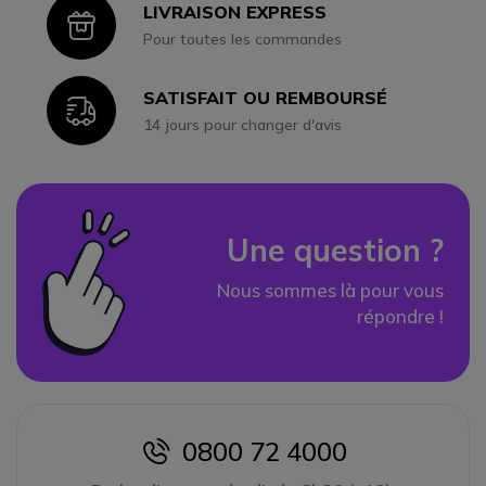
LIVRAISON EXPRESS
Icon
Pour toutes les commandes
SATISFAIT OU REMBOURSÉ
Icon
14 jours pour changer d'avis
Une question ?
Nous sommes là pour vous
répondre !
0800 72 4000
icon