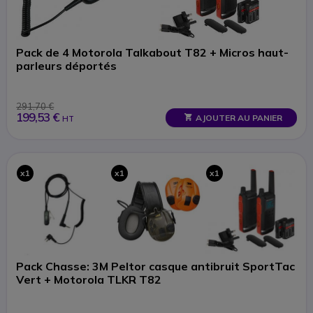
Pack de 4 Motorola Talkabout T82 + Micros haut-
parleurs déportés
291,70 €
199,53 €
AJOUTER AU PANIER
HT
x1
x1
x1
Pack Chasse: 3M Peltor casque antibruit SportTac
Vert + Motorola TLKR T82