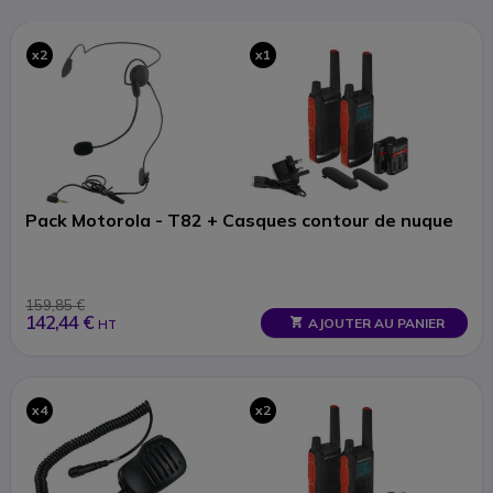
x2
x1
Pack Motorola - T82 + Casques contour de nuque
159,85 €
142,44 €
AJOUTER AU PANIER
HT
x4
x2