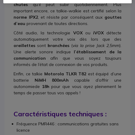
chutes
qu’il peut subir quotidiennement. Plus
important encore, ce talkie-walkie est certifié selon la
norme IPX2
, et résiste par conséquent aux
gouttes
d’eau
provenant de toutes directions.
Côté audio, la technologie
VOX
ou
iVOX
détecte
automatiquement votre voix dès lors que des
oreillettes
sont
branchées
(
via la prise Jack 2,5mm
).
Une alerte sonore indique
l’établissement de la
communication
afin que vous soyez toujours
informés de l’état de connexion de vos produits.
Enfin, ce talkie
Motorola TLKR T82
est équipé d’une
batterie
NiMH 800mAh
capable d’offrir une
autonomiede
18h
pour que vous ayez pleinement le
temps de passer tous vos appels !
Caractéristiques techniques :
Fréquence PMR446 : communications gratuites sans
licence