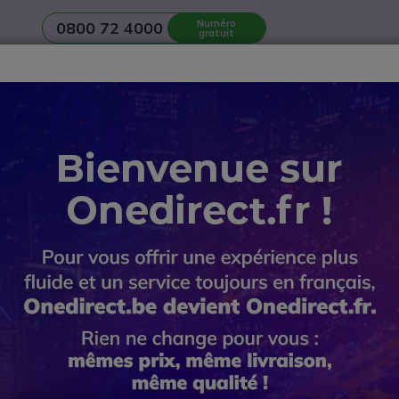
Numéro
0800 72 4000
gratuit
Casques
Réunion et Visioconférence
Ecrans et Affichage
n d’une
salle de réunion
? Contactez notre
Service avant-vente
PACT SC 60 USB MS | Casque
EPOS IMPA
Casque
Réf. produit: SESC60M // Réf. fourni
Un casque stéréo USB ce
simplicité.
4.3 de 37 Avis