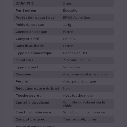
2 ans
GARANTIE
Éducation
Par Secteur
EPOS ActiveGard
Protection acoustique
114g
Poids du casque
Filaire
Connexion casque
Pour PC
Compatibilité
Filaire
Sans fil ou filaire
Connexion USB
Type de connectique
2 écouteurs duo
Ecouteurs
Serre-tête
Type de port
Avec coussinet en mousse
Coussinet
Avec perche longue
Perche
Non
Réduction active du bruit
Avec touche mute
Touche secret
Contrôle du volume sur le
Contrôle du volume
câble
Sans fonction conférence
Fonction conference
Tous les softphones
Compatible avec
Adaptateur de charge