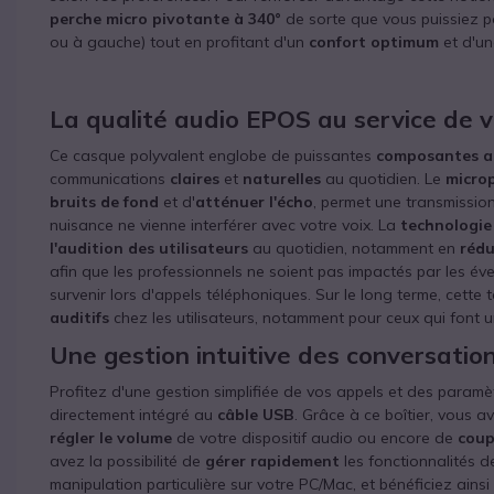
perche micro pivotante à 340°
de sorte que vous puissiez p
ou à gauche) tout en profitant d'un
confort optimum
et d'u
La qualité audio EPOS au service de v
Ce casque polyvalent englobe de puissantes
composantes a
communications
claires
et
naturelles
au quotidien. Le
microp
bruits de fond
et d'
atténuer l'écho
, permet une transmissio
nuisance ne vienne interférer avec votre voix. La
technologie
l'audition des utilisateurs
au quotidien, notamment en
rédu
afin que les professionnels ne soient pas impactés par les év
survenir lors d'appels téléphoniques. Sur le long terme, cett
auditifs
chez les utilisateurs, notamment pour ceux qui font u
Une gestion intuitive des conversatio
Profitez d'une gestion simplifiée de vos appels et des para
directement intégré au
câble USB
. Grâce à ce boîtier, vous a
régler le volume
de votre dispositif audio ou encore de
coup
avez la possibilité de
gérer rapidement
les fonctionnalités d
manipulation particulière sur votre PC/Mac, et bénéficiez ai