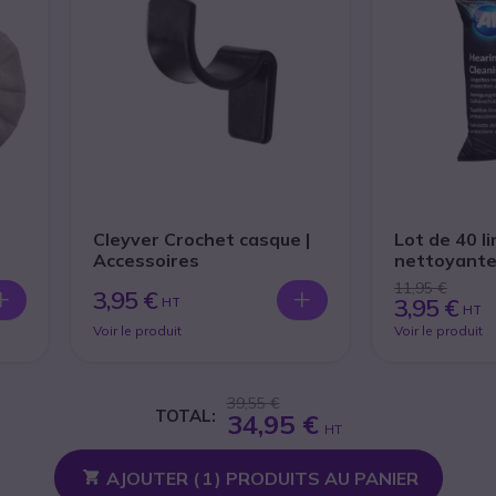
Cleyver Crochet casque |
Lot de 40 l
Accessoires
nettoyant
11,95 €
3,95 €
3,95 €
HT
HT
Voir le produit
Voir le produit
39,55 €
TOTAL:
34,95 €
HT
AJOUTER (
1
) PRODUITS AU PANIER