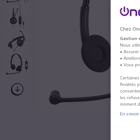
Chez One
Gestion 
Nous utili
• Assurer
• Amélior
• Vous pr
Certaines
finalités 
consentem
les refus
moment d
En savoir
Passer au début de la Galerie d’images