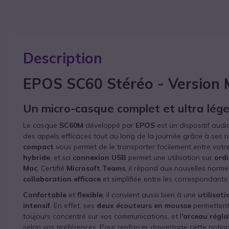
Description
EPOS SC60 Stéréo - Version 
Un micro-casque complet et ultra lége
Le casque
SC60M
développé par
EPOS
est un dispositif audi
des appels efficaces tout au long de la journée grâce à ses
compact
vous permet de le transporter facilement entre votr
hybride
, et sa
connexion USB
permet une utilisation sur
ord
Mac
. Certifié
Microsoft Teams
, il répond aux nouvelles norme
collaboration efficace
et simplifiée entre les correspondants 
Confortable
et
flexible
, il convient aussi bien à une
utilisat
intensif
. En effet, ses
deux écouteurs en mousse
permettent
toujours concentré sur vos communications, et l
'arceau régla
selon vos préférences. Pour renforcer davantage cette notion 