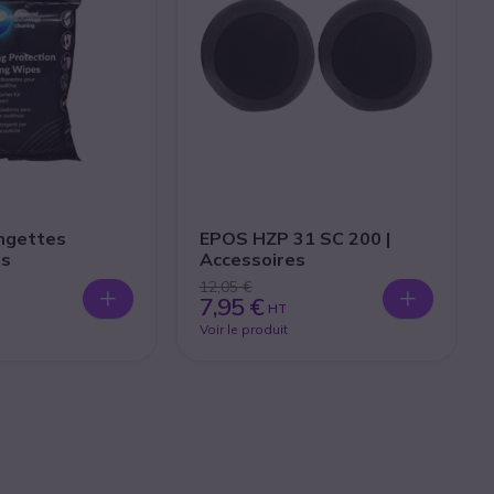
ingettes
EPOS HZP 31 SC 200 |
es
Accessoires
12,05 €
7,95 €
HT
Voir le produit