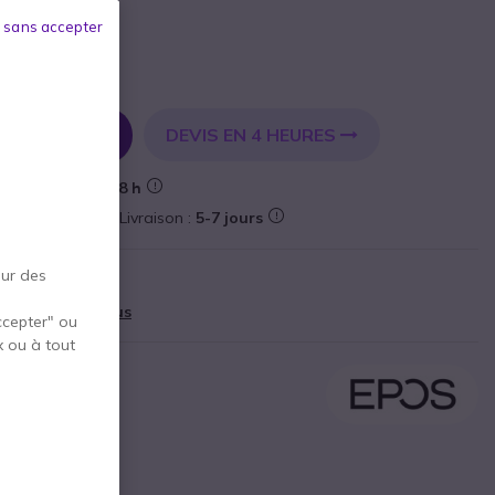
 sans accepter
DEVIS EN 4 HEURES
R AU PANIER
Livraison :
24/48 h
teforme
Livraison :
5-7 jours
our des
cteur
49 €
)
Afficher plus
ccepter" ou
x ou à tout
pour
PC/Mac
à
340°
nde
bruits de fond