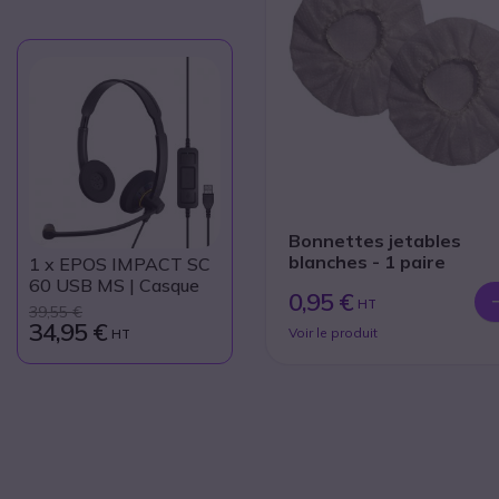
Bonnettes jetables
blanches - 1 paire
1
x EPOS IMPACT SC
60 USB MS | Casque
0,95 €
HT
39,55 €
34,95 €
Voir le produit
HT