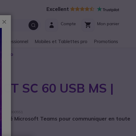
Excellent
Fermer
Compte
Mon panier
 professionnel
Mobiles et Tablettes pro
Promotions
 Visio
CT SC 60 USB MS |
sseur: 1000551
rtifié Microsoft Teams pour communiquer en toute