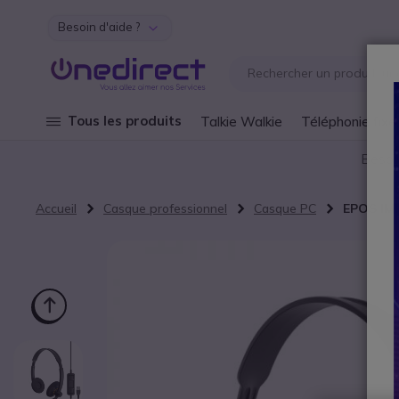
Besoin d'aide ?
Aller au contenu
Tous les produits
Talkie Walkie
Téléphonie fixe
Besoi
Accueil
Casque professionnel
Casque PC
EPOS IM
Passer à la fin de la galerie d’images