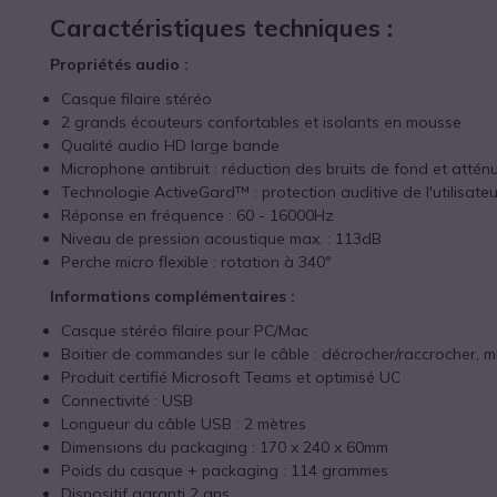
Caractéristiques techniques :
Propriétés audio :
Casque filaire stéréo
2 grands écouteurs confortables et isolants en mousse
Qualité audio HD large bande
Microphone antibruit : réduction des bruits de fond et attén
Technologie ActiveGard™ : protection auditive de l'utilisateu
Réponse en fréquence : 60 - 16000Hz
Niveau de pression acoustique max. : 113dB
Perche micro flexible : rotation à 340°
Informations complémentaires :
Casque stéréo filaire pour PC/Mac
Boitier de commandes sur le câble : décrocher/raccrocher, mu
Produit certifié Microsoft Teams et optimisé UC
Connectivité : USB
Longueur du câble USB : 2 mètres
Dimensions du packaging : 170 x 240 x 60mm
Poids du casque + packaging : 114 grammes
Dispositif garanti 2 ans