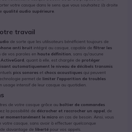
orter votre casque dans le sens que vous souhaitez (à droite
ne
qualité audio supérieure
.
otre travail
udio
de sorte que les utilisateurs bénéficient toujours de
hone anti bruit
intégré au casque, capable de
filtrer les
n de vos paroles en
haute définition
, sans qu'aucune
 ActiveGard
, quant à elle, est chargée de
protéger
isant automatiquement le niveau de décibels transmis
entuels
pics sonores
et
chocs acoustiques
qui peuvent
e technologie permet de
limiter l'apparition de troubles
n usage intensif de leur casque au quotidien.
ns
mètres de votre casque grâce au
boîtier de commandes
vez la possibilité de
décrocher et raccrocher un appel
, de
er momentanément le micro
en cas de besoin. Ainsi, vous
e votre casque, sans avoir à effectuer quelconque
nsi de davantage de
liberté
pour vos appels.