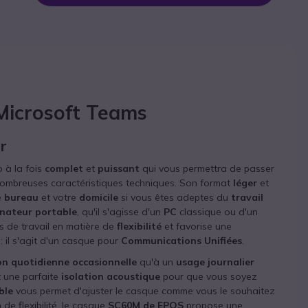
Microsoft Teams
r
o à la fois
complet
et
puissant
qui vous permettra de passer
 nombreuses caractéristiques techniques. Son format
léger
et
e
bureau
et votre
domicile
si vous êtes adeptes du
travail
inateur portable
, qu'il s'agisse d'un
PC
classique ou d'un
s de travail en matière de
flexibilité
et favorise une
: il s'agit d'un casque pour
Communications Unifiées
.
ion quotidienne occasionnelle
qu'à un
usage journalier
 une parfaite
isolation acoustique
pour que vous soyez
ble
vous permet d'ajuster le casque comme vous le souhaitez
de flexibilité, le casque
SC60M de EPOS
propose une