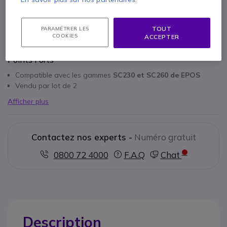
TOUT
PARAMÉTRER LES
COOKIES
ACCEPTER
Points Forts
Compatible avec les gammes
SC230 et SC260 de EPOS
Vendu par lot de 2
Afficher plus
Contactez nos experts -
Numéro gratuit
0800 72 4000
F.A.Q
Chat
Description