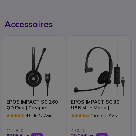
Accessoires
EPOS IMPACT SC 260 -
EPOS IMPACT SC 30
QD Duo | Casque
USB ML - Mono |
téléphonique filaire
Casque
4.6 de 47 Avis
4.6 de 15 Avis
119,00 €
49,00 €
88,95 €
30,95 €
-25%
-36%