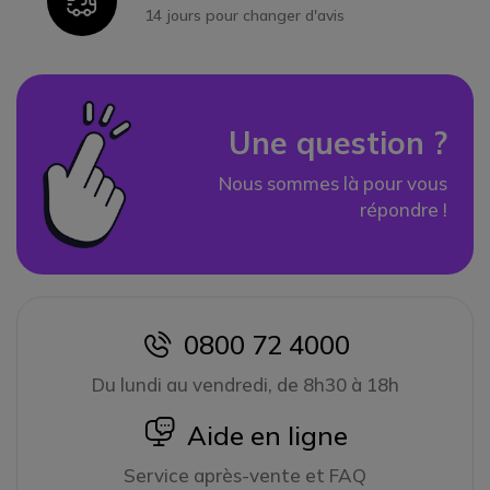
Icon
14 jours pour changer d'avis
Une question ?
Nous sommes là pour vous
répondre !
0800 72 4000
icon
Du lundi au vendredi, de 8h30 à 18h
icon
Aide en ligne
Service après-vente et FAQ