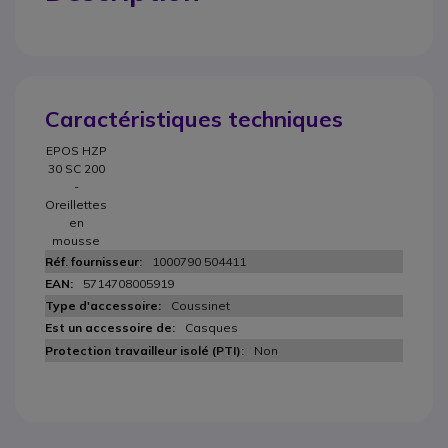
Caractéristiques techniques
EPOS HZP
30 SC 200
-
Oreillettes
en
mousse
1000790 504411
5714708005919
Coussinet
Casques
Non