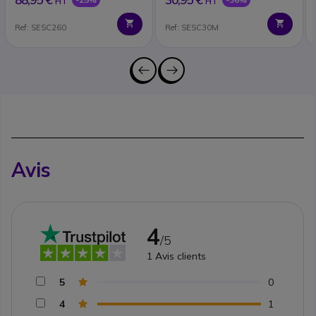
HT
HT
Ref: SESC260
Ref: SESC30M
Avis
4
/5
1
Avis clients
5
0
4
1