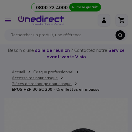
0800 72 4000
Numéro gratuit
Aller au contenu
Affichage
navigation
Besoin d’une
salle de réunion
? Contactez notre
Service
avant-vente Visio
Accueil
Casque professionnel
Accessoires pour casque
Pièces de rechange pour casque
EPOS HZP 30 SC 200 - Oreillettes en mousse
Passer à la fin de la galerie d’images