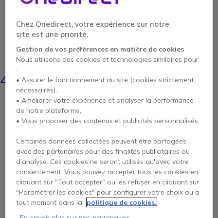
Réf. produit: SEHZP30 // Réf. fournisseur: 1000790 504411
Chez Onedirect, votre expérience sur notre
Oreillettes en mousse pour EPOS SC230 / 260
site est une priorité.
4 de 1 Avis
Gestion de vos préférences en matière de cookies
ÉCONOMISEZ 1,00 €
Nous utilisons des cookies et technologies similaires pour
:
5,45 €
4,95 €
• Assurer le fonctionnement du site (cookies strictement
HT
-
5,94 €
TTC
nécessaires),
Qté
• Améliorer votre expérience et analyser la performance
AJOUTER AU PANIER
de notre plateforme,
• Vous proposer des contenus et publicités personnalisés.
DEVIS EN 4 HEURES
Certaines données collectées peuvent être partagées
avec des partenaires pour des finalités publicitaires ou
3 produits
en stock
Livraison :
24/48 h
d'analyse. Ces cookies ne seront utilisés qu'avec votre
13 produits en stock plateforme
consentement. Vous pouvez accepter tous les cookies en
Livraison :
5-7 jours
cliquant sur "Tout accepter" ou les refuser en cliquant sur
"Paramétrer les cookies" pour configurer votre choix ou à
tout moment dans la
politique de cookies.
Payez en 4 sans frais (
1,49 €
)
Afficher plus
En savoir plus sur nos partenaires.