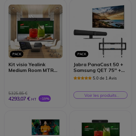
PACK
PACK
Kit visio Yealink
Jabra PanaCast 50 +
Medium Room MTR
Samsung QET 75'' +
Windows
Neomounts WL30-
5.0 de 1 Avis
550BL16
5325,85 €
Voir les produits
4293,07 €
-19%
HT
similaires