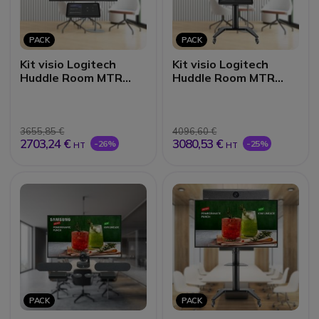
PACK
PACK
Kit visio Logitech
Kit visio Logitech
Huddle Room MTR
Huddle Room MTR
Android
Android
3655,85 €
4096,60 €
2703,24 €
3080,53 €
-26%
-25%
HT
HT
PACK
PACK