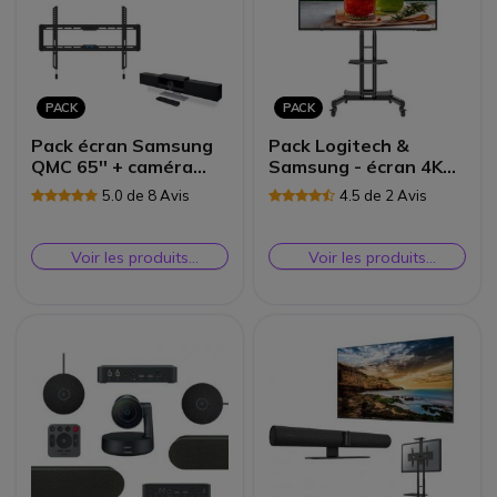
PACK
PACK
Pack écran Samsung
Pack Logitech &
QMC 65'' + caméra
Samsung - écran 4K
Poly Studio & support
55'' + caméra +
5.0 de 8 Avis
4.5 de 2 Avis
support
Voir les produits
Voir les produits
similaires
similaires