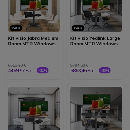
PACK
PACK
Kit visio Jabra Medium
Kit visio Yealink Large
Room MTR Windows
Room MTR Windows
6513,90 €
8794,80 €
4469,57 €
5863,46 €
-31%
-33%
HT
HT