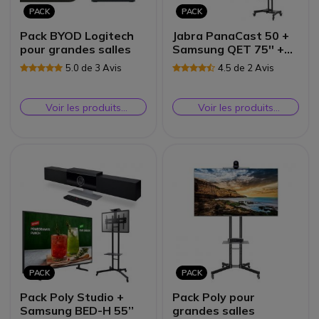
PACK
PACK
Pack BYOD Logitech
Jabra PanaCast 50 +
pour grandes salles
Samsung QET 75'' +
Neomounts M1700
5.0 de 3 Avis
4.5 de 2 Avis
Voir les produits
Voir les produits
similaires
similaires
PACK
PACK
Pack Poly Studio +
Pack Poly pour
Samsung BED-H 55’’
grandes salles