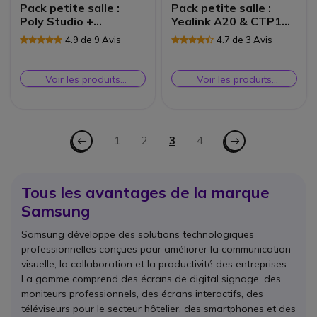
Pack petite salle :
Pack petite salle :
Poly Studio +
Yealink A20 & CTP18
Samsung BE55C-H
+ Samsung BE55C-H
4.9 de 9 Avis
4.7 de 3 Avis
Voir les produits
Voir les produits
similaires
similaires
Page
Page - Précédent
Page - Suiv.
Page
1
Page
2
Vous lisez actuellement la 
3
Page
4
Tous les avantages de la marque
Samsung
Samsung développe des solutions technologiques
professionnelles conçues pour améliorer la communication
visuelle, la collaboration et la productivité des entreprises.
La gamme comprend des écrans de digital signage, des
moniteurs professionnels, des écrans interactifs, des
téléviseurs pour le secteur hôtelier, des smartphones et des