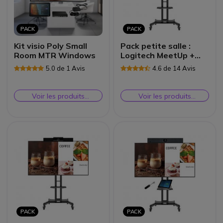
PACK
PACK
Kit visio Poly Small
Pack petite salle :
Room MTR Windows
Logitech MeetUp +
Samsung BE55C-H
5.0 de 1 Avis
4.6 de 14 Avis
Voir les produits
Voir les produits
similaires
similaires
PACK
PACK