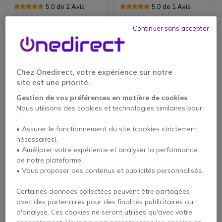
Android
5.0 de 2 Avis
5.0 de 1 Avis
Continuer sans accepter
4889,80 €
5020,40 €
2982,56 €
3234,76 €
-39%
-36%
HT
HT
Chez Onedirect, votre expérience sur notre
site est une priorité.
Gestion de vos préférences en matière de cookies
Nous utilisons des cookies et technologies similaires pour
:
• Assurer le fonctionnement du site (cookies strictement
nécessaires),
• Améliorer votre expérience et analyser la performance
PACK
PACK
de notre plateforme,
Kit visio Barco
Kit visio Poly Large
• Vous proposer des contenus et publicités personnalisés.
ClickShare Bar
Room MTR Android
Medium Room BYOD
Certaines données collectées peuvent être partagées
avec des partenaires pour des finalités publicitaires ou
d'analyse. Ces cookies ne seront utilisés qu'avec votre
5476,85 €
9923,00 €
3681,00 €
6599,69 €
-33%
-33%