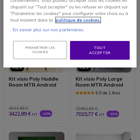
consentement. Vous pouvez accepter tous les cookies en
HT
HT
cliquant sur "Tout accepter" ou les refuser en cliquant sur
"Paramétrer les cookies" pour configurer votre choix ou à
tout moment dans la
politique de cookies.
En savoir plus sur nos partenaires.
TOUT
PARAMÉTRER LES
COOKIES
ACCEPTER
PACK
PACK
Kit visio Poly Huddle
Kit visio Poly Large
Room MTR Android
Room MTR Android
5.0 de 1 Avis
4531,95 €
10461,65 €
3422,89 €
7015,77 €
-24%
-33%
HT
HT