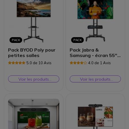
PACK
PACK
Pack BYOD Poly pour
Pack Jabra &
petites salles
Samsung - écran 55''
+ barre vidéo +
5.0 de 10 Avis
4.0 de 1 Avis
accessoires
Voir les produits
Voir les produits
similaires
similaires