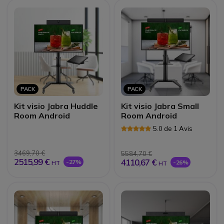
PACK
PACK
Kit visio Jabra Huddle
Kit visio Jabra Small
Room Android
Room Android
5.0 de 1 Avis
3469,70 €
5584,70 €
2515,99 €
4110,67 €
-27%
-26%
HT
HT