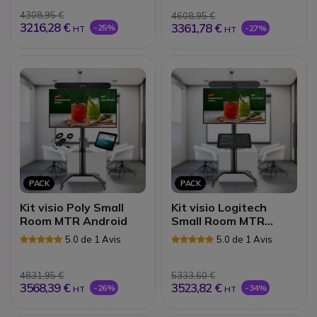
4308,95 €
4608,95 €
3216,28 €
3361,78 €
-25%
-27%
HT
HT
PACK
PACK
Kit visio Poly Small
Kit visio Logitech
Room MTR Android
Small Room MTR
Android
5.0 de 1 Avis
5.0 de 1 Avis
4831,95 €
5333,60 €
3568,39 €
3523,82 €
-26%
-34%
HT
HT