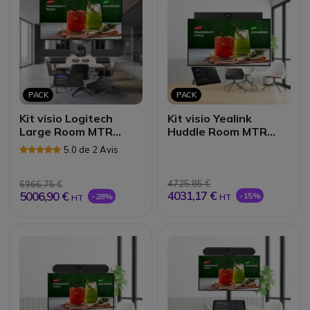
PACK
PACK
Kit visio Logitech
Kit visio Yealink
Large Room MTR
Huddle Room MTR
Windows
Windows
5.0 de 2 Avis
4725,85 €
6966,75 €
4031,17 €
5006,90 €
-15%
-28%
HT
HT