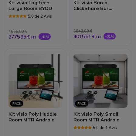
Kit visio Logitech
Kit visio Barco
Large Room BYOD
ClickShare Bar
Medium Room BYOD
5.0 de 2 Avis
5842,80 €
4666,80 €
4015,61 €
2775,95 €
-31%
-41%
HT
HT
PACK
PACK
Kit visio Poly Huddle
Kit visio Poly Small
Room MTR Android
Room MTR Android
5.0 de 1 Avis