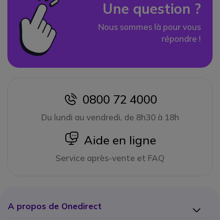
Une question ?
Nous sommes là pour vous
répondre !
0800 72 4000
icon
Du lundi au vendredi, de 8h30 à 18h
icon
Aide en ligne
Service après-vente et FAQ
A propos de Onedirect