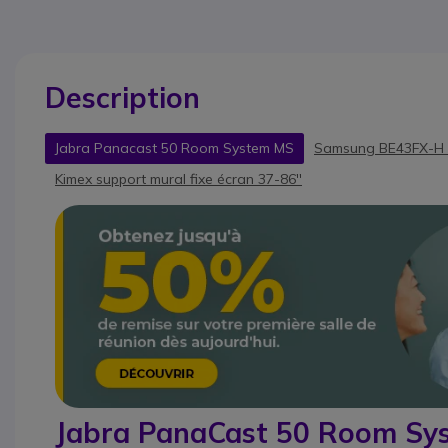
Description
Jabra Panacast 50 Room System MS
Samsung BE43FX-H É
Kimex support mural fixe écran 37-86''
Jabra PanaCast 50 Room Sy