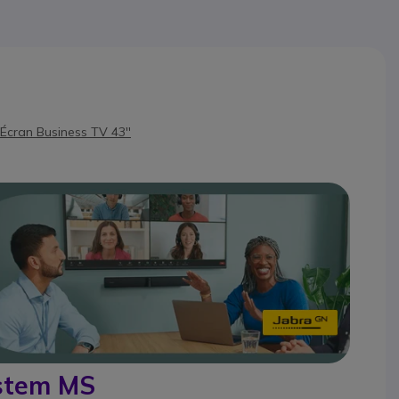
cran Business TV 43''
stem MS