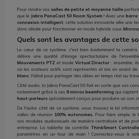
Pour rendre vos
salles de petite et moyenne taille
perfor
que le
Jabra PanaCast 50 Room System
! Avec une
barre 
connexion intelligent
, cette solution innovante allie une t
donc idéale pour fonctionner en mode hybride sous
Micros
Quels sont les avantages de cette so
Le cœur de ce système, c'est bien évidemment la caméra
délivre une qualité d'image spectactulaire de l'ensembl
Mouvements PTZ
et mode
Virtual Director
: ensemble, i
où les orateurs actifs sont représentés et mis en avant de 
blanc
, l'idéal pour partager des idées en temps réel au trav
Côté audio, la Jabra PanaCast 50 fait en sorte que vos conver
notamment grâce à ses
8 micros beamforming
qui captent 
haut-parleurs
spécialement conçus pour produire un son s
De l'autre côté de ce système, vous trouvez le kit informa
salles de réunion
100% autonomes.
Pour faire simple, le 
vos modules audiovisuels de manière centralisée et de pro
entreprise. La tablette de contrôle
ThinkSmart Controlle
paramètres en un tour de main ! Connectez-vous à votr