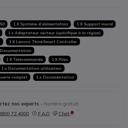
 50
1 X Système d’alimentation
1 X Support mural
1 x Adaptateur secteur (
spécifique à la région
)
e
1 X Lenovo ThinkSmart Controller
 Documentation
1 X Télécommande
2 X Piles
1 x Documentation utilisateur
isserie complet
1 x Documentation
ctez nos experts -
Numéro gratuit
0800 72 4000
F.A.Q
Chat