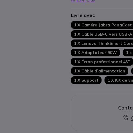
Afficher plus
Livré avec
1 X Caméra Jabra PanaCast
1 X Câble USB-C vers USB-A
1 X Lenovo ThinkSmart Cor
1 X Adaptateur 90W
1 x
1 X Écran professionnel 43’’
1 X Câble d’alimentation
1 X Support
1 X Kit de v
Conta