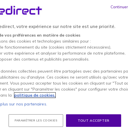
ÉCONOMISEZ 1678,59 €
P
Continuer
5 571,05 €
3 892,46 €
HT
-
4670,96 €
direct, votre expérience sur notre site est une priorité.
Qté
de vos préférences en matière de cookies
AJOUTE
sons des cookies et technologies similaires pour :
 le fonctionnement du site (cookies strictement nécessaires),
EN STOCK
er votre expérience et analyser la performance de notre plateforme,
oposer des contenus et publicités personnalisés.
Onedirect Care Visio
198,95 €
 données collectées peuvent être partagées avec des partenaires p
* Prix unitaire
publicitaires ou d'analyse. Ces cookies ne seront utilisés qu'avec votre
Compris dans ce pack :
ent. Vous pouvez accepter tous les cookies en cliquant sur "Tout a
er en cliquant sur "Paramétrer les cookies" pour configurer votre choi
ans la
politique de cookies.
x1
Jabra Panacas
 plus sur nos partenaires.
System MS
3546,27 €
TOUT ACCEPTER
PARAMÉTRER LES COOKIES