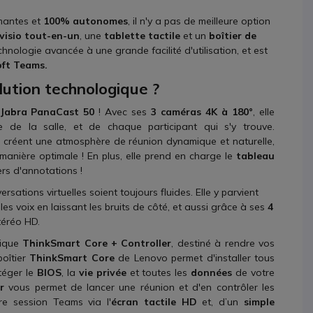
mantes et
100% autonomes
, il n'y a pas de meilleure option
visio tout-en-un
, une
tablette tactile
et un
boîtier de
echnologie avancée à une grande facilité d'utilisation, et est
oft Teams.
lution technologique ?
Jabra PanaCast 50
! Avec ses
3 caméras 4K à 180°
, elle
e de la salle, et de chaque participant qui s'y trouve.
ls créent une atmosphère de réunion dynamique et naturelle,
manière optimale ! En plus, elle prend en charge le
tableau
ers d'annotations !
sations virtuelles soient toujours fluides. Elle y parvient
les voix en laissant les bruits de côté, et aussi grâce à ses
4
téréo HD.
tique
ThinkSmart Core + Controller
, destiné à rendre vos
boîtier
ThinkSmart Core
de Lenovo permet d'installer tous
téger le
BIOS
, la
vie privée
et toutes les
données
de votre
r
vous permet de lancer une réunion et d'en contrôler les
e session Teams via l'
écran tactile HD
et, d’un
simple