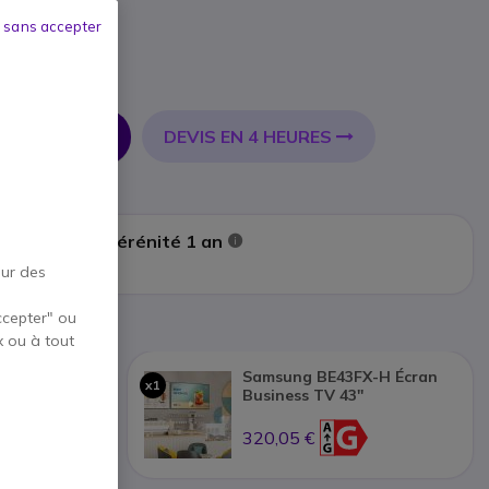
ACK
 sans accepter
TTC
DEVIS EN 4 HEURES
R AU PANIER
: Assistance Sérénité 1 an
Afficher plus
our des
ccepter" ou
x ou à tout
Samsung BE43FX-H Écran
x1
t 50 Room
Business TV 43''
320,05 €