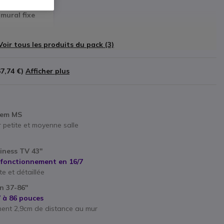
mural fixe
Voir tous les produits du pack (3)
67,74 €
)
Afficher plus
tem MS
r petite et moyenne salle
ness TV 43''
 fonctionnement en 16/7
e et détaillée
n 37-86''
7 à 86 pouces
ement 2,9cm de distance au mur