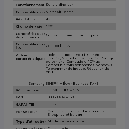
Sans ordinateur
Fonctionnement
Microsoft Teams
Compatible avec
4K
Résolution
180°
Champ de vision
Caractéristiques
Cadrage et suivi automatiques
de la caméra
Compatible avec
Compatible IA
l'IA
Tableau blanc interactif, Caméra
Autres
intégrée, Microphones intégrés, Partage
caractéristiques
de contenu, Compatible PC/Mac ,
Compatible tous softphones, Windows,
Télécommande incluse, Réduction de
bruit
Samsung BE43FX-H Écran Business TV 43''
LH43BEFHLGUXEN
Réf. fournisseur
8806097474159
EAN
3 ans
GARANTIE
Commerce , Hôtels et restaurants,
Par Secteur
Entreprise et bureau
Affichage dynamique
Type d'utilisation
Écran intérieur
Usage de l’écran