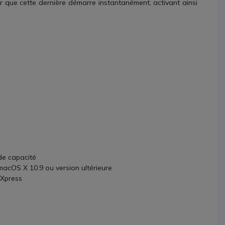
ur que cette dernière démarre instantanément, activant ainsi
e capacité
macOS X 10.9 ou version ultérieure
 Xpress