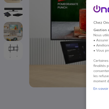
Chez One
Gestion 
Nous utili
• Assurer
• Amélior
• Vous pr
Certaines
finalités 
consentem
les refus
moment d
En savoir
Passer au début de la Galerie d’images