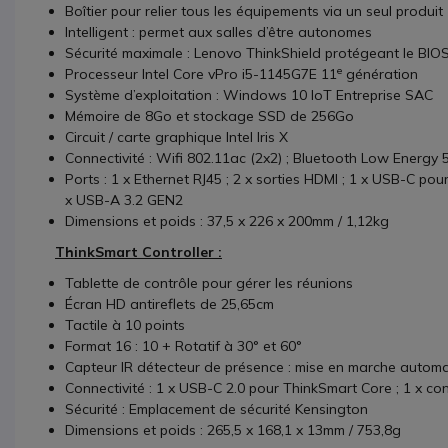
Boîtier pour relier tous les équipements via un seul produit
Intelligent : permet aux salles d’être autonomes
Sécurité maximale : Lenovo ThinkShield protégeant le BIOS,
e
Processeur Intel Core vPro i5-1145G7E 11
génération
Système d’exploitation : Windows 10 IoT Entreprise SAC
Mémoire de 8Go et stockage SSD de 256Go
Circuit / carte graphique Intel Iris X
Connectivité : Wifi 802.11ac (2x2) ; Bluetooth Low Energy 
Ports : 1 x Ethernet RJ45 ; 2 x sorties HDMI ; 1 x USB-C po
x USB-A 3.2 GEN2
Dimensions et poids : 37,5 x 226 x 200mm / 1,12kg
ThinkSmart Controller :
Tablette de contrôle pour gérer les réunions
Écran HD antireflets de 25,65cm
Tactile à 10 points
Format 16 : 10 + Rotatif à 30° et 60°
Capteur IR détecteur de présence : mise en marche autom
Connectivité : 1 x USB-C 2.0 pour ThinkSmart Core ; 1 x co
Sécurité : Emplacement de sécurité Kensington
Dimensions et poids : 265,5 x 168,1 x 13mm / 753,8g