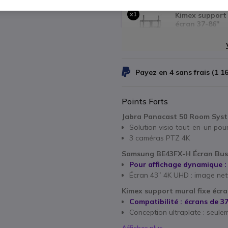
x1
Kimex support 
écran 37-86''
26,14 €
Payez en 4 sans frais (
1 1
Points Forts
Jabra Panacast 50 Room Sys
Solution visio tout-en-un pou
3 caméras PTZ 4K
Samsung BE43FX-H Écran Busi
Pour affichage dynamique :
Écran 43’’ 4K UHD : image nett
Kimex support mural fixe écra
Compatibilité : écrans de 3
Conception ultraplate : seul