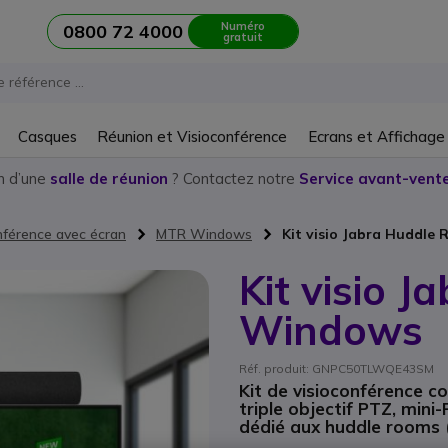
Numéro
0800 72 4000
gratuit
Casques
Réunion et Visioconférence
Ecrans et Affichage
n d’une
salle de réunion
? Contactez notre
Service avant-vente
onférence avec écran
MTR Windows
Kit visio Jabra Huddl
Kit visio 
Windows
Réf. produit: GNPC50TLWQE43SM
Kit de visioconférence c
triple objectif PTZ, min
dédié aux huddle rooms 