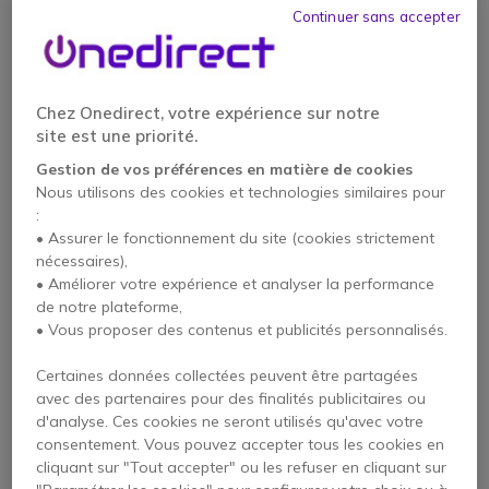
Continuer sans accepter
Chez Onedirect, votre expérience sur notre
site est une priorité.
Samsung WAFX-P
Samsung Smart
Gestion de vos préférences en matière de cookies
écran Interactive 4K
Monitor M8 M80F 32''
Nous utilisons des cookies et technologies similaires pour
86 pouces
4K Vision AI
:
• Assurer le fonctionnement du site (cookies strictement
nécessaires),
649,95 €
4999,95 €
HT
3654,95 €
• Améliorer votre expérience et analyser la performance
-27%
HT
de notre plateforme,
• Vous proposer des contenus et publicités personnalisés.
Certaines données collectées peuvent être partagées
avec des partenaires pour des finalités publicitaires ou
d'analyse. Ces cookies ne seront utilisés qu'avec votre
consentement. Vous pouvez accepter tous les cookies en
cliquant sur "Tout accepter" ou les refuser en cliquant sur