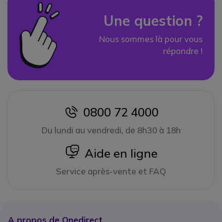
Une question ?
Nous sommes là pour vous
répondre !
0800 72 4000
icon
Du lundi au vendredi, de 8h30 à 18h
icon
Aide en ligne
Service après-vente et FAQ
A propos de Onedirect