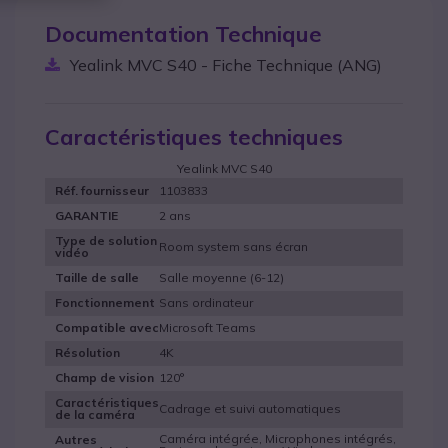
Documentation Technique
Yealink MVC S40 - Fiche Technique (ANG)
Caractéristiques techniques
Yealink MVC S40
1103833
Réf. fournisseur
2 ans
GARANTIE
Type de solution
Room system sans écran
vidéo
Salle moyenne (6-12)
Taille de salle
Sans ordinateur
Fonctionnement
Microsoft Teams
Compatible avec
4K
Résolution
120°
Champ de vision
Caractéristiques
Cadrage et suivi automatiques
de la caméra
Caméra intégrée, Microphones intégrés,
Autres