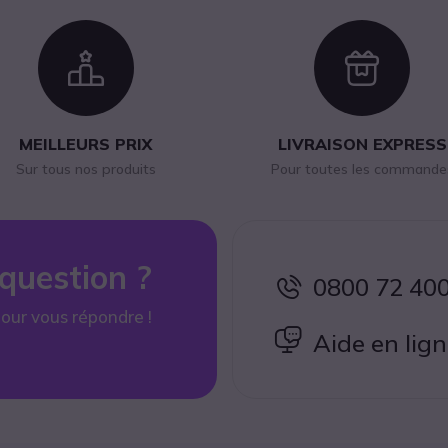
Icon
Ico
MEILLEURS PRIX
LIVRAISON EXPRESS
Sur tous nos produits
Pour toutes les commande
question ?
0800 72 40
icon
our vous répondre !
icon
Aide en lig