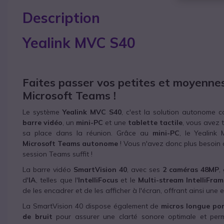
Description
Yealink MVC S40
Faites passer vos petites et moyenne
Microsoft Teams !
Le système
Yealink MVC S40
, c'est la solution autonome c
barre vidéo
, un
mini-PC
et une
tablette tactile
,
vous avez t
sa place dans la réunion. Grâce au
mini-PC
, le Yealink
Microsoft Teams autonome
! Vous n'avez donc plus besoin 
session Teams suffit !
La barre vidéo
SmartVision 40
, avec ses
2 caméras 48MP
,
d'
IA
, telles que l'
IntelliFocus
et le
Multi-stream IntelliFra
de les encadrer et de les afficher à l'écran, offrant ainsi une
La SmartVision 40 dispose également de
micros longue po
de bruit
pour assurer une clarté sonore optimale et perme