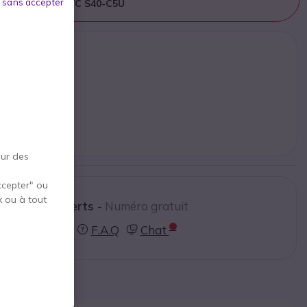
 sans accepter
é par
Yealink MVC S40-C5U
k MVC S40-C5U
€
95 €
HT
roduit remplaçant
our des
ccepter" ou
x ou à tout
ctez nos experts -
Numéro gratuit
0800 72 4000
F.A.Q
Chat