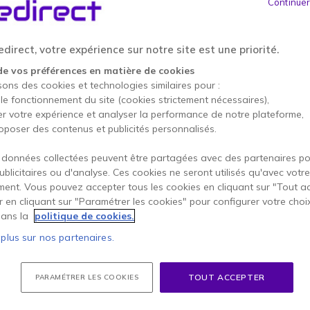
Continuer
Ce produit a été remplac
direct, votre expérience sur notre site est une priorité.
Yealin
de vos préférences en matière de cookies
sons des cookies et technologies similaires pour :
4899,95 
3146,
 le fonctionnement du site (cookies strictement nécessaires),
er votre expérience et analyser la performance de notre plateforme,
Voir le p
oposer des contenus et publicités personnalisés.
 données collectées peuvent être partagées avec des partenaires p
publicitaires ou d'analyse. Ces cookies ne seront utilisés qu'avec votre
ent. Vous pouvez accepter tous les cookies en cliquant sur "Tout a
er en cliquant sur "Paramétrer les cookies" pour configurer votre choi
Conta
ans la
politique de cookies.
 plus sur nos partenaires.
TOUT ACCEPTER
PARAMÉTRER LES COOKIES