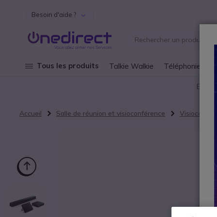
Besoin d'aide ?
Aller au contenu
Tous les produits
Talkie Walkie
Téléphonie fixe
Besoi
Accueil
Salle de réunion et visioconférence
Visioconfér
Passer à la fin de la galerie d’images