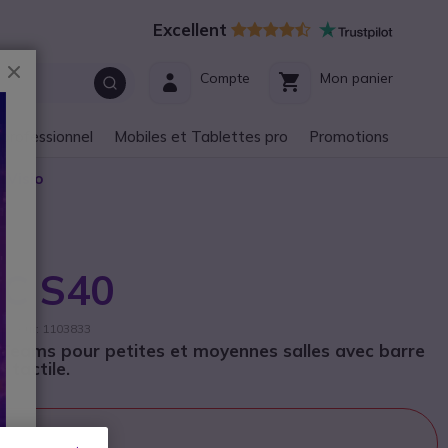
Excellent
Fermer
Compte
Mon panier
 professionnel
Mobiles et Tablettes pro
Promotions
 Visio
VC S40
nisseur: 1103833
 Teams pour petites et moyennes salles avec barre
 tactile.
 la vente