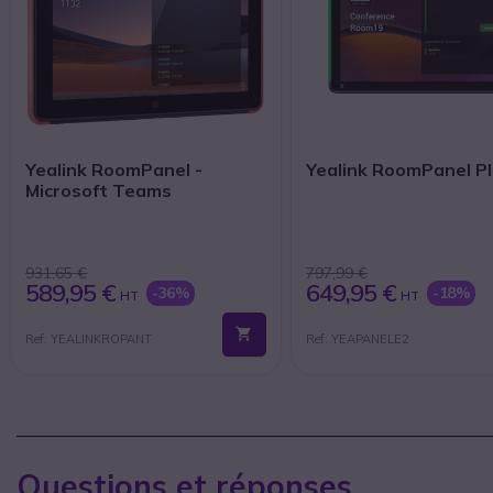
Yealink RoomPanel -
Yealink RoomPanel Pl
Microsoft Teams
931,65 €
797,99 €
589,95 €
649,95 €
-36%
-18%
HT
HT
Ref: YEALINKROPANT
Ref: YEAPANELE2
Questions et réponses