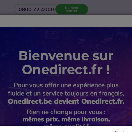
Numéro
0800 72 4000
gratuit
Casques
Réunion et Visioconférence
Ecrans et Affichage
n d’une
salle de réunion
? Contactez notre
Service avant-vente
ence
Yealink MVC S40
Yealink M
Réf. produit: YEAMVCS40 // Réf. four
Système natif Microsoft
vidéo, mini-PC et tablette
Ce produit n’est plus à