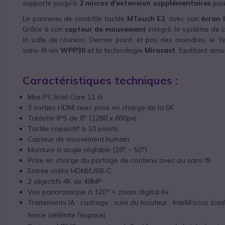
supporte jusqu'à
2 micros d'extension supplémentaires
pour
Le panneau de contrôle tactile
MTouch E2
, avec son
écran I
Grâce à son
capteur de mouvement
intégré, le système de 
la salle de réunion. Dernier point, et pas des moindres, le 
sans-fil via
WPP30
et la technologie
Miracast
, facilitant ain
Caractéristiques techniques :
Mini-PC Intel Core 11 i5
3 sorties HDMI avec prise en charge de la 5K
Tablette IPS de 8'' (
1280 x 800px
)
Tactile capacitif à 10 points
Capteur de mouvement humain
Monture à angle réglable (28° ~ 50°)
Prise en charge du partage de contenu avec ou sans fil
Entrée vidéo HDMI/USB-C
2 objectifs 4K de 48MP
Vue panoramique à 120° + zoom digital 6x
Traitements IA : cadrage ; suivi du locuteur ; IntelliFocus (
cad
fence (
délimite l'espace
)