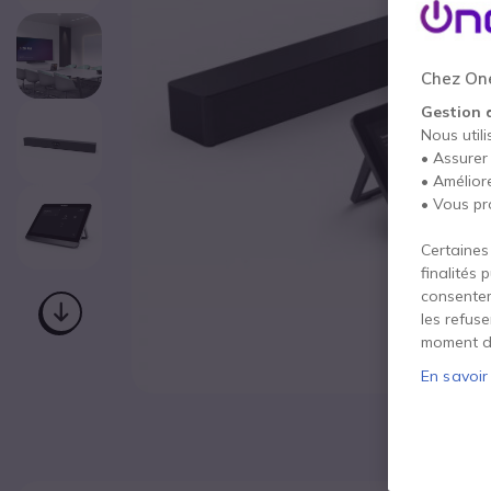
Chez One
Gestion 
Nous utili
• Assurer
• Amélior
• Vous pr
Certaines
finalités 
consentem
les refus
moment d
En savoir
Passer au début de la Galerie d’images