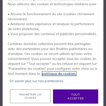
Nous utilisons des cookies et technologies similaires pour
:
• Assurer le fonctionnement du site (cookies strictement
Points Forts
nécessaires),
• Améliorer votre expérience et analyser la performance
Câble électronique EPOS EHS pour décrocher et raccrocher à
de notre plateforme,
distance de votre téléphone Cisco
• Vous proposer des contenus et publicités personnalisés.
Compatible avec les téléphones dédiés Cisco version "G"
Fonctionne avec le casque sans-fil EPOS DW Office
Certaines données collectées peuvent être partagées
Afficher plus
avec des partenaires pour des finalités publicitaires ou
d'analyse. Ces cookies ne seront utilisés qu'avec votre
consentement. Vous pouvez accepter tous les cookies en
cliquant sur "Tout accepter" ou les refuser en cliquant sur
Contactez nos experts -
Numéro gratuit
"Paramétrer les cookies" pour configurer votre choix ou à
0800 72 4000
F.A.Q
Chat
tout moment dans la
politique de cookies.
En savoir plus sur nos partenaires.
TOUT
PARAMÉTRER LES
COOKIES
ACCEPTER
Description