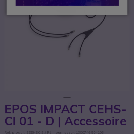
1
EPOS IMPACT CEHS-
Passer au début de la Galerie d’images
CI 01 - D | Accessoire
Réf. produit: SEEHSCIS // Réf. fournisseur: 1000746 504103