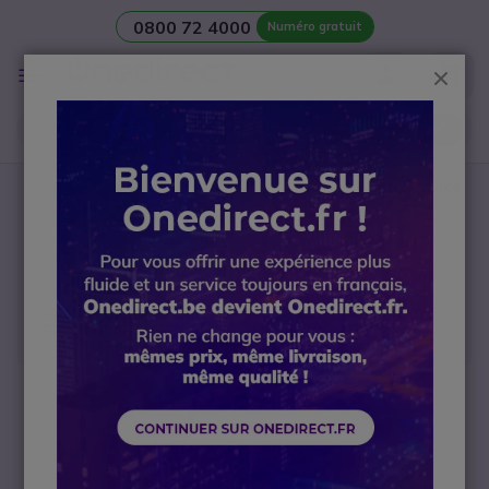
0800 72 4000
Numéro gratuit
Aller au contenu
Affichage
Ferm
navigation
Besoin d’une
salle de réunion
? Contactez notre
Service
avant-vente Visio
Accueil
Casque professionnel
Accessoires pour casque
Décroché pour casque sans fil
EPOS IMPACT CEHS-CI 01 - D | Accessoire
Passer à la fin de la galerie d’images