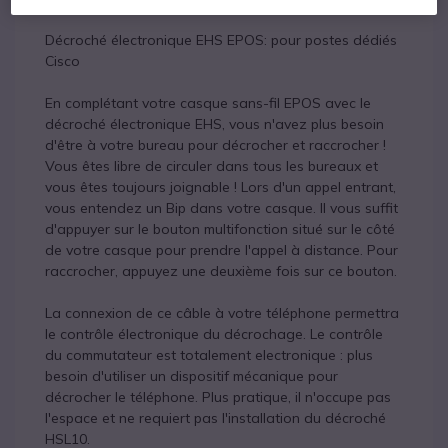
Décroché électronique EHS EPOS: pour postes dédiés
Cisco
En complétant votre casque sans-fil EPOS avec le
décroché électronique EHS, vous n'avez plus besoin
d'être à votre bureau pour décrocher et raccrocher !
Vous êtes libre de circuler dans tous les bureaux et
vous êtes toujours joignable ! Lors d'un appel entrant,
vous entendez un Bip dans votre casque. Il vous suffit
d'appuyer sur le bouton multifonction situé sur le côté
de votre casque pour prendre l'appel à distance. Pour
raccrocher, appuyez une deuxième fois sur ce bouton.
La connexion de ce câble à votre téléphone permettra
le contrôle électronique du décrochage. Le contrôle
du commutateur est totalement electronique : plus
besoin d'utiliser un dispositif mécanique pour
décrocher le téléphone. Plus pratique, il n'occupe pas
l'espace et ne requiert pas l'installation du décroché
HSL10.