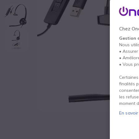
Chez One
Gestion 
Nous utili
• Assurer
• Amélior
• Vous pr
Certaines
finalités 
consentem
les refus
moment d
En savoir
Passer au début de la Galerie d’images