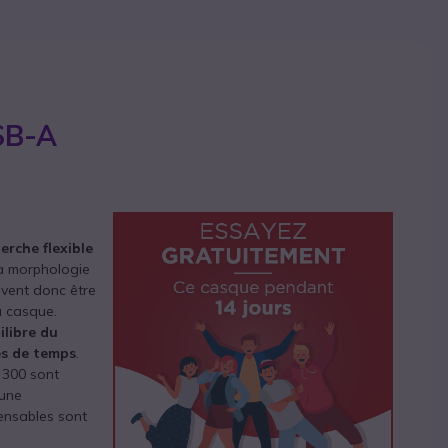
SB-A
erche flexible
 sa morphologie
euvent donc être
u casque.
ilibre du
es de temps
.
e 300 sont
 une
pensables sont