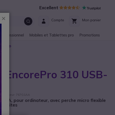
Excellent
Fermer
Compte
Mon panier
 professionnel
Mobiles et Tablettes pro
Promotions
 Visio
cs EncorePro 310 USB-
fournisseur: 767G1AA
B-A, pour ordinateur, avec perche micro flexible
parasites