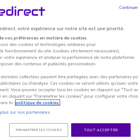
ÉCONOMISEZ 6,00 €
Continuer
46,95 €
40,95 €
HT
-
49,14 €
TTC
direct, votre expérience sur notre site est une priorité.
Qté
AJOUTE
de vos préférences en matière de cookies
sons des cookies et technologies similaires pour :
 le fonctionnement du site (cookies strictement nécessaires),
12 produits
en stock
er votre expérience et analyser la performance de notre plateforme,
oposer des contenus et publicités personnalisés.
2 ans de garantie
constru
 données collectées peuvent être partagées avec des partenaires p
Payez en 4 sans frais (
12,
publicitaires ou d'analyse. Ces cookies ne seront utilisés qu'avec votre
ent. Vous pouvez accepter tous les cookies en cliquant sur "Tout a
Points Forts
er en cliquant sur "Paramétrer les cookies" pour configurer votre choi
ans la
politique de cookies.
Casque Mono avec contrôles
Connexion
USB-A
 plus sur nos partenaires.
Son :
large bande HQ
Fonction de contrôle des app
TOUT ACCEPTER
PARAMÉTRER LES COOKIES
Microphone
antibruits paras
Afficher plus
Perche micro flexible et adap