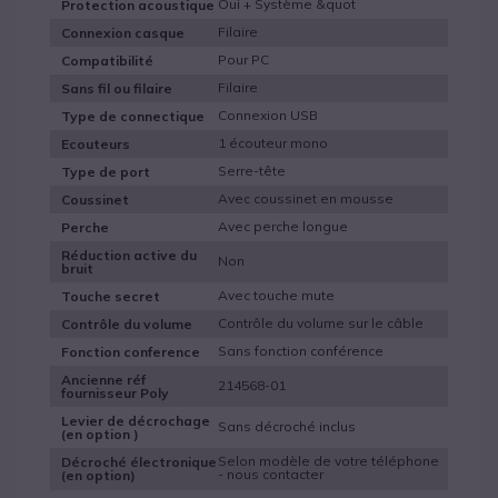
Oui + Système &quot
Protection acoustique
Filaire
Connexion casque
Pour PC
Compatibilité
Filaire
Sans fil ou filaire
Connexion USB
Type de connectique
1 écouteur mono
Ecouteurs
Serre-tête
Type de port
Avec coussinet en mousse
Coussinet
Avec perche longue
Perche
Réduction active du
Non
bruit
Avec touche mute
Touche secret
Contrôle du volume sur le câble
Contrôle du volume
Sans fonction conférence
Fonction conference
Ancienne réf
214568-01
fournisseur Poly
Levier de décrochage
Sans décroché inclus
(en option )
Selon modèle de votre téléphone
Décroché électronique
- nous contacter
(en option)