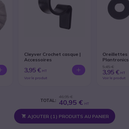
Cleyver Crochet casque |
Oreillette
Accessoires
Plantronics
Entera / Bl
5,45 €
3,95 €
(Lot de 2)
3,95 €
HT
HT
Voir le produit
Voir le produit
46,95 €
TOTAL:
40,95 €
HT
AJOUTER (
1
) PRODUITS AU PANIER