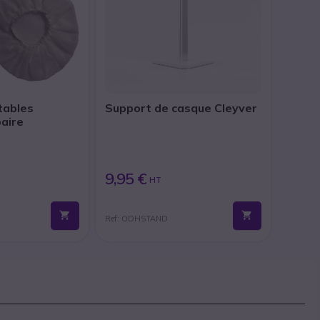
tables
Support de casque Cleyver
paire
9,95 €
HT
Ref: ODHSTAND