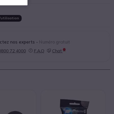
ntre les pics de bruit
utilisation
ctez nos experts -
Numéro gratuit
0800 72 4000
F.A.Q
Chat