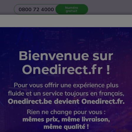
Numéro
0800 72 4000
gratuit
Casques
Réunion et Visioconférence
Ecrans et Affichage
n d’une
salle de réunion
? Contactez notre
Service avant-vente
ics EncorePro 310 USB-A
Plantroni
A
Réf. produit: PLHW310USBA // Réf. 
Casque Monaural léger US
et réduction des bruits 
5 de 1 Avis