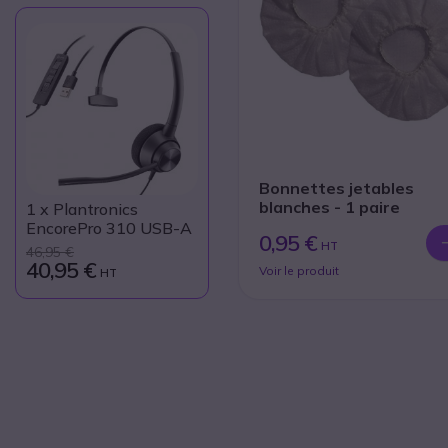
Bonnettes jetables
blanches - 1 paire
1
x Plantronics
EncorePro 310 USB-A
0,95 €
HT
46,95 €
40,95 €
Voir le produit
HT