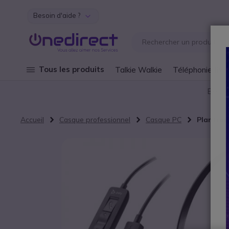
Besoin d'aide ?
Aller au contenu
Tous les produits
Talkie Walkie
Téléphonie fixe
Besoi
Accueil
Casque professionnel
Casque PC
Plantron
Passer à la fin de la galerie d’images