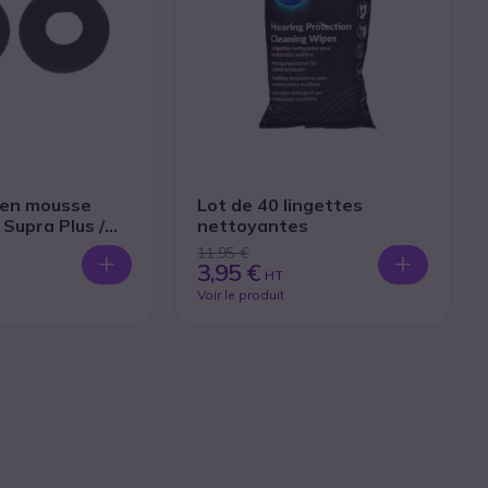
s en mousse
Lot de 40 lingettes
 Supra Plus /
nettoyantes
ackwire C600
11,95 €
3,95 €
HT
Voir le produit