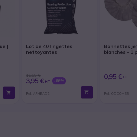
ue |
Lot de 40 lingettes
Bonnettes je
nettoyantes
blanches - 1 
0,95 €
11,95 €
HT
3,95 €
-66%
HT
Ref: AFHEAD2
Ref: ODCOH6B