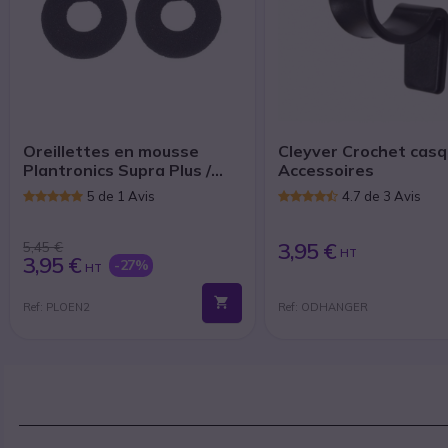
Oreillettes en mousse
Cleyver Crochet casq
Plantronics Supra Plus /
Accessoires
Entera / Blackwire C600
5 de 1 Avis
4.7 de 3 Avis
(Lot de 2)
3,95 €
5,45 €
HT
3,95 €
-27%
HT
Ref: PLOEN2
Ref: ODHANGER