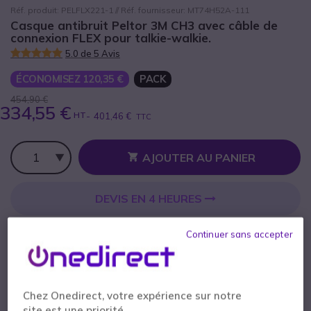
Réf. produit: PELFLX221-1 // Réf. fournisseur: MT74H52A-111
Casque antibruit Peltor 3M CH3 avec câble de
connexion FLEX pour talkie-walkie.
5.0 de 5 Avis
ÉCONOMISEZ 120,35 €
PACK
454,90 €
334,55 €
HT
-
401,46 €
TTC
Qté
AJOUTER AU PANIER
DEVIS EN 4 HEURES
Épuisé
Continuer sans accepter
Compris dans ce pack :
x1
3M Peltor - CH-3 FLX2 avec PTT - Serre-
Chez Onedirect, votre expérience sur notre
tête
site est une priorité.