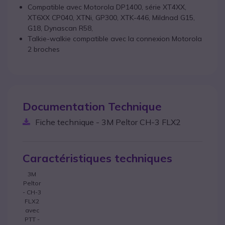
Compatible avec Motorola DP1400, série XT4XX,
XT6XX CP040, XTNi, GP300, XTK-446, Mildnad G15,
G18, Dynascan R58,
Talkie-walkie compatible avec la connexion Motorola
2 broches
Documentation Technique
Fiche technique - 3M Peltor CH-3 FLX2
Caractéristiques techniques
3M
Peltor
- CH-3
FLX2
avec
PTT -