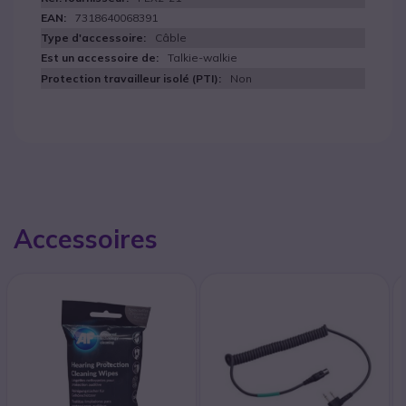
7318640068391
Câble
Talkie-walkie
Non
Accessoires