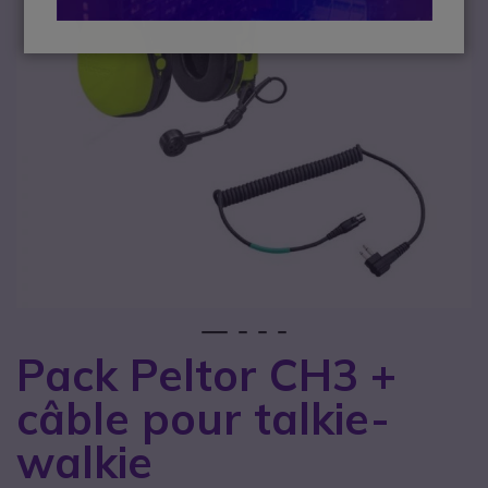
1
2
3
4
Pack Peltor CH3 +
Passer au début de la Galerie d’images
câble pour talkie-
walkie