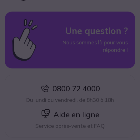
Une question ?
Nous sommes là pour vous
répondre !
0800 72 4000
icon
Du lundi au vendredi, de 8h30 à 18h
icon
Aide en ligne
Service après-vente et FAQ