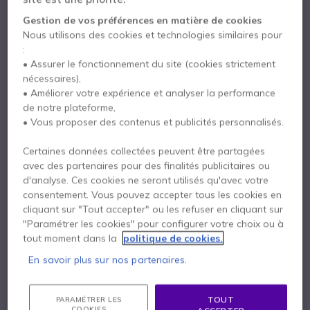
276,40 €
Gestion de vos préférences en matière de cookies
Nous utilisons des cookies et technologies similaires pour
:
x1
Peltor 3M Câble FLX2 - 21
• Assurer le fonctionnement du site (cookies strictement
nécessaires),
• Améliorer votre expérience et analyser la performance
58,15 €
de notre plateforme,
• Vous proposer des contenus et publicités personnalisés.
Certaines données collectées peuvent être partagées
Payez en 4 sans frais (
100,37 €
)
Afficher plus
avec des partenaires pour des finalités publicitaires ou
d'analyse. Ces cookies ne seront utilisés qu'avec votre
consentement. Vous pouvez accepter tous les cookies en
cliquant sur "Tout accepter" ou les refuser en cliquant sur
"Paramétrer les cookies" pour configurer votre choix ou à
tout moment dans la
politique de cookies.
Points Forts
En savoir plus sur nos partenaires.
Casque antibruit avec
microphone
et
fonction PTT
Câble de connexion FLX2-36 inclus
Réduction du bruit à
-29dB
TOUT
PARAMÉTRER LES
COOKIES