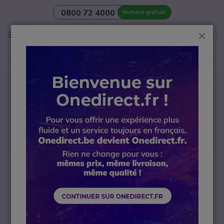
0800 72 4000
Numéro gratuit
Aller au contenu
Affichage
Ferm
navigation
Besoin d’une
salle de réunion
? Contactez notre
Service
avant-vente Visio
Accueil
Talkies Walkies
Talkies Walkies par secteur
Talkies Walkies sécurité
Pack Peltor CH3 + câble pour talkie-walkie
Passer à la fin de la galerie d’images