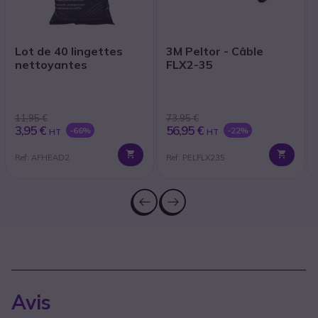
Lot de 40 lingettes
3M Peltor - Câble
nettoyantes
FLX2-35
11,95 €
73,95 €
3,95 €
56,95 €
-66%
-22%
HT
HT
Ref: AFHEAD2
Ref: PELFLX235
Avis