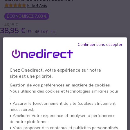
5 de 4 Avis
ÉCONOMISEZ 7,00 €
46,15 €
38,95 €
HT
-
46,74 €
TTC
Qté
Continuer sans accepter
AJOUTER AU PANIER
DEVIS EN 4 HEURES
Chez Onedirect, votre expérience sur notre
site est une priorité.
19 produits
en stock
Livraison :
24/48 h
Gestion de vos préférences en matière de cookies
Nous utilisons des cookies et technologies similaires pour
3 mois de garantie
constructeur
:
Payez en 4 sans frais (
11,69 €
)
Afficher plus
• Assurer le fonctionnement du site (cookies strictement
nécessaires),
• Améliorer votre expérience et analyser la performance
de notre plateforme,
• Vous proposer des contenus et publicités personnalisés.