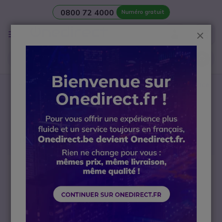
0800 72 4000
Numéro gratuit
Aller au contenu
Affichage
Ferm
navigation
Besoin d’une
salle de réunion
? Contactez notre
Service
avant-vente Visio
Accueil
Talkies Walkies
Accessoires
Chargeurs et batteries de rechange
Batterie de rechange Li-lon 2150 mAh
Passer à la fin de la galerie d’images