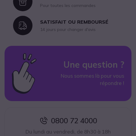
Icon
Pour toutes les commandes
SATISFAIT OU REMBOURSÉ
Icon
14 jours pour changer d'avis
Une question ?
Nous sommes là pour vous
répondre !
0800 72 4000
icon
Du lundi au vendredi, de 8h30 à 18h