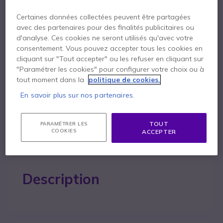
Certaines données collectées peuvent être partagées
Points Forts
avec des partenaires pour des finalités publicitaires ou
Batterie de lithium haute capacité 2200mA
d'analyse. Ces cookies ne seront utilisés qu'avec votre
Exclusif pour les modèles XT420 et XT460
consentement. Vous pouvez accepter tous les cookies en
cliquant sur "Tout accepter" ou les refuser en cliquant sur
Afficher plus
"Paramétrer les cookies" pour configurer votre choix ou à
tout moment dans la
politique de cookies.
Contactez nos experts -
Numéro gratuit
En savoir plus sur nos partenaires.
0800 72 4000
F.A.Q
Chat
TOUT
PARAMÉTRER LES
COOKIES
ACCEPTER
Description