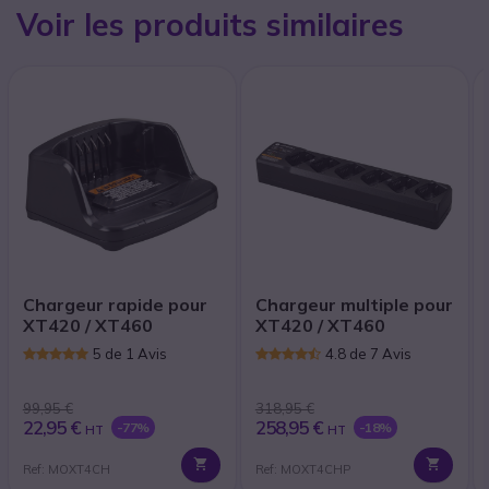
Voir les produits similaires
Chargeur rapide pour
Chargeur multiple pour
XT420 / XT460
XT420 / XT460
5 de 1 Avis
4.8 de 7 Avis
99,95 €
318,95 €
22,95 €
258,95 €
-77%
-18%
HT
HT
Ref: MOXT4CH
Ref: MOXT4CHP