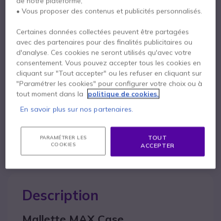
de notre plateforme,
• Vous proposer des contenus et publicités personnalisés.
Points Forts
Grande mallette noire pour transporter en toute sécurité vos
Certaines données collectées peuvent être partagées
appareils
avec des partenaires pour des finalités publicitaires ou
Très pratique pour transporter vos talkies walkies, caméras,
d'analyse. Ces cookies ne seront utilisés qu'avec votre
microphones, matériels audios...
consentement. Vous pouvez accepter tous les cookies en
IP67: étanche à l'eau et à la poussière
cliquant sur "Tout accepter" ou les refuser en cliquant sur
Afficher plus
Mousse diamant sur le compartiment haut et mousse
"Paramétrer les cookies" pour configurer votre choix ou à
prédécoupée dans le fond
tout moment dans la
politique de cookies.
Permet d'organiser vos compartiments selon votre
En savoir plus sur nos partenaires.
Contactez nos experts -
Numéro gratuit
besoin
Dimensions intérieures :
538 (longueur) x 405 (largeur) x 245
0800 72 4000
F.A.Q
Chat
(hauteur) mm
TOUT
PARAMÉTRER LES
Dimensions extérieures
: 594 x 473 x 270 mm
COOKIES
ACCEPTER
Fonctionne à des températures: -30 / 90 ° C
Poids: 5,3 kg
100% recyclable
Description
Mallette MAX Case