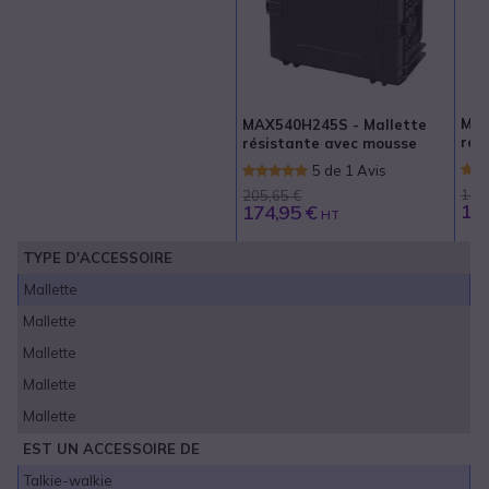
MAX
MAX540H245S - Mallette
rés
résistante avec mousse
5 de 1 Avis
140
205,65 €
107
174,95 €
HT
TYPE D'ACCESSOIRE
Mallette
Mallette
Mallette
Mallette
Mallette
EST UN ACCESSOIRE DE
Talkie-walkie