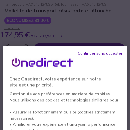
Réf. produit: MAX540H245S // Réf. fournisseur: MAX540H245S
Mallette de transport résistante et étanche
ÉCONOMISEZ 31,00 €
205,65 €
174,95 €
HT
-
209,94 €
TTC
Qté
AJOUTER AU PANIER
Continuer sans accepter
DEVIS EN 4 HEURES
Chez Onedirect, votre expérience sur notre
Épuisé
site est une priorité.
Gestion de vos préférences en matière de cookies
Payez en 4 sans frais (
52,49 €
)
Afficher plus
Nous utilisons des cookies et technologies similaires pour
:
• Assurer le fonctionnement du site (cookies strictement
nécessaires),
• Améliorer votre expérience et analyser la performance