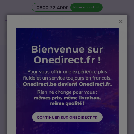
0800 72 4000
Numéro gratuit
Aller au contenu
Affichage
Ferm
navigation
Besoin d’une
salle de réunion
? Contactez notre
Service
avant-vente Visio
Accueil
Talkies Walkies
Accessoires
Malettes
MAX540H245S - Mallette résistante avec mousse
Passer à la fin de la galerie d’images