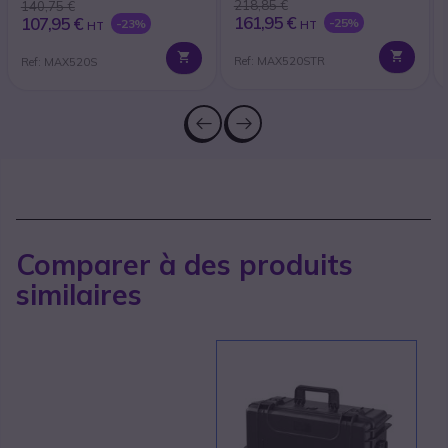
218,85 €
140,75 €
161,95 €
107,95 €
-25%
-23%
HT
HT
Ref: MAX520STR
Ref: MAX520S
Comparer à des produits
similaires