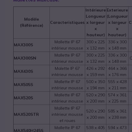
Intérieure
Exterieure
Longueur
(Longueur
Modèle
Caracteristiques
x largeur
x largeur
C
(Référence)
x
x
hauteur)
hauteur)
Mallette IP 67
300 x 225
336 x 300
MAX300S
intérieur mousse
x 132 mm
x 148 mm
Mallette IP 67
300 x 225
336 x 300
MAX300SN
O
intérieur mousse
x 132 mm
x 148 mm
Malette IP 67
426 x 292
464 x 366
MAX430S
intérieur mousse
x 159 mm
x 176 mm
Mallette IP 67
500 x 350
555 x 428
MAX505S
intérieur mousse
x 194 mm
x 211 mm
Mallette IP 67
520 x 290
574 x 361
MAX520S
intérieur mousse
x 200 mm
x 225 mm
Mallette IP 67
520 x 290
585 x 361
MAX520STR
intérieur mousse
x 200 mm
x 238 mm
et roues
Mallette IP 67
538 x 405
594 x 473
MAX540H245S