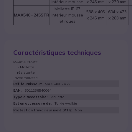
intérieur mousse
x 245 mm
x 270 mm
Mallette IP 67
538 x 405
604 x 473
MAX540H245STR
intérieur mousse
x 245 mm
x 283 mm
et roues
Caractéristiques techniques
MAX540H245S
- Mallette
résistante
avec mousse
MAX540H245S
8011236540064
Mallette
Talkie-walkie
Non