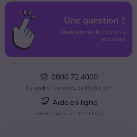
Une question ?
Nous sommes là pour vous
répondre !
0800 72 4000
icon
Du lundi au vendredi, de 8h30 à 18h
icon
Aide en ligne
Service après-vente et FAQ