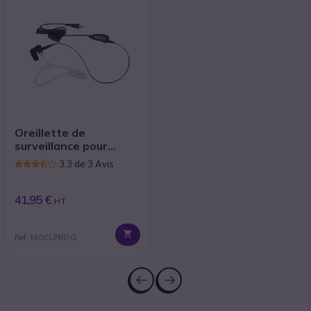
Oreillette de
surveillance pour
Motorola CLP446
3.3 de 3 Avis
41,95 €
HT
Ref: MOCLPBDG