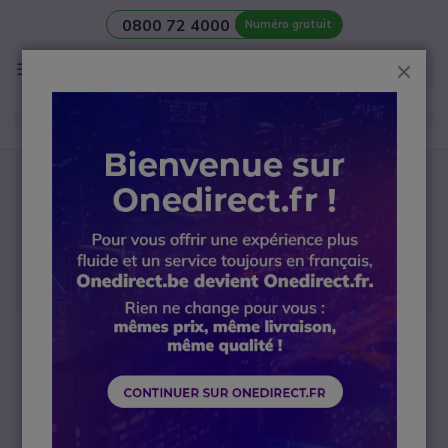
0800 72 4000
Numéro gratuit
Aller au contenu
Affichage
Ferm
navigation
Besoin d’une
salle de réunion
? Contactez notre
Service
avant-vente Visio
Accueil
Talkies Walkies
Accessoires
Oreillettes talkies walkies
Kit contour d'oreille Motorola CLP
Passer à la fin de la galerie d’images