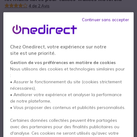
4 de 2 Avis
19,95 €
HT
23,94 €
TTC
Continuer sans accepter
Qté
AJOUTER AU PANIER
Chez Onedirect, votre expérience sur notre
DEVIS EN 4 HEURES
site est une priorité.
Gestion de vos préférences en matière de cookies
Épuisé
Nous utilisons des cookies et technologies similaires pour
:
Payez en 4 sans frais (
5,99 €
)
Afficher plus
• Assurer le fonctionnement du site (cookies strictement
nécessaires),
• Améliorer votre expérience et analyser la performance
de notre plateforme,
• Vous proposer des contenus et publicités personnalisés.
Certaines données collectées peuvent être partagées
Points Forts
avec des partenaires pour des finalités publicitaires ou
Oreillette avec contour d'oreille
d'analyse. Ces cookies ne seront utilisés qu'avec votre