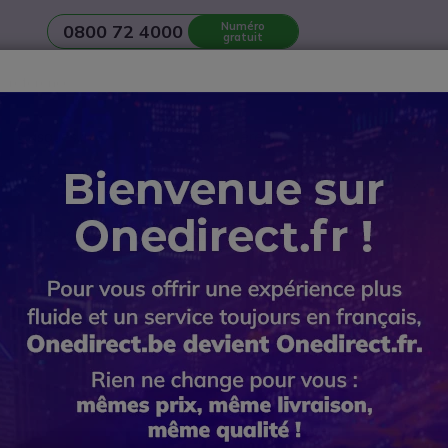
Numéro
0800 72 4000
gratuit
Casques
Réunion et Visioconférence
Ecrans et Affichage
n d’une
salle de réunion
? Contactez notre
Service avant-vente
Décroché pour casque sans fil
Jabra EHS CISCO 78-79-880
Jabra EHS
Réf. produit: GNCIS78 // Réf. fournis
Décroché électronique po
5 de 1 Avis
ÉCONOMISEZ 4,00 €
62,65 €