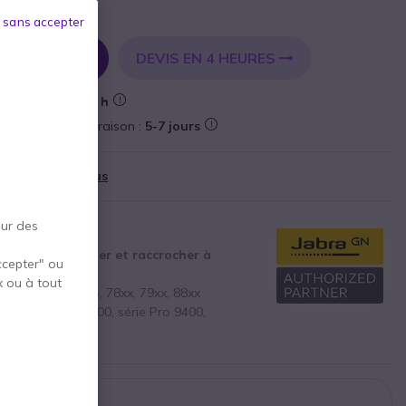
 sans accepter
DEVIS EN 4 HEURES
R AU PANIER
Livraison :
24/48 h
forme
Livraison :
5-7 jours
69 €
)
Afficher plus
our des
HS pour décrocher et raccrocher à
ccepter" ou
 IP Cisco
x ou à tout
s IP Cisco : 6945, 78xx, 79xx, 88xx
bra : série Pro 900, série Pro 9400,