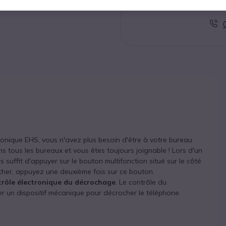
Conta
tronique EHS,
vous n'avez plus besoin d'être à votre bureau
s tous les bureaux et vous êtes toujours joignable ! Lors d'un
 suffit d'appuyer sur le bouton multifonction situé sur le côté
cher, appuyez une deuxième fois sur ce bouton.
trôle électronique du décrochage
. Le
contrôle du
ser un dispositif mécanique pour décrocher le téléphone.