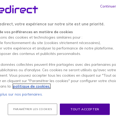
58,95 €
HT
-
70,74 €
TTC
Continuer
Qté
AJOUTE
direct, votre expérience sur notre site est une priorité.
3 produits
en stock
de vos préférences en matière de cookies
25 produits en stock plate
sons des cookies et technologies similaires pour :
 le fonctionnement du site (cookies strictement nécessaires),
er votre expérience et analyser la performance de notre plateforme,
Payez en 4 sans frais (
17,
oposer des contenus et publicités personnalisés.
 données collectées peuvent être partagées avec des partenaires p
Points Forts
publicitaires ou d'analyse. Ces cookies ne seront utilisés qu'avec votre
Câble électronique Jabra E
ent. Vous pouvez accepter tous les cookies en cliquant sur "Tout a
distance de votre téléphone
er en cliquant sur "Paramétrer les cookies" pour configurer votre choi
Compatible avec les téléphone
ans la
politique de cookies.
Fonctionne avec les casque Ja
 plus sur nos partenaires.
Jabra Motion
Afficher plus
TOUT ACCEPTER
PARAMÉTRER LES COOKIES