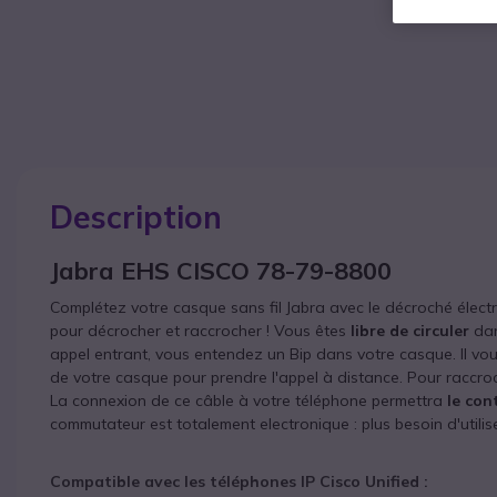
Description
Jabra EHS CISCO 78-79-8800
Complétez votre casque sans fil Jabra avec le décroché élec
pour décrocher et raccrocher !
Vous êtes
libre de circuler
dan
appel entrant, vous entendez un Bip dans votre casque. Il vous
de votre casque pour prendre l'appel à distance. Pour raccro
La connexion de ce câble à votre téléphone permettra
le con
commutateur est totalement electronique : plus besoin d'utili
Compatible avec les téléphones IP Cisco Unified :