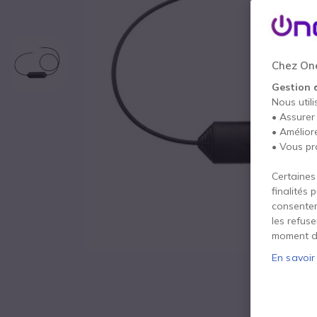
Chez One
Gestion 
Nous utili
• Assurer
• Amélior
• Vous pr
Certaines
finalités 
consentem
les refus
moment d
En savoir
Passer au début de la Galerie d’images