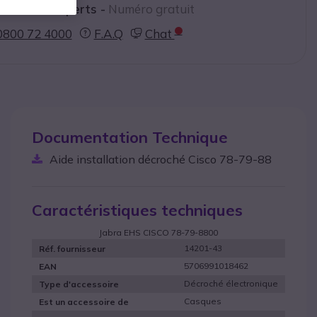
ctez nos experts -
Numéro gratuit
0800 72 4000
F.A.Q
Chat
Documentation Technique
Aide installation décroché Cisco 78-79-88
Caractéristiques techniques
Jabra EHS CISCO 78-79-8800
14201-43
Réf. fournisseur
5706991018462
EAN
Décroché électronique
Type d'accessoire
Casques
Est un accessoire de