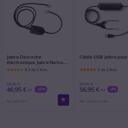
Jabra Décroché
Câble USB Jabra pour
électronique Jabra Netcom
pour Cisco | Accessoires
4.3 de 3 Avis
5 de 3 Avis
62,65 €
62,65 €
46,95 €
56,95 €
-25%
-9%
HT
HT
Ref: GNCISCO
Ref: GNCISCOUSB