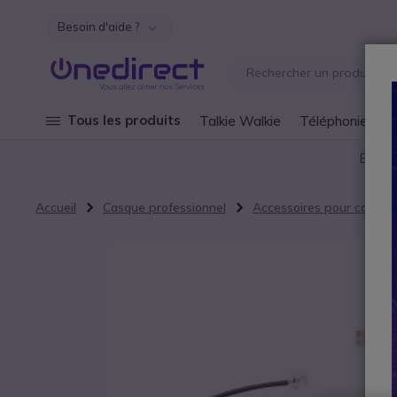
Besoin d'aide ?
Aller au contenu
Tous les produits
Talkie Walkie
Téléphonie fixe
Besoi
Accueil
Casque professionnel
Accessoires pour casque
Passer à la fin de la galerie d’images