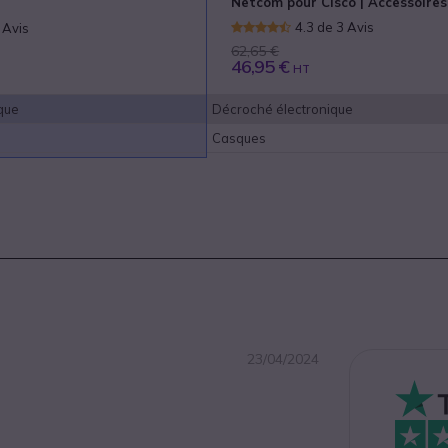
Netcom pour Cisco | Accessoires
4.3 de 3 Avis
 Avis
62,65 €
46,95 €
HT
que
Décroché électronique
Casques
23/04/2024