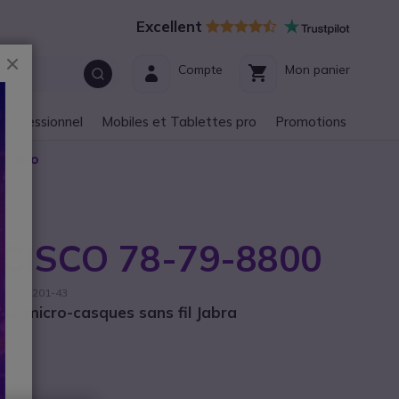
Excellent
Fermer
Compte
Mon panier
 professionnel
Mobiles et Tablettes pro
Promotions
 Visio
0
 CISCO 78-79-8800
seur: 14201-43
ur micro-casques sans fil Jabra