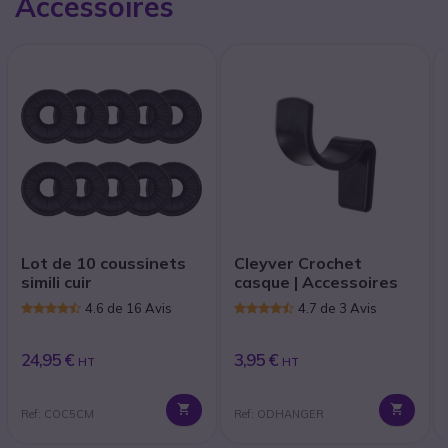
Accessoires
Lot de 10 coussinets
Cleyver Crochet
simili cuir
casque | Accessoires
4.6 de 16 Avis
4.7 de 3 Avis
24,95 €
3,95 €
HT
HT
Ref: COC5CM
Ref: ODHANGER