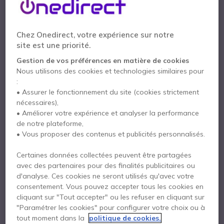
Cleyver NW65UC + base de charge
Chez Onedirect, votre expérience sur notre
Casque sans fil Bluetooth multipoint
avec sa base
site est une priorité.
de charge
Gestion de vos préférences en matière de cookies
Le casque professionnel NW65UC de la gamme
Nous utilisons des cookies et technologies similaires pour
Nomad permet de bien
vous
isoler des nuisances
:
sonores
de votre environnement professionnel. Pour
• Assurer le fonctionnement du site (cookies strictement
69% des travailleurs, le bruit des environnements de
nécessaires),
bureaux ouverts a un impact négatif sur la
• Améliorer votre expérience et analyser la performance
productivité. Avec ce casque, vous êtes plus concentré
de notre plateforme,
quand vous en avez besoin,
donc plus productif
!
• Vous proposer des contenus et publicités personnalisés.
Cette version est
optimisée pour Microsoft Skype
for Business
et grâce à ses fonctions pré-
Certaines données collectées peuvent être partagées
paramétrées, il est compatible avec tous les
avec des partenaires pour des finalités publicitaires ou
softphones du marché.
d'analyse. Ces cookies ne seront utilisés qu'avec votre
consentement. Vous pouvez accepter tous les cookies en
cliquant sur "Tout accepter" ou les refuser en cliquant sur
"Paramétrer les cookies" pour configurer votre choix ou à
tout moment dans la
politique de cookies.