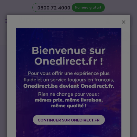
0800 72 4000
Numéro gratuit
Aller au contenu
Affichage
Ferm
navigation
Besoin d’une
salle de réunion
? Contactez notre
Service
avant-vente Visio
Accueil
Casque professionnel
Cleyver NW65UC + base de charge
Passer à la fin de la galerie d’images