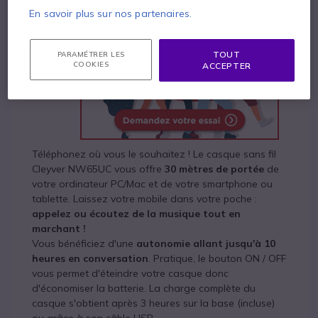
En savoir plus sur nos partenaires.
TOUT
PARAMÉTRER LES
COOKIES
ACCEPTER
Téléphonez où vous le souhaitez ! Le casque sans fil
Cleyver NW65UC vous offre
30 mètres de portée
de
votre ordinateur PC/Mac et de votre smartphone ou
tablette. Laissez votre mobile dans votre poche :
appelez ou écoutez de la musique tout en
marchant !
Vous bénéficiez d'une
autonomie allant jusqu'à 10
heures en conversation
. Pratique, le bouton ON / OFF
vous permet d'éteindre votre casque donc
d'économiser la batterie. La charge complète du
casque s'obtient après 3 heures sur la base (incluse)