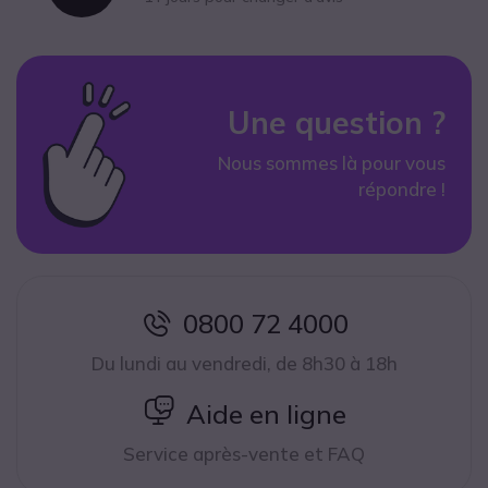
Une question ?
Nous sommes là pour vous
répondre !
0800 72 4000
icon
Du lundi au vendredi, de 8h30 à 18h
icon
Aide en ligne
Service après-vente et FAQ