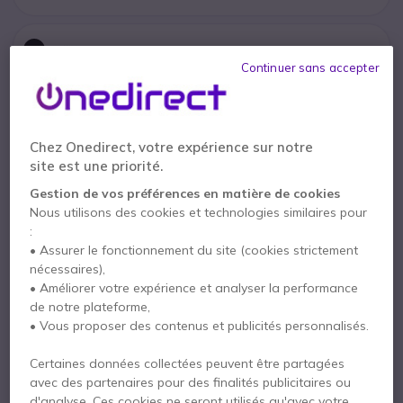
x1
BARCO ClickShare CX-20 GEN2
Continuer sans accepter
1629,55 €
Chez Onedirect, votre expérience sur notre
site est une priorité.
1 an de garantie
constructeur
Gestion de vos préférences en matière de cookies
Payez en 4 sans frais (
605,25 €
)
Afficher plus
Nous utilisons des cookies et technologies similaires pour
:
• Assurer le fonctionnement du site (cookies strictement
nécessaires),
• Améliorer votre expérience et analyser la performance
de notre plateforme,
• Vous proposer des contenus et publicités personnalisés.
Points Forts
Certaines données collectées peuvent être partagées
Ensemble visio pour
petites salles
avec des partenaires pour des finalités publicitaires ou
Caméra
PTZ 4K
avec
champ de vision à 120°
d'analyse. Ces cookies ne seront utilisés qu'avec votre