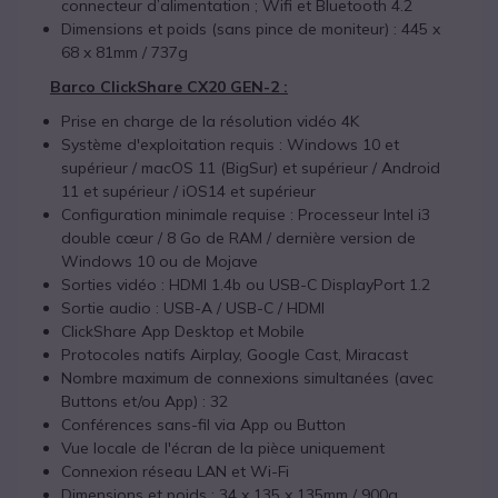
connecteur d’alimentation ; Wifi et Bluetooth 4.2
Dimensions et poids (sans pince de moniteur) : 445 x
68 x 81mm / 737g
Barco ClickShare CX20 GEN-2 :
Prise en charge de la résolution vidéo 4K
Système d'exploitation requis : Windows 10 et
supérieur / macOS 11 (BigSur) et supérieur / Android
11 et supérieur / iOS14 et supérieur
Configuration minimale requise : Processeur Intel i3
double cœur / 8 Go de RAM / dernière version de
Windows 10 ou de Mojave
Sorties vidéo : HDMI 1.4b ou USB-C DisplayPort 1.2
Sortie audio : USB-A / USB-C / HDMI
ClickShare App Desktop et Mobile
Protocoles natifs Airplay, Google Cast, Miracast
Nombre maximum de connexions simultanées (avec
Buttons et/ou App) : 32
Conférences sans-fil via App ou Button
Vue locale de l'écran de la pièce uniquement
Connexion réseau LAN et Wi-Fi
Dimensions et poids : 34 x 135 x 135mm / 900g