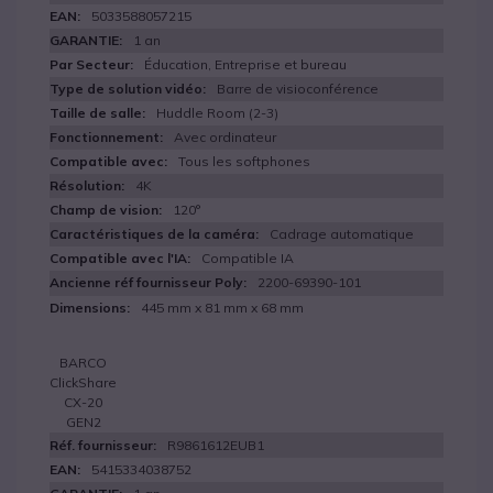
5033588057215
1 an
Éducation, Entreprise et bureau
Barre de visioconférence
Huddle Room (2-3)
Avec ordinateur
Tous les softphones
4K
120°
Cadrage automatique
Compatible IA
2200-69390-101
445 mm x 81 mm x 68 mm
BARCO
ClickShare
CX-20
GEN2
R9861612EUB1
5415334038752