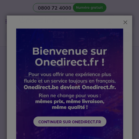
0800 72 4000
Numéro gratuit
Aller au contenu
Affichage
Ferm
navigation
Besoin d’une
salle de réunion
? Contactez notre
Service
avant-vente Visio
Accueil
Salle de réunion et visioconférence
Visioconférence
Barco CX20 Gen2 + Poly Studio R30
Passer à la fin de la galerie d’images