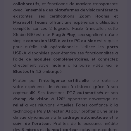
collaboratifs
, et fonctionne de manière transparente
avec
l’ensemble des plateformes de visioconférence
existantes, ses certifications
Zoom Rooms
et
Microsoft Teams
offrant une expérience d’utilisation
complète sur ces 2 logiciels. Facile à installer, cette
Studio R30 est dite
Plug & Play
, ceci signifiant
qu’une
simple
connexion USB à votre PC ou Mac
est requise
pour qu'elle soit
opérationnelle. Utilisez les
ports
USB-A
disponibles pour étendre ses fonctionnalités à
l’aide de
modules complémentaires
, et connectez
directement votre
mobile
à la barre vidéo via le
Bluetooth 4.2
embarqué.
Pilotée par
l’intelligence artificielle
, elle optimise
votre expérience de réunion à distance grâce à son
capteur
4K
. Ses fonctions
PTZ automatisés
et son
champ de vision à 120°
apportent davantage de
relief
à vos réunions virtuelles.
Faites confiance à la
technologie
Poly Director AI
pour profiter d'une prise
de vue dynamique via le
cadrage automatique
et le
suivi de l’orateur.
Profitez de la puissance inédite
des
3 micros
et du
haut-parleur
inclus pour capturer