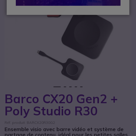
1
2
3
4
5
Barco CX20 Gen2 +
Passer au début de la Galerie d’images
Poly Studio R30
Réf. produit: BARCX20R30G2
Ensemble visio avec barre vidéo et système de
partage de contenu, idéal pour les petites salles.