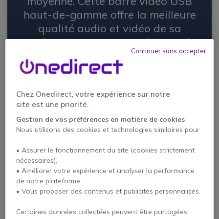
moyenne. Cette barre vidéo USB
haut-de-gamme offre la meilleure
qualité audio et vidéo de sa
catégorie, pour une expérience de
Continuer sans accepter
réunion identique pour l’ensemble
des participants présents et
distants.
Chez Onedirect, votre expérience sur notre
site est une priorité.
Gestion de vos préférences en matière de cookies
Nous utilisons des cookies et technologies similaires pour
:
• Assurer le fonctionnement du site (cookies strictement
nécessaires),
• Améliorer votre expérience et analyser la performance
de notre plateforme,
• Vous proposer des contenus et publicités personnalisés.
Un son
Une
Certaines données collectées peuvent être partagées
puissant
expérience