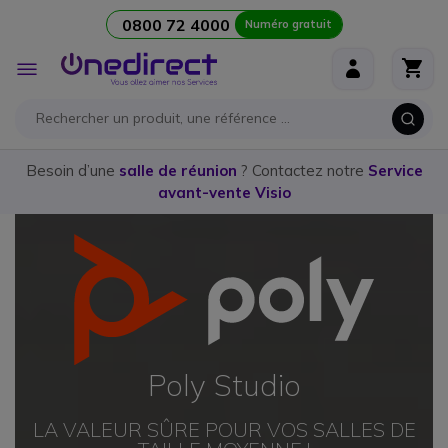
0800 72 4000
Numéro gratuit
Aller au contenu
Affichage
navigation
Besoin d’une
salle de réunion
? Contactez notre
Service
avant-vente Visio
Poly Studio
LA VALEUR SÛRE POUR VOS SALLES DE