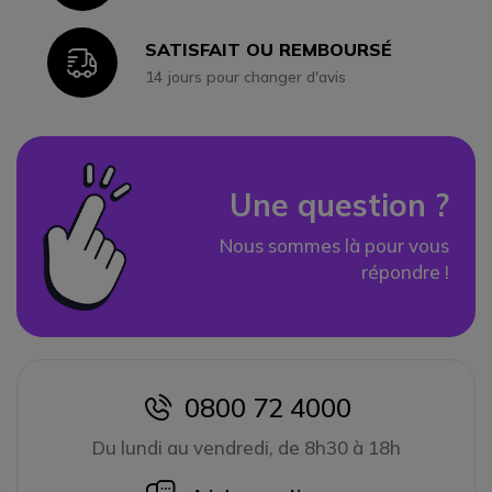
SATISFAIT OU REMBOURSÉ
Icon
14 jours pour changer d'avis
Une question ?
Nous sommes là pour vous
répondre !
0800 72 4000
icon
Du lundi au vendredi, de 8h30 à 18h