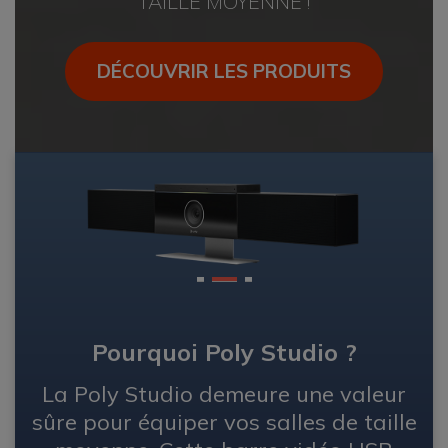
TAILLE MOYENNE !
DÉCOUVRIR LES PRODUITS
1
2
3
Pourquoi Poly Studio ?
La Poly Studio demeure une valeur
sûre pour équiper vos salles de taille