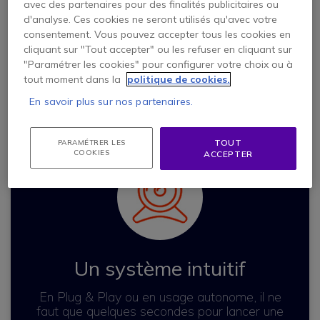
avec des partenaires pour des finalités publicitaires ou
vidéo égale
d'analyse. Ces cookies ne seront utilisés qu'avec votre
Pour que tout le
consentement. Vous pouvez accepter tous les cookies en
monde puisse
cliquant sur "Tout accepter" ou les refuser en cliquant sur
entendre et être
Grâce au
"Paramétrer les cookies" pour configurer votre choix ou à
entendu
cadrage et au
tout moment dans la
politique de cookies.
clairement
suivi
automatique
En savoir plus sur nos partenaires.
TOUT
PARAMÉTRER LES
COOKIES
ACCEPTER
Un système intuitif
En Plug & Play ou en usage autonome, il ne
faut que quelques secondes pour lancer une