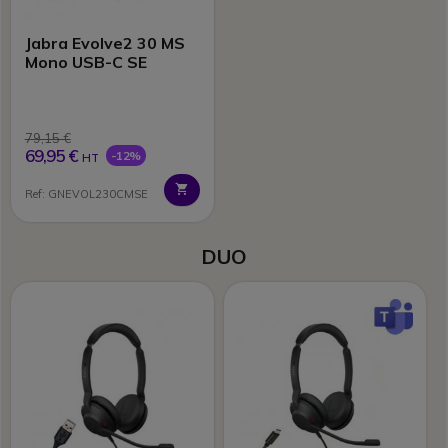
Jabra Evolve2 30 MS
Mono USB-C SE
79,15 €
69,95 €
-12%
HT
Ref: GNEVOL230CMSE
DUO