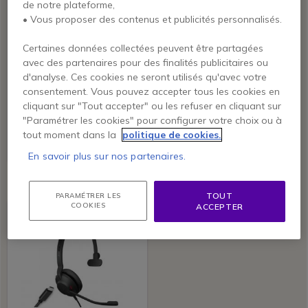
de notre plateforme,
• Vous proposer des contenus et publicités personnalisés.
Jabra Evolve2 30 UC
Jabra Evolve2 30 MS
Certaines données collectées peuvent être partagées
Mono USB-A SE
Mono USB-A SE
avec des partenaires pour des finalités publicitaires ou
d'analyse. Ces cookies ne seront utilisés qu'avec votre
consentement. Vous pouvez accepter tous les cookies en
cliquant sur "Tout accepter" ou les refuser en cliquant sur
78,00 €
86,90 €
"Paramétrer les cookies" pour configurer votre choix ou à
69,95 €
66,95 €
-10%
-23%
HT
HT
tout moment dans la
politique de cookies.
Ref: GNEVOL230ASE
Ref: GNEVOL230AMSE
En savoir plus sur nos partenaires.
TOUT
PARAMÉTRER LES
COOKIES
ACCEPTER