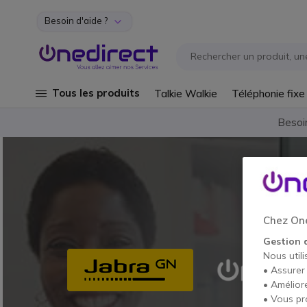
Besoin d'aide ?
Aller au contenu
Tous les produits
Talkie Walkie
Téléphonie fixe
Besoi
Chez One
Gestion 
Nous utili
• Assurer
• Amélior
• Vous pr