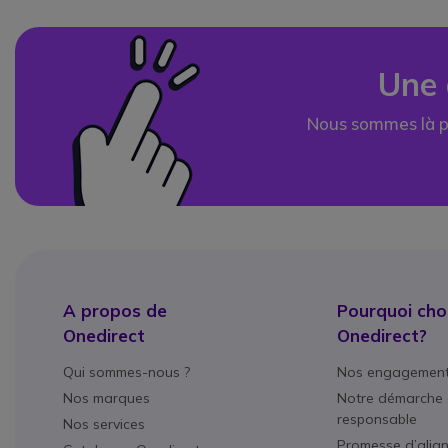
Une 
Nous sommes là p
A propos de
Pourquoi choi
Onedirect
Onedirect?
Qui sommes-nous ?
Nos engagemen
Nos marques
Notre démarche 
responsable
Nos services
Promesse d’alig