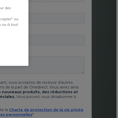
our des
ccepter" ou
x ou à tout