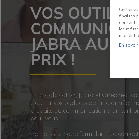
VOS OUTILS 
Certaines
finalités 
COMMUNICAT
consentem
les refus
moment d
JABRA AU ME
En savoir
PRIX !
En collaboration, Jabra et Onedirect vo
clôturer vos budgets de fin d’année. Pro
produits de communication à un tarif pr
pour vous !
Remplissez notre formulaire de contact,