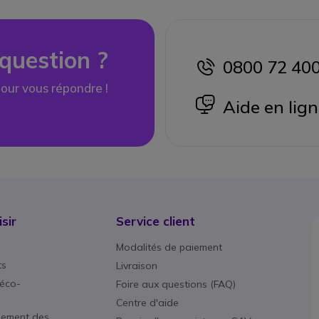
question ?
0800 72 40
icon
our vous répondre !
icon
Aide en lig
sir
Service client
Modalités de paiement
ts
Livraison
éco-
Foire aux questions (FAQ)
Centre d'aide
nement des