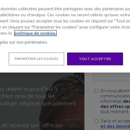
DE
 données collectées peuvent être partagées avec des partenaires p
publicitaires ou d'analyse. Ces cookies ne seront utilisés qu'avec votre
ION
ent. Vous pouvez accepter tous les cookies en cliquant sur "Tout a
er en cliquant sur "Paramétrer les cookies" pour configurer votre choi
ans la
politique de cookies.
ILLEUR
 plus sur nos partenaires.
TOUT ACCEPTER
PARAMÉTRER LES COOKIES
us aident aujourd’hui à
fitez ainsi de tous les
ivilégié, négocié spécialement
 et recevez une offre sur-