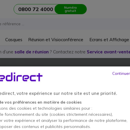
Numéro
0800 72 4000
gratuit
Casques
Réunion et Visioconférence
Ecrans et Affichage
n d’une
salle de réunion
? Contactez notre
Service avant-vente
Continuer
direct, votre expérience sur notre site est une priorité.
de vos préférences en matière de cookies
sons des cookies et technologies similaires pour :
 le fonctionnement du site (cookies strictement nécessaires),
er votre expérience et analyser la performance de notre plateforme,
oposer des contenus et publicités personnalisés.