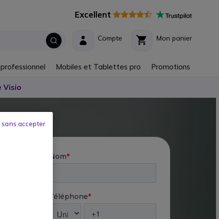
Excellent
Compte
Mon panier
 professionnel
Mobiles et Tablettes pro
Promotions
 Visio
 sans accepter