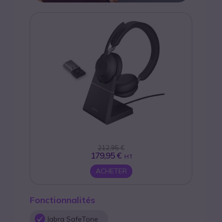
212,95 €
179,95 €
HT
ACHETER
Fonctionnalités
Jabra SafeTone