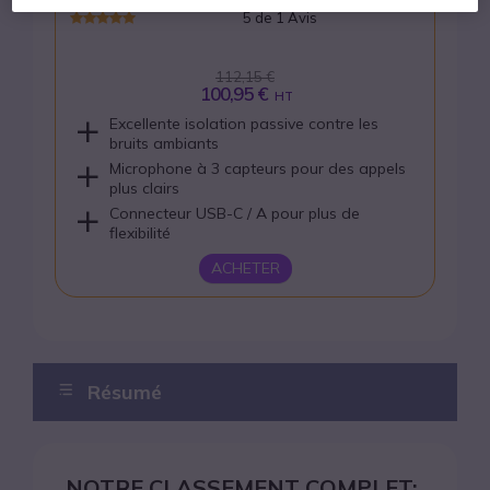
5 de 1 Avis
112,15 €
100,95 €
HT
Excellente isolation passive contre les
bruits ambiants
Microphone à 3 capteurs pour des appels
plus clairs
Connecteur USB-C / A pour plus de
flexibilité
ACHETER
Résumé
Notre podium
NOTRE CLASSEMENT COMPLET: