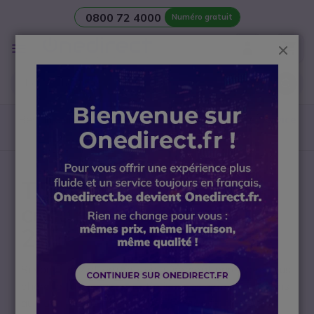
0800 72 4000
Numéro gratuit
Aller au contenu
Affichage
Ferm
navigation
Besoin d’une
salle de réunion
? Contactez notre
Service
avant-vente Visio
TOP 10 – Meilleurs
casques de bureau
2026
Si vous avez atterri ici, c’est sûrement parce que vous
cherchez un moyen d’optimiser vos communications
au travail ! En espace calme (
bureau fermé
) ou