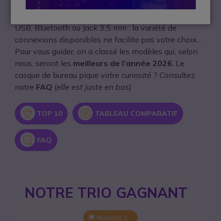
bruyant (
open-space
), choisir le bon modèle est un
atout essentiel pour une productivité sans faille.
USB, Bluetooth ou Jack 3,5 mm : la variété de
connexions disponibles ne facilite pas votre choix…
Pour vous guider, on a classé les modèles qui, selon
nous, seront les
meilleurs de l’année 2026
. Le
casque de bureau pique votre curiosité ? Consultez
notre
FAQ
(
elle est juste en bas
)
Icon
Icon
TOP 10
TABLEAU COMPARATIF
Icon
FAQ
NOTRE TRIO GAGNANT
Numéro 1