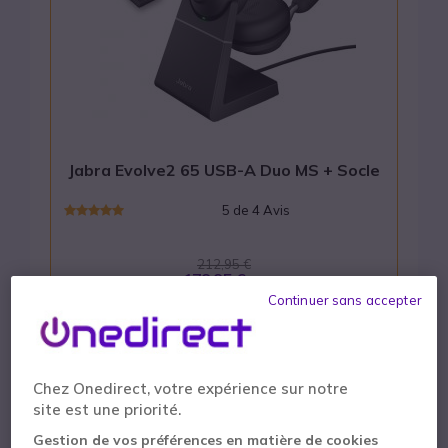
Jabra Evolve2 65 USB-A Duo MS + Socle
5 de 4 Avis
212,95 €
179,95 €
HT
Continuer sans accepter
Recharge rapide en 90 minutes
Batterie longue durée : autonomie max. de
37h
Chez Onedirect, votre expérience sur notre
Appairage sans-fil simplifiée
site est une priorité.
ACHETER
Gestion de vos préférences en matière de cookies