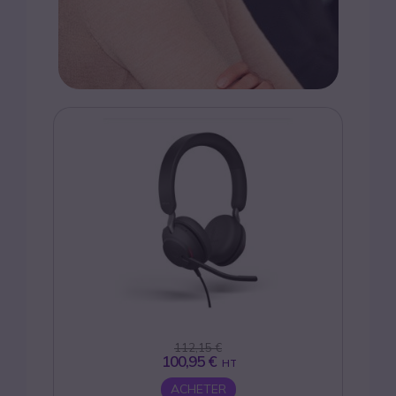
112,15 €
100,95 €
HT
ACHETER