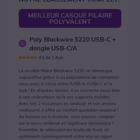
Top 10
Meilleur casque filaire polyvalent
MEILLEUR CASQUE FILAIRE
POLYVALENT
Meilleur confort pour journées chargées
Meilleur casque filaire optimisé pour Teams
Poly Blackwire 5220 USB-C +
1
Meilleur pour les petits budgets
dongle USB-C/A
Meilleur casque ANC pour les cadres
4.5 de 2 Avis
Meilleur casque robuste pour tâches
Le modèle filaire Blackwire 5220 se démarque
polyvalentes
aujourd'hui grâce à sa polyvalence de connexion :
Meilleure portée pour appels intensifs
vous avez le choix entre l'USB-A, l'USB-C et le
Jack ! En d'autres termes, il se connecte aussi bien
Meilleure immersion sonore au bureau
à vos ordinateurs qu'à vos supports mobiles.
Meilleur casque sans-fil abordable
Avec ses 2 écouteurs en similicuir et son arceau
rembourré, il offre un confort quotidien maximal !
Meilleur pour les environnements bruyants
Au bureau ou à domicile, vous pouvez compter
sur le micro antibruit et l'égaliseur dynamique !
Tableau comparatif
Ensemble, ils atténuent les bruits de fond, et
optimisent numériquement votre voix en appel