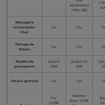
d’un
+ G
abonnement
pub
Office 365
Messagerie
instantanée /
Oui
Oui
O
Chat
Partage de
Oui
Oui
O
fichiers
Nombre de
Jusqu’à
Jusqu’à 10
Jus
participants
1000
000
2
Version gratuite
Oui
Oui
O
Business
Pro :
Bas
Basic : 4,20€
13,99€
4,