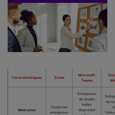
Microsoft
Goo
Caractéristiques
Zoom
Teams
Me
Entreprises
Entre
de toutes
du se
tailles
Toutes les
d
Idéal pour
disposant
entreprises
l’édu