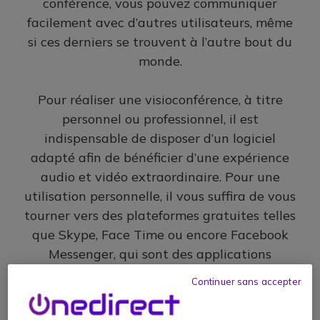
conférence, vous pouvez communiquer
facilement avec d’autres utilisateurs, même
si ces derniers se trouvent à l’autre bout du
monde.
Pour réaliser une visioconférence, à titre
personnel ou professionnel, il est
indispensable de disposer d’un logiciel
adapté afin de bénéficier d’une expérience
audio et vidéo extraordinaire. Pour une
utilisation personnelle, il vous suffira de vous
tourner vers des plateformes gratuites telles
que Skype, Face Time ou encore Facebook
Messenger, qui sont des applications
permettant une communication audio et
Continuer sans accepter
vidéo gratuite. Pour ce qui est du domaine
professionnel, le choix d’un logiciel de