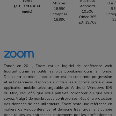
Tarifs
Business
Affaires :
Busin
(/utilisateur et
Standard :
18,99€
9,
/mois)
10,50€
Entreprise :
Enterp
Office 365
18,99€
2
E3 : 19,70€
Fondé en 2011, Zoom est un logiciel de conférence web
figurant parmi les outils les plus populaires dans le monde.
Depuis sa création, l’application est en constante progression
et est désormais disponible sur tous les supports grâce à une
application mobile, téléchargeable via Android, Windows, IOS
ou Mac, ceci afin que vous puissiez collaborer où que vous
soyez. Malgré de nombreuses controverses liées à la protection
des données de ses utilisateurs, Zoom reste une référence en
matière de visioconférence, et demeure très largement utilisée
dans toutes les entreprises, notamment par les professionnels