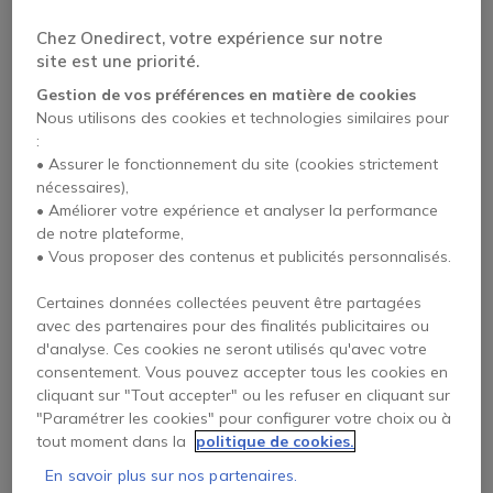
visioconférence doit être mûrement réfléchi.
Chez Onedirect, votre expérience sur notre
En effet, selon la fréquence d’utilisation de la
site est une priorité.
visioconférence faite par votre
Gestion de vos préférences en matière de cookies
établissement, certains logiciels seront plus
Nous utilisons des cookies et technologies similaires pour
adaptés à vos besoins que d’autres. Dans le
:
cadre d’une utilisation professionnelle, il est
• Assurer le fonctionnement du site (cookies strictement
nécessaires),
recommandé de se tourner vers des solutions
• Améliorer votre expérience et analyser la performance
complètes telles que Zoom, Microsoft Teams
de notre plateforme,
ou encore Google Meet.
• Vous proposer des contenus et publicités personnalisés.
Certaines données collectées peuvent être partagées
Ce guide a été conçu dans l’optique de vous
avec des partenaires pour des finalités publicitaires ou
aiguiller dans le choix de votre application
d'analyse. Ces cookies ne seront utilisés qu'avec votre
de visioconférence. Il ne s’agit pas de
consentement. Vous pouvez accepter tous les cookies en
cliquant sur "Tout accepter" ou les refuser en cliquant sur
désigner quels sont les meilleurs ou les pires
"Paramétrer les cookies" pour configurer votre choix ou à
logiciels existant sur le marché, mais plutôt
tout moment dans la
politique de cookies.
de détailler, au travers d’une analyse
En savoir plus sur nos partenaires.
complète, les composants, les avantages et