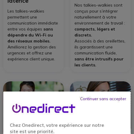
latence
Nos talkies-walkies sont
Les talkies-walkies
conçus pour s’intégrer
permettent une
naturellement à votre
communication immédiate
environnement de travail :
entre vos équipes
sans
compacts, légers et
dépendre du Wi-Fi ou
discrets.
des réseaux mobiles.
Associés à des oreillettes,
Améliorez la gestion des
ils garantissent une
urgences et offrez une
communication fluide,
expérience client unique.
sans être intrusifs pour
les clients.
Continuer sans accepter
Chez Onedirect, votre expérience sur notre
site est une priorité.