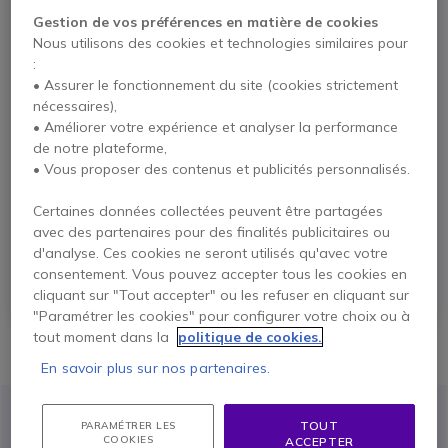
Gestion de vos préférences en matière de cookies
Nous utilisons des cookies et technologies similaires pour
Portée étendue
Solution
:
pour couvrir tout
économique et
• Assurer le fonctionnement du site (cookies strictement
votre
sans frais cachés
nécessaires),
établissement
• Améliorer votre expérience et analyser la performance
Contrairement aux
de notre plateforme,
Les talkies-walkies offrent
téléphones mobiles ou aux
• Vous proposer des contenus et publicités personnalisés.
une couverture allant
solutions basées sur Wi-
jusqu'à 10 km,
parfaits
Fi, les talkies-walkies
pour des hôtels ou des
offrent
une
Certaines données collectées peuvent être partagées
restaurants de grande
communication gratuite
avec des partenaires pour des finalités publicitaires ou
taille.
et sans coûts mensuels.
d'analyse. Ces cookies ne seront utilisés qu'avec votre
Vous
réalisez des
consentement. Vous pouvez accepter tous les cookies en
économies
sur vos
cliquant sur "Tout accepter" ou les refuser en cliquant sur
factures.
"Paramétrer les cookies" pour configurer votre choix ou à
tout moment dans la
politique de cookies.
En savoir plus sur nos partenaires.
NOS MEILLEURES VENTES
TOUT
PARAMÉTRER LES
COOKIES
ACCEPTER