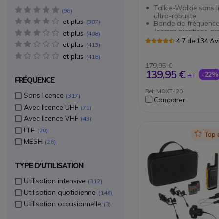
Talkie-Walkie sans l
5 star(s)
96
ultra-robuste
et plus
4 star(s)
387
Bande de fréquence
(communications gra
et plus
3 star(s)
408
Fonctionne sur 16 c
4.7 de 134 Av
et plus
2 star(s)
413
219 codes
Option Scan : détec
et plus
1 star(s)
418
automatique des c
179,95 €
utilisés
139,95 €
-22%
HT
Qualité audio HD : 
FRÉQUENCE
des bruits et échos
Ref: MOXT420
Technologie VOX : d
Sans licence
317
Comparer
automatique de la v
Avec licence UHF
71
Portée allant jusqu’
(selon l’environneme
Avec licence VHF
43
Batterie 2150mAh :
LTE
20
de 20 heures en
Icon
Top 
communication
MESH
26
Adapté aux situatio
extrêmes : conforme
normes militaires M
TYPE D'UTILISATION
C/D/E/F/G
Produit certifié IP55 
Utilisation intensive
312
protection contre le
Utilisation quotidienne
148
poussières et les for
d’eau
Utilisation occasionnelle
3