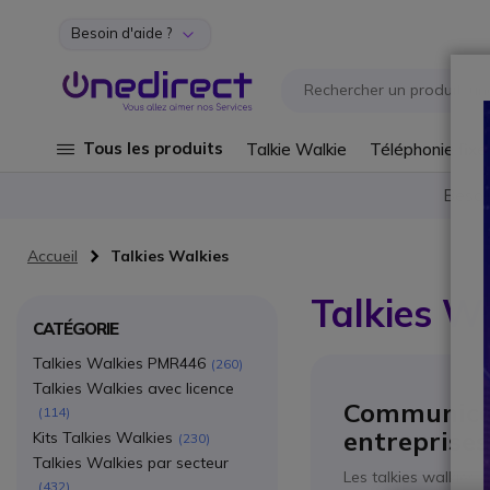
Besoin d'aide ?
Aller au contenu
Tous les produits
Talkie Walkie
Téléphonie fixe
Besoi
Accueil
Talkies Walkies
Talkies W
CATÉGORIE
Talkies Walkies PMR446
260
Talkies Walkies avec licence
Communicat
114
entreprises
Kits Talkies Walkies
230
Talkies Walkies par secteur
Les talkies walkies
432