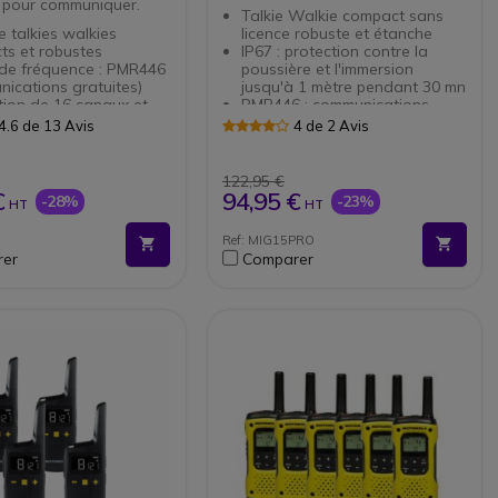
s pour communiquer.
Talkie Walkie compact sans
e talkies walkies
licence robuste et étanche
ts et robustes
IP67 : protection contre la
de fréquence : PMR446
poussière et l'immersion
ications gratuites)
jusqu'à 1 mètre pendant 30 mn
tion de 16 canaux et
PMR446 : communications
us-canaux
gratuites jusqu'à 10 km
4.6 de 13 Avis
4 de 2 Avis
D rétroéclairé: visibilité
Fonction Vox mains libres
rée
Jusqu'à 22h d'autonomie en
 audio HD: suppression
communication
122,95 €
ique des bruits
€
94,95 €
-28%
-23%
HT
HT
ins-libres disponible
n iVOX: détection
Ref: MIG15PRO
ique de la voix
er
Comparer
allant jusqu’à 8km
l’environnement)
e Li-Ion: autonomie
le de 24 heures
és IP54 : protégés contre
sière et les projections