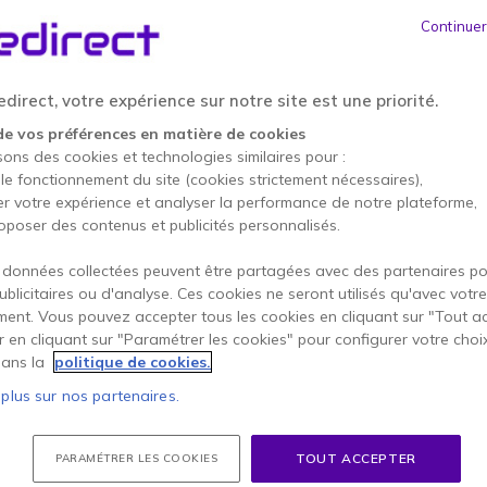
ier, dans un entrepôt, en production, dans la sécurité ou lors d’un
Continuer
issent une transmission claire et continue entre collaborateurs. Qu’il
(PMR446), avec licence (UHF/VHF) ou numériques, les talkies walkies 
portées et exigences de sécurité — et s’adaptent à tous les
direct, votre expérience sur notre site est une priorité.
de vos préférences en matière de cookies
sons des cookies et technologies similaires pour :
 le fonctionnement du site (cookies strictement nécessaires),
er votre expérience et analyser la performance de notre plateforme,
oposer des contenus et publicités personnalisés.
 données collectées peuvent être partagées avec des partenaires p
publicitaires ou d'analyse. Ces cookies ne seront utilisés qu'avec votre
ent. Vous pouvez accepter tous les cookies en cliquant sur "Tout a
er en cliquant sur "Paramétrer les cookies" pour configurer votre choi
ans la
politique de cookies.
 plus sur nos partenaires.
alkies
Talkies Walkies avec
Kits Talkies Walkies
46
licence
TOUT ACCEPTER
PARAMÉTRER LES COOKIES