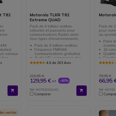
t T82
Motorola TLKR T82
Motorol
Extreme QUAD
es
Pack de 4 talkies walkies
Pack de 2 
une
robustes et puissants pour
pour comm
ienne
communications fluides dans
au quotidi
tous types d'environnements
Paire d
R446
Pack de 4 talkies-walkies
(commun
tuites)
Fréquence PMR446
16 can
ous-canaux
(communications gratuites)
Qualit
ction
Audio HD : suppression des
Fonctio
oix
bruits
automat
is
4.6 de 263 Avis
stants aux
Fonction iVOX : détection
Certifié
automatique de la voix
goutte
m (selon
16 canaux et 121 sous-canaux
Portée 
216,95 €
79,95 €
Certifiés IPX4 : résistants aux
l’envir
129,95 €
66,95 
-40%
HT
 usage
projections d’eau
Autono
Portée allant jusqu’à 10km
normal
Ref: MOT82EXQUAD
Ref: MOT82
us les
(selon l’environnement)
Compati
Comparer
Compar
Autonomie : jusqu’à 18h en
talkie
utilisation normale
Compatibles avec tous les
talkies PMR446
Livrés avec: Malette,
des ventes
chargeurs, oreillettes,