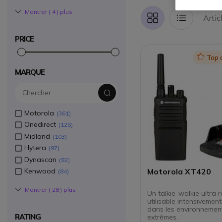
Montrer (
4
) plus
Artic
Grille
Liste
PRICE
Icon
Top 
MARQUE
Motorola
361
Onedirect
125
Midland
103
Hytera
97
Dynascan
92
Kenwood
Motorola XT420
84
Montrer (
28
) plus
Un talkie-walkie ultra 
utilisable intensiveme
dans les environnemen
RATING
extrêmes.