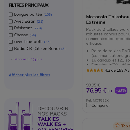
FILTRES PRINCIPAUX
Longue portée
103
Motorola Talkabou
Avec Écran
21
Extreme
Résistant
229
Pack de 2 talkies walki
robustes conçus pour 
Chasse
56
communication quotid
avec bluetooth
27
efficace.
Radio CB (Citizen Band)
3
Paire de talkies PM
(communications gra
Montrer (
1
) plus
16 canaux et 121 s
Fonction iVOX : déte
automatique de la v
4.2 de 159 Av
Certifiés IPX4 : rési
Afficher plus les filtres
projections d’eau
Portée : jusqu’à 10k
99,95 €
l’environnement)
76,95 €
-23%
HT
Autonomie : 18h en
normal
Ref: MOT82EX
Compatibles avec to
Comparer
talkies PMR446
DECOUVRIR
NOS PACKS
TALKIES
WALKIES +
Icon
Top 
ACCESSORIES