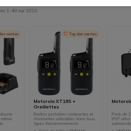
les 1-40 sur 1010
des ventes
Icon
Top des ventes
Motorola XT185 +
Motorol
Oreillettes
robuste
Radios portables compactes et
Pack de 2 
nt même
résistantes utilisables dans tous
IP67 ultra
ts
types d’environnements.
submersibl