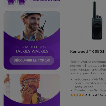
Circle
Circle
LES MEILLEURS
TALKIES WALKIES
Kenwood TK 3501
DÉCOUVRIR LE TOP 10!
Talkie-Walkie conform
normes militaires, parfa
communiquer gratuite
vos équipes distantes.
Circle
Circle
Fréquence PMR446 :
communications grat
sans licence
Portée jusqu'à 10km
16 canaux
4.3 de 47 Avi
Très hautes perfor
sonores même en mi
bruyant