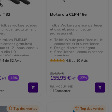
a T82
Motorola CLP446e
talkies walkies solides
Talkie Walkie sans licence, léger
uniquer gratuitement
et discret, pour un usage
en.
professionnel.
e talkies PMR446
Talkie Walkie pour l'accueil, le
ications gratuites)
commerce et la surveillance
aux et 121 sous-canaux
Design discret et élégant
é audio HD
Sans licence : communications
n iVOX : détection
gratuites
ique de la voix
Avec fonction mains-libres
4.4 de 62 Avis
4.8 de 10 Avis
s IPX2 : résistants aux
(Vox)
s d'eau
IP54 : résistant aux chocs, à la
: jusqu’à 10km (selon
poussière et aux vibrations
214,95 €
onnement)
Revêtement antimicrobien
€
155,95 €
-16%
-27%
HT
HT
mie : 18h en usage
Fonctionnement avec
assistance vocale et voyant
Ref: MOCLP446E
bles avec tous les
lumineux intelligent
er
Comparer
s PMR446
Icon
Top des ventes
Icon
Top des ventes