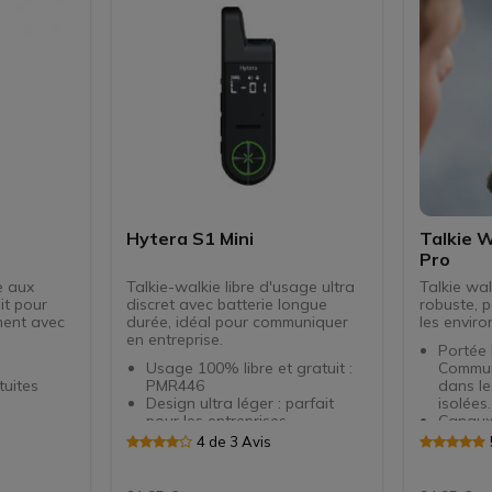
dragonnes et clips de ceinture
Hytera S1 Mini
Talkie W
Pro
e aux
Talkie-walkie libre d'usage ultra
Talkie wal
it pour
discret avec batterie longue
robuste, p
ment avec
durée, idéal pour communiquer
les envir
en entreprise.
Portée 
Usage 100% libre et gratuit :
Commun
uites
PMR446
dans le
Design ultra léger : parfait
isolées.
pour les entreprises
Canaux
Écran HD résistant à la saleté
Prérégl
s
4 de 3 Avis
mances
16 canaux et 1 zone
Accès 
lieu
Micro-casque adaptable aux 2
dédiées
oreilles
accrue 