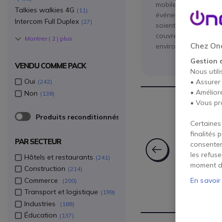
mobile. Sur un chant
Talkies walkies 4G
11
événement, ils garant
Intercom Full Duplex
27
soient sans licence 
couvrent toutes les 
Montrer (
2
) plus
Chez One
environnements.
Gestion 
VENDU COMME PACK
Nous utili
Oui
• Assurer
242
• Amélior
Non
138
• Vous pr
Produits reconditionnés
Certaines
finalités 
PAR SECTEUR
consentem
les refus
Hôtels et restaurants
241
moment d
Construction
214
Commerce
En savoir
200
Radios CB (Citizen
Accessoires
Talkies W
Transport et logistique
199
Band)
PMR4
Industries
188
Éducation
137