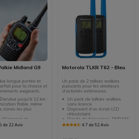
alkie Midland G9
Motorola TLKR T62 - Bleu
kie longue portée et
Un pack de 2 talkies walkies
arfait pour la chasse et
puissants pour les amateurs
onnements exigeants.
d’activités extérieures.
Étendue jusqu'à 12 km :
Un pack de talkies walkies
ication fiable, même
sans licence
s zones les plus
Disposent d’un écran LCD
rétroéclairé
 d’Urgence et
Bande de fréquence : PMR446
ages de Chasse :
(communications gratuites)
5 de 22 Avis
4.7 de 52 Avis
rapide aux fréquences
Fonctionnent sur 16 canaux et
 pour une sécurité
121 sous-canaux
en extérieur.
Qualité audio HD