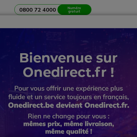
Numéro
0800 72 4000
gratuit
Casques
Réunion et Visioconférence
Ecrans et Affichage
n d’une
salle de réunion
? Contactez notre
Service avant-vente
alkies
ion radio professionnelle pour
 et équipes
 assurent une communication stable, immédiate et indépendante du r