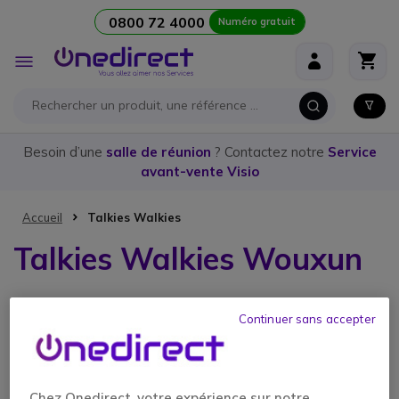
0800 72 4000
Numéro gratuit
Aller au contenu
Affichage
navigation
Besoin d’une
salle de réunion
? Contactez notre
Service
avant-vente Visio
Accueil
Talkies Walkies
Talkies Walkies Wouxun
Continuer sans accepter
1 article
Chez Onedirect, votre expérience sur notre