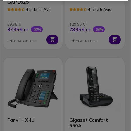
GXP1625
4.5 de 13 Avis
4.8 de 5 Avis
59,95 €
129,95 €
37,95 €
78,95 €
-37%
-39%
HT
HT
Ref: GRAGXP1625
Ref: YEALINKT33G
Fanvil - X4U
Gigaset Comfort
550A