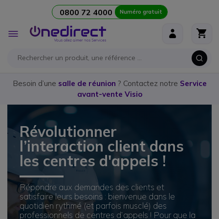
0800 72 4000
Numéro gratuit
Aller au contenu
Affichage
navigation
Besoin d’une
salle de réunion
? Contactez notre
Service
avant-vente Visio
Révolutionner
l’interaction client dans
les centres d'appels !
Répondre aux demandes des clients et
satisfaire leurs besoins : bienvenue dans le
quotidien rythmé (et parfois musclé) des
professionnels de centres d’appels ! Pour que la