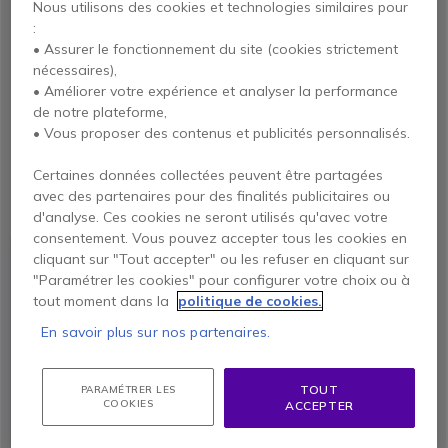
DECT de haute qualité est conçue pour répondre aux besoins
Nous utilisons des cookies et technologies similaires pour
uniques des centres d'appels. Grâce à des fonctionnalités telles
:
qu'un son clair, une utilisation simple et des options d'appel
• Assurer le fonctionnement du site (cookies strictement
avancées, vos employés peuvent communiquer sans effort
nécessaires),
avec les clients et répondre rapidement à leurs questions et
• Améliorer votre expérience et analyser la performance
besoins.
de notre plateforme,
• Vous proposer des contenus et publicités personnalisés.
ON VOUS RECOMMANDE
Certaines données collectées peuvent être partagées
avec des partenaires pour des finalités publicitaires ou
d'analyse. Ces cookies ne seront utilisés qu'avec votre
consentement. Vous pouvez accepter tous les cookies en
cliquant sur "Tout accepter" ou les refuser en cliquant sur
"Paramétrer les cookies" pour configurer votre choix ou à
tout moment dans la
politique de cookies.
En savoir plus sur nos partenaires.
TOUT
PARAMÉTRER LES
COOKIES
ACCEPTER
Grandstream
Yealink - T33G