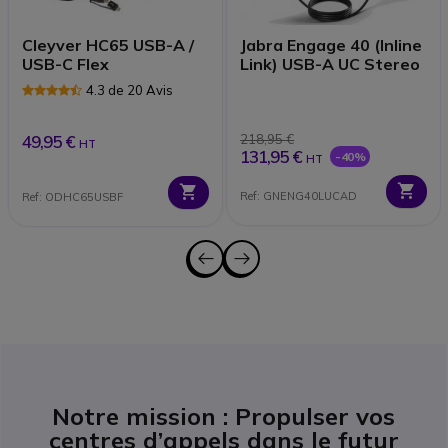
Cleyver HC65 USB-A /
Jabra Engage 40 (Inline
USB-C Flex
Link) USB-A UC Stereo
4.3 de 20 Avis
49,95 €
218,95 €
HT
131,95 €
-40%
HT
Ref: GNENG40LUCAD
Ref: ODHC65USBF
Notre mission : Propulser vos
centres d’appels dans le futur