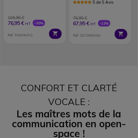
5 de 5 Avis
109,95 €
76,95 €
76,95 €
67,95 €
-30%
-12%
HT
HT
Ref: FANX4UV2
Ref: SICOM550A
CONFORT ET CLARTÉ
VOCALE :
Les maîtres mots de la
communication en open-
space !