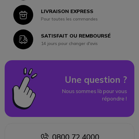
LIVRAISON EXPRESS
Icon
Pour toutes les commandes
SATISFAIT OU REMBOURSÉ
Icon
14 jours pour changer d'avis
Une question ?
Nous sommes là pour vous
répondre !
0800 72 4000
icon