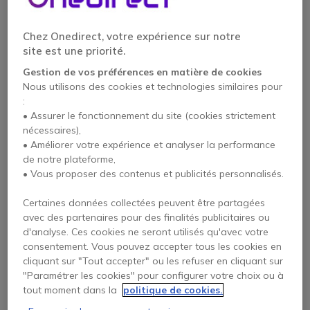
Chez Onedirect, votre expérience sur notre
site est une priorité.
Gestion de vos préférences en matière de cookies
Nous utilisons des cookies et technologies similaires pour
:
• Assurer le fonctionnement du site (cookies strictement
nécessaires),
KRAMER KR-6000
Kramer VIA GO -
• Améliorer votre expérience et analyser la performance
Interface
de notre plateforme,
collaborative de
• Vous proposer des contenus et publicités personnalisés.
présentation et de
vidéo conférence
Certaines données collectées peuvent être partagées
Voir les produits
Voir le produit
similaires
remplaçant
avec des partenaires pour des finalités publicitaires ou
d'analyse. Ces cookies ne seront utilisés qu'avec votre
consentement. Vous pouvez accepter tous les cookies en
cliquant sur "Tout accepter" ou les refuser en cliquant sur
"Paramétrer les cookies" pour configurer votre choix ou à
tout moment dans la
politique de cookies.