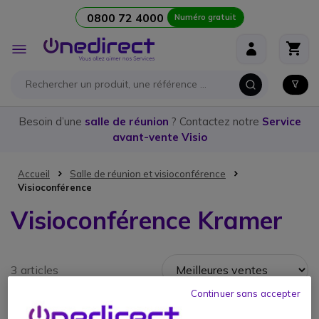
0800 72 4000
Numéro gratuit
Aller au contenu
Affichage
navigation
Besoin d’une
salle de réunion
? Contactez notre
Service
avant-vente Visio
Accueil
Salle de réunion et visioconférence
Visioconférence
Visioconférence Kramer
3 articles
Continuer sans accepter