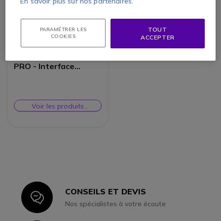
En savoir plus sur nos partenaires.
TOUT
PARAMÉTRER LES
COOKIES
ACCEPTER
Kramer VIA Connect
PRO - Interface
collaborative de
présentation
Voir les produits
similaires
CONSEILS ET DEVIS
Icon
Nos spécialistes à votre écoute