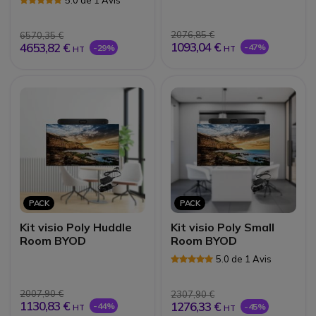
2076,85 €
6570,35 €
1093,04 €
4653,82 €
-47%
-29%
HT
HT
PACK
PACK
Kit visio Poly Huddle
Kit visio Poly Small
Room BYOD
Room BYOD
5.0 de 1 Avis
2007,90 €
2307,90 €
1130,83 €
1276,33 €
-44%
-45%
HT
HT