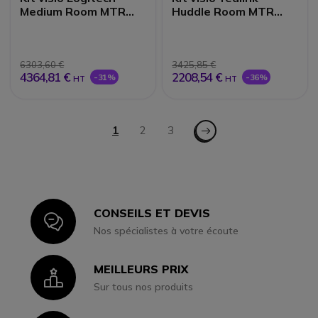
Medium Room MTR
Huddle Room MTR
Android
Android
6303,60 €
3425,85 €
4364,81 €
2208,54 €
-31%
-36%
HT
HT
Page
Page - Suiv.
Vous lisez actuellement la page
1
Page
2
Page
3
CONSEILS ET DEVIS
Icon
Nos spécialistes à votre écoute
MEILLEURS PRIX
Icon
Sur tous nos produits