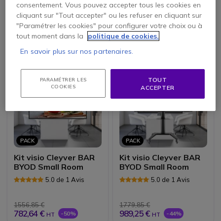
consentement. Vous pouvez accepter tous les cookies en
cliquant sur "Tout accepter" ou les refuser en cliquant sur
6823,60 €
7684,35 €
"Paramétrer les cookies" pour configurer votre choix ou à
3983,60 €
5255,22 €
-42%
-32%
HT
HT
tout moment dans la
politique de cookies.
En savoir plus sur nos partenaires.
TOUT
PARAMÉTRER LES
COOKIES
ACCEPTER
PACK
PACK
Kit visio Cleyver BAR
Kit visio Cleyver BAR
BYOD Small Room
BYOD Small Room
5.0 de 1 Avis
5.0 de 1 Avis
1556,85 €
1779,85 €
782,64 €
989,25 €
-50%
-44%
HT
HT