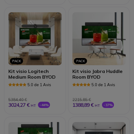
PACK
PACK
Kit visio Logitech
Kit visio Jabra Huddle
Medium Room BYOD
Room BYOD
5.0 de 1 Avis
5.0 de 1 Avis
5384,40 €
2215,85 €
3024,27 €
1388,89 €
-44%
-37%
HT
HT