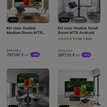
PACK
PACK
Kit visio Yealink
Kit visio Yealink Small
Medium Room MTR
Room MTR Android
Android
5.0 de 1 Avis
5806,85 €
4122,60 €
2973,87 €
2677,01 €
-49%
-35%
HT
HT