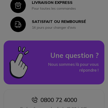
LIVRAISON EXPRESS
Icon
Pour toutes les commandes
SATISFAIT OU REMBOURSÉ
Icon
14 jours pour changer d'avis
Une question ?
Nous sommes là pour vous
répondre !
0800 72 4000
icon