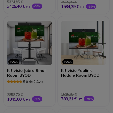
5324,85 €
2515,85 €
3409,40 €
1534,39 €
-36%
-39%
HT
HT
PACK
PACK
Kit visio Jabra Small
Kit visio Yealink
Room BYOD
Huddle Room BYOD
5.0 de 2 Avis
1525,85 €
2858,70 €
783,61 €
1849,60 €
-49%
-35%
HT
HT