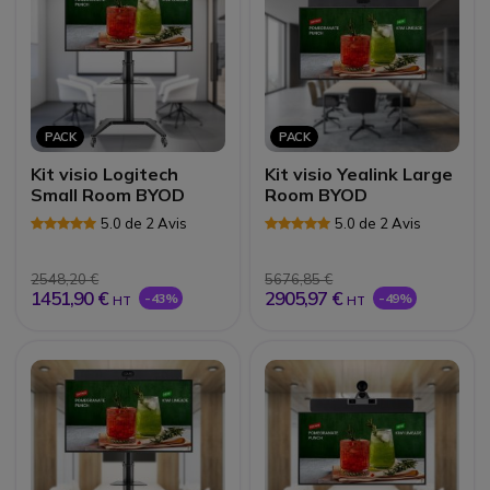
PACK
PACK
Kit visio Logitech
Kit visio Yealink Large
Small Room BYOD
Room BYOD
5.0 de 2 Avis
5.0 de 2 Avis
2548,20 €
5676,85 €
1451,90 €
2905,97 €
-43%
-49%
HT
HT