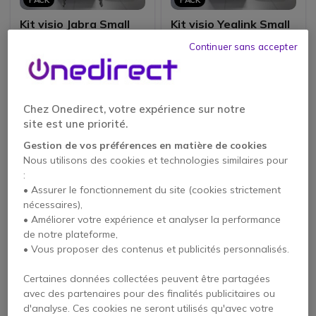
Kit visio Jabra Small
Kit visio Yealink Small
Room MTR Windows
Room MTR Windows
Continuer sans accepter
5.0 de 1 Avis
5.0 de 1 Avis
6213,90 €
6126,85 €
4353,17 €
3544,23 €
-30%
-42%
HT
HT
Chez Onedirect, votre expérience sur notre
site est une priorité.
Gestion de vos préférences en matière de cookies
Nous utilisons des cookies et technologies similaires pour
:
• Assurer le fonctionnement du site (cookies strictement
nécessaires),
• Améliorer votre expérience et analyser la performance
de notre plateforme,
• Vous proposer des contenus et publicités personnalisés.
PACK
PACK
Certaines données collectées peuvent être partagées
Kit visio Yealink
Kit visio Logitech
avec des partenaires pour des finalités publicitaires ou
Medium Room MTR
Medium Room MTR
d'analyse. Ces cookies ne seront utilisés qu'avec votre
Windows
Windows
5.0 de 1 Avis