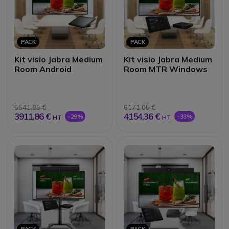
PACK
PACK
Kit visio Jabra Medium
Kit visio Jabra Medium
Room Android
Room MTR Windows
5541,85 €
6171,05 €
3911,86 €
4154,36 €
-29%
-33%
HT
HT
PACK
PACK