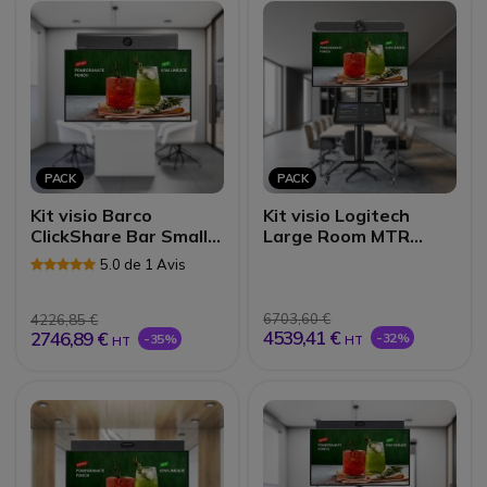
PACK
PACK
Kit visio Barco
Kit visio Logitech
ClickShare Bar Small
Large Room MTR
Room BYOD
Android
5.0 de 1 Avis
6703,60 €
4226,85 €
4539,41 €
2746,89 €
-32%
-35%
HT
HT