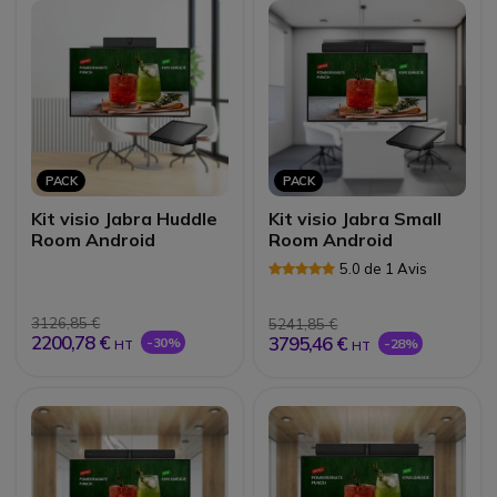
PACK
PACK
Kit visio Jabra Huddle
Kit visio Jabra Small
Room Android
Room Android
5.0 de 1 Avis
3126,85 €
5241,85 €
2200,78 €
3795,46 €
-30%
-28%
HT
HT