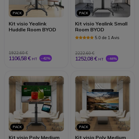
PACK
PACK
Kit visio Yealink
Kit visio Yealink Small
Huddle Room BYOD
Room BYOD
5.0 de 1 Avis
1922,60 €
2222,60 €
1106,58 €
1252,08 €
-42%
-44%
HT
HT
PACK
PACK
Kit visio Poly Medium
Kit visio Poly Medium