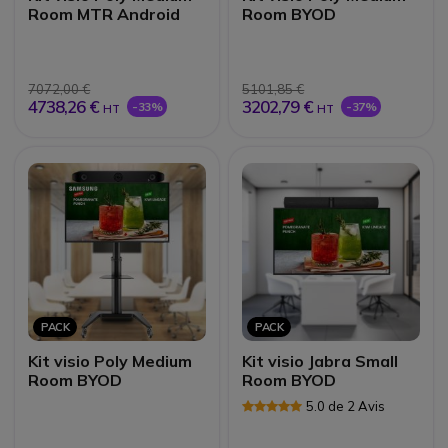
Room MTR Android
Room BYOD
7072,00 €
5101,85 €
4738,26 €
3202,79 €
-33%
-37%
HT
HT
PACK
PACK
Kit visio Poly Medium
Kit visio Jabra Small
Room BYOD
Room BYOD
5.0 de 2 Avis