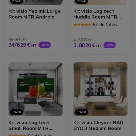
PACK
PACK
Kit visio Yealink Large
Kit visio Logitech
Room MTR Android
Huddle Room MTR
Windows
5.0 de 1 Avis
6554,80 €
4166,80 €
3476,29 €
3188,20 €
-47%
-23%
HT
HT
PACK
PACK
Kit visio Logitech
Kit visio Cleyver BAR
Small Room MTR
BYOD Medium Room
Windows
5.0 de 1 Avis