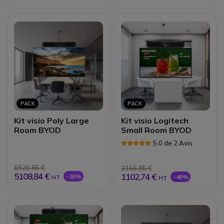
PACK
PACK
Kit visio Poly Large
Kit visio Logitech
Room BYOD
Small Room BYOD
5.0 de 2 Avis
6926,85 €
2166,85 €
5108,84 €
1102,74 €
-26%
-49%
HT
HT