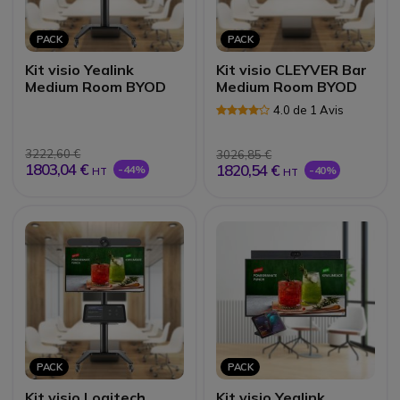
PACK
PACK
Kit visio Yealink
Kit visio CLEYVER Bar
Medium Room BYOD
Medium Room BYOD
4.0 de 1 Avis
3222,60 €
3026,85 €
1803,04 €
1820,54 €
-44%
-40%
HT
HT
PACK
PACK
Kit visio Logitech
Kit visio Yealink