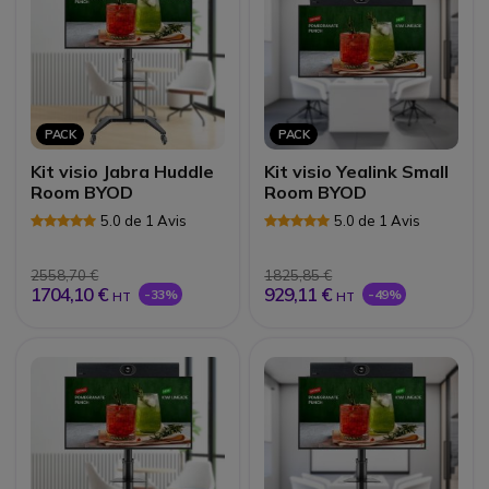
PACK
PACK
Kit visio Jabra Huddle
Kit visio Yealink Small
Room BYOD
Room BYOD
5.0 de 1 Avis
5.0 de 1 Avis
2558,70 €
1825,85 €
1704,10 €
929,11 €
-33%
-49%
HT
HT