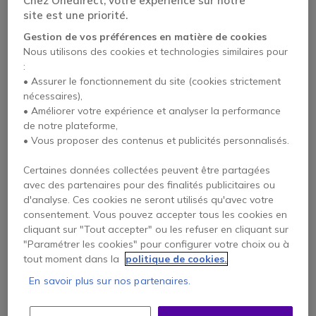
Chez Onedirect, votre expérience sur notre
site est une priorité.
Gestion de vos préférences en matière de cookies
Nous utilisons des cookies et technologies similaires pour
:
• Assurer le fonctionnement du site (cookies strictement
nécessaires),
• Améliorer votre expérience et analyser la performance
PACK
de notre plateforme,
J5 Create JVCU360
J5 Create JVCU360 +
• Vous proposer des contenus et publicités personnalisés.
Cleyver CC60BT
Certaines données collectées peuvent être partagées
4.5 de 3 Avis
4.4 de 5 Avis
avec des partenaires pour des finalités publicitaires ou
d'analyse. Ces cookies ne seront utilisés qu'avec votre
159,45 €
244,40 €
consentement. Vous pouvez accepter tous les cookies en
123,95 €
173,53 €
-22%
-29%
HT
HT
cliquant sur "Tout accepter" ou les refuser en cliquant sur
"Paramétrer les cookies" pour configurer votre choix ou à
tout moment dans la
politique de cookies.
En savoir plus sur nos partenaires.