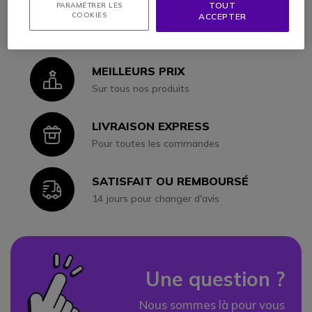
TOUT
PARAMÉTRER LES
CONSEILS ET DEVIS
COOKIES
ACCEPTER
Icon
Nos spécialistes à votre écoute
MEILLEURS PRIX
Icon
Sur tous nos produits
LIVRAISON EXPRESS
Icon
Pour toutes les commandes
SATISFAIT OU REMBOURSÉ
Icon
14 jours pour changer d'avis
Une question ?
Nous sommes là pour vous