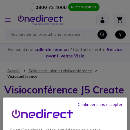
0800 72 4000
Numéro gratuit
Aller au contenu
Affichage
navigation
Besoin d’une
salle de réunion
? Contactez notre
Service
avant-vente Visio
Accueil
Salle de réunion et visioconférence
Visioconférence
Visioconférence J5 Create
Continuer sans accepter
2 articles