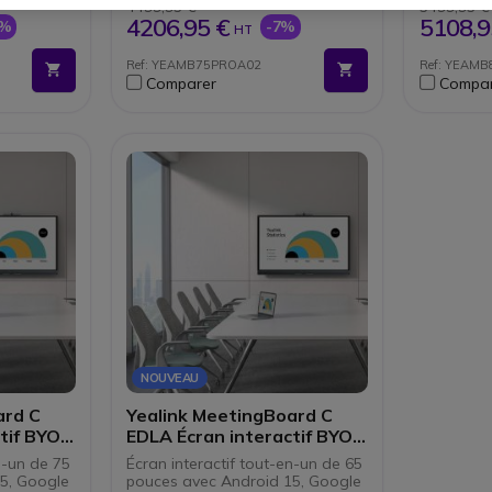
ique et
Microsoft Teams
Androi
4499,95 €
5499,95 €
Tableau blanc numérique et
Partage
4206,95 €
5108,9
0%
-7%
HT
droid 13 +
partage de fichiers
avec 
Double système d’exploitation :
Tableau
Ref: YEAMB75PROA02
Ref: YEAM
sans fil
Android 13 + slot OPS
annota
Comparer
Compar
Partage sans fil avec WPP
NOUVEAU
ard C
Yealink MeetingBoard C
ctif BYOM
EDLA Écran interactif BYOM
65''
n-un de 75
Écran interactif tout-en-un de 65
5, Google
pouces avec Android 15, Google