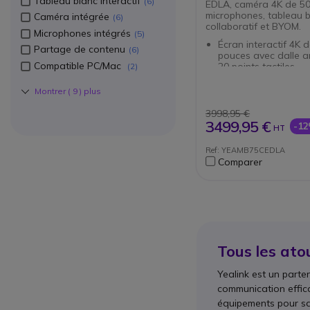
Tableau blanc interactif
6
EDLA, caméra 4K de 50
microphones, tableau 
Caméra intégrée
6
collaboratif et BYOM.
Microphones intégrés
5
Écran interactif 4K 
Partage de contenu
6
pouces avec dalle an
Compatible PC/Mac
20 points tactiles
2
Google EDLA avec A
: accès à Chrome, G
Montrer (
9
) plus
Meet et applications
compatibles
3998,95 €
Caméra 4K de 50 M
3499,95 €
-1
HT
cadrage automatique
l'orateur et fonction
Ref: YEAMB75CEDLA
Audio full-duplex av
Comparer
micros, portée de 8 
suppression du bruit
Tableau blanc collab
avec écriture à faibl
de 21 ms et exportat
code QR
BYOM via le VCH51 
option) pour des réu
Tous les ato
un seul câble
Yealink est un parte
communication effica
équipements pour sal