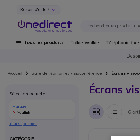
Besoin d'aide ?
Aller au contenu
Tous les produits
Talkie Walkie
Téléphonie fixe
Besoi
Accueil
Salle de réunion et visioconférence
Écrans visio
Écrans vis
Sélection actuelle
Marque
6 art
Yealink
Grille
Liste
Tout supprimer
CATÉGORIE