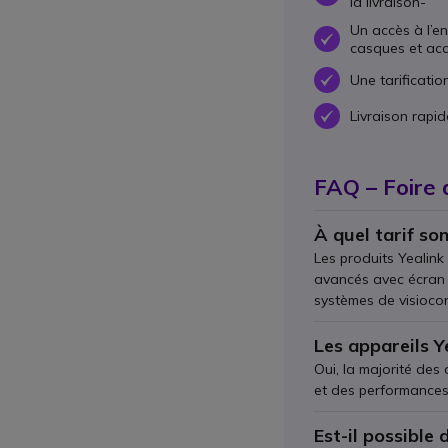
la livraison-
Un accès à l’e
OK
casques et acc
Une tarificati
OK
Livraison rapid
OK
FAQ – Foire 
À quel tarif son
Les produits Yealink
avancés avec écran t
systèmes de visiocon
Les appareils Y
Oui, la majorité des
et des performances
Est-il possible 