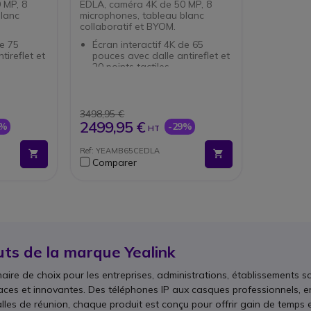
 MP, 8
EDLA, caméra 4K de 50 MP, 8
blanc
microphones, tableau blanc
collaboratif et BYOM.
de 75
Écran interactif 4K de 65
tireflet et
pouces avec dalle antireflet et
20 points tactiles
ndroid 15
Google EDLA avec Android 15
oogle
: accès à Chrome, Google
Meet et applications
compatibles
3498,95 €
P avec
Caméra 4K de 50 MP avec
2499,95 €
2%
-29%
HT
, suivi de
cadrage automatique, suivi de
s IA
l'orateur et fonctions IA
Ref: YEAMB65CEDLA
ec 8
Audio full-duplex avec 8
Comparer
m et
micros, portée de 8 m et
suppression du bruit
oratif
Tableau blanc collaboratif
e latence
avec écriture à faible latence
ion via
de 21 ms et exportation via
code QR
Pro (en
BYOM via le VCH51 Pro (en
nions via
option) pour des réunions
uts de la marque Yealink
avec un seul câble
naire de choix pour les entreprises, administrations, établissements s
ces et innovantes. Des téléphones IP aux casques professionnels, en
les de réunion, chaque produit est conçu pour offrir gain de temps e