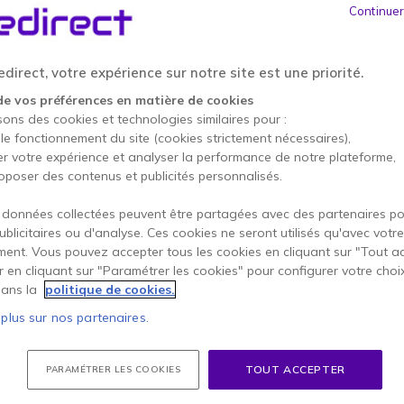
Continuer
direct, votre expérience sur notre site est une priorité.
de vos préférences en matière de cookies
sons des cookies et technologies similaires pour :
 le fonctionnement du site (cookies strictement nécessaires),
er votre expérience et analyser la performance de notre plateforme,
oposer des contenus et publicités personnalisés.
ard 65''
Yealink Meeting Board 75''
Yealink
 données collectées peuvent être partagées avec des partenaires p
Pro
86''
publicitaires ou d'analyse. Ces cookies ne seront utilisés qu'avec votre
avec dalle
Écran interactif 4K 75'' avec
Écran Tea
ent. Vous pouvez accepter tous les cookies en cliquant sur "Tout a
t prise en
Android 13 et compatibilité
puissant,
soft
native avec Teams, pour les
collaborat
er en cliquant sur "Paramétrer les cookies" pour configurer votre choi
environnements collaboratifs.
ans la
politique de cookies.
Écran t
K UHD
Écran tactile UHD 4K de 75"
Caméra 
 plus sur nos partenaires.
 avec
Caméra 4K avec intelligence
16 mic
artificielle
formati
hones
16 microphones intégrés en
Haut-pa
o intégrés
array
Support
TOUT ACCEPTER
PARAMÉTRER LES COOKIES
 Microsoft
Haut-parleurs stéréo intégrés
Rooms
Intégration native avec
Double 