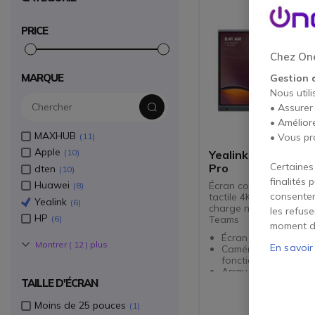
PRICE
Chez One
MARQUE
Gestion 
Nous utili
• Assurer
• Amélior
MAXHUB
11
• Vous pr
Apple
10
Yealink Meeting Bo
Certaines
Pro
dten
10
finalités 
Huawei
Écran collaboratif 65'' 
8
consentem
tactile 4K, Android 13 e
Yealink
6
charge native de Micro
les refus
HP
Teams
6
moment d
Écran tactile 65" 4
Montrer (
12
) plus
En savoir
Caméra 4K intégrée
fonctions IA
Array de 16 microp
TAILLE D'ÉCRAN
Haut-parleurs stéré
Compatibilité native
Moins de 25 pouces
Teams Rooms
1