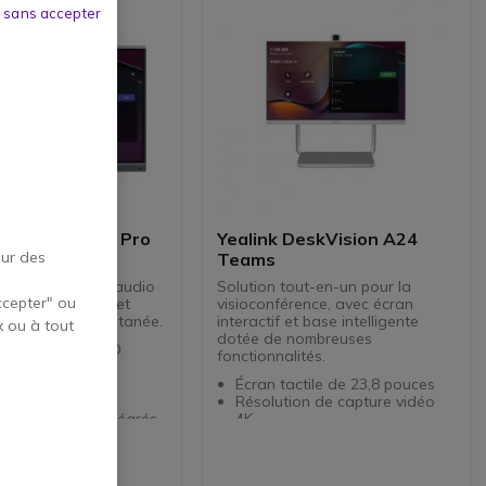
 sans accepter
 MeetingBoard Pro
Yealink DeskVision A24
our des
Teams
ms certifié avec audio
Solution tout-en-un pour la
ccepter" ou
 caméra intégrée et
visioconférence, avec écran
ion tactile instantanée.
interactif et base intelligente
x ou à tout
dotée de nombreuses
actile 86" 4K UHD
fonctionnalités.
IA 4K intégrée
rophones avec
Écran tactile de 23,8 pouces
on de faisceau
Résolution de capture vidéo
rleurs stéréo intégrés
4K
 natif Microsoft Teams
Résolution d'affichage Full HD
1080p
système d’exploitation :
Microphones et haut-parleurs