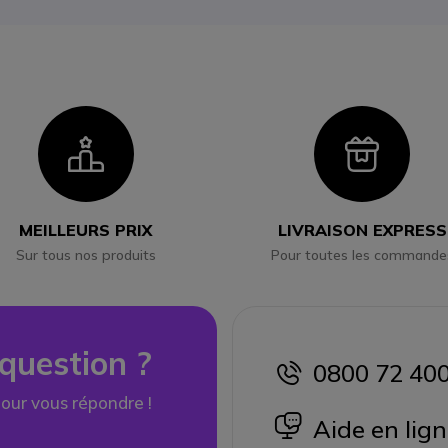
Icon
Ico
MEILLEURS PRIX
LIVRAISON EXPRESS
Sur tous nos produits
Pour toutes les commande
question ?
0800 72 40
icon
our vous répondre !
icon
Aide en lig