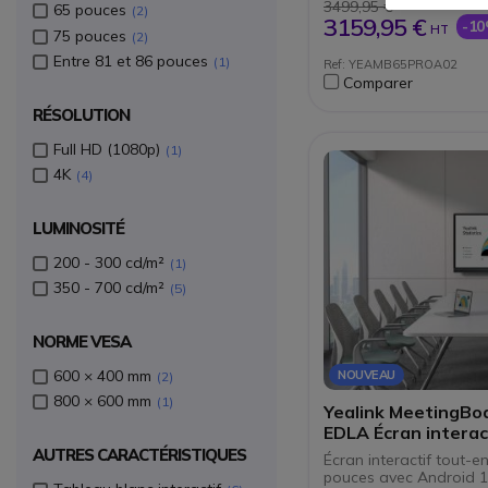
Tableau blanc numér
3499,95 €
65 pouces
2
partage de contenu
3159,95 €
-1
HT
75 pouces
Double système : An
2
emplacement OPS
Entre 81 et 86 pouces
1
Ref: YEAMB65PROA02
Partage de contenu 
Comparer
via WPP
RÉSOLUTION
Full HD (1080p)
1
4K
4
LUMINOSITÉ
200 - 300 cd/m²
1
350 - 700 cd/m²
5
NORME VESA
600 × 400 mm
NOUVEAU
2
800 × 600 mm
1
Yealink MeetingBo
EDLA Écran intera
75''
AUTRES CARACTÉRISTIQUES
Écran interactif tout-e
pouces avec Android 1