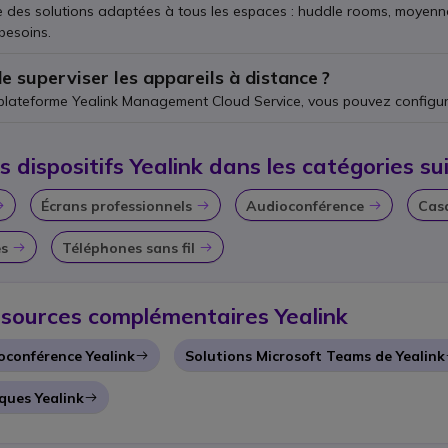
e des solutions adaptées à tous les espaces : huddle rooms, moyenne
besoins.
de superviser les appareils à distance ?
 plateforme Yealink Management Cloud Service, vous pouvez configur
 dispositifs Yealink dans les catégories su
Écrans professionnels
Audioconférence
Casq
Icon
Icon
Icon
es
Téléphones sans fil
Icon
Icon
sources complémentaires Yealink
ioconférence Yealink
Solutions Microsoft Teams de Yealink
Icon
ques Yealink
Icon