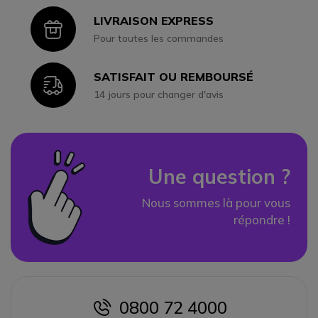
LIVRAISON EXPRESS
Icon
Pour toutes les commandes
SATISFAIT OU REMBOURSÉ
Icon
14 jours pour changer d'avis
Une question ?
Nous sommes là pour vous
répondre !
0800 72 4000
icon