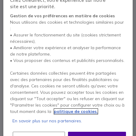
Chez Onedirect, votre expérience sur notre
site est une priorité.
Gestion de vos préférences en matière de cookies
Points Forts
Nous utilisons des cookies et technologies similaires pour
:
Écouteur contour d'oreille transparent
• Assurer le fonctionnement du site (cookies strictement
Micro cravate avec pince
nécessaires),
Fonctionne en PTT "Push to Talk"
• Améliorer votre expérience et analyser la performance
Compatible avec Motorola : T62/T72/XT185/T82/T82EX/T92/;
de notre plateforme,
T5022, T5422, T5622, T5022, XTR446, XTL446
Afficher plus
• Vous proposer des contenus et publicités personnalisés.
Compatible Cleyver Talk 54
Compatible avec Cobra : MT200, MT800, MT975
Certaines données collectées peuvent être partagées
avec des partenaires pour des finalités publicitaires ou
Contactez nos experts -
Numéro gratuit
d'analyse. Ces cookies ne seront utilisés qu'avec votre
0800 72 4000
F.A.Q
Chat
consentement. Vous pouvez accepter tous les cookies en
cliquant sur "Tout accepter" ou les refuser en cliquant sur
"Paramétrer les cookies" pour configurer votre choix ou à
tout moment dans la
politique de cookies.
En savoir plus sur nos partenaires.
Description