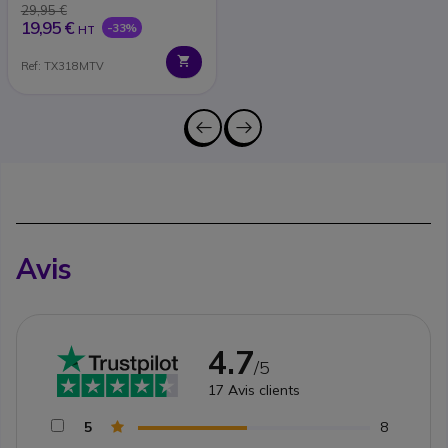
29,95 €
19,95 €
-33%
HT
Ref: TX318MTV
Avis
4.7
/5
17
Avis clients
5
8