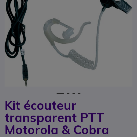
1
2
3
4
Kit écouteur
Passer au début de la Galerie d’images
transparent PTT
Motorola & Cobra