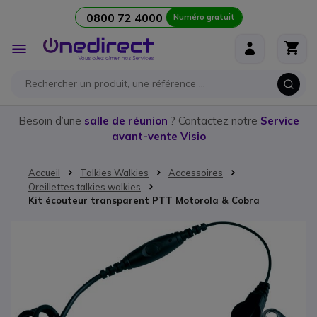
0800 72 4000
Numéro gratuit
Aller au contenu
Affichage
navigation
Besoin d’une
salle de réunion
? Contactez notre
Service
avant-vente Visio
Accueil
Talkies Walkies
Accessoires
Oreillettes talkies walkies
Kit écouteur transparent PTT Motorola & Cobra
Passer à la fin de la galerie d’images