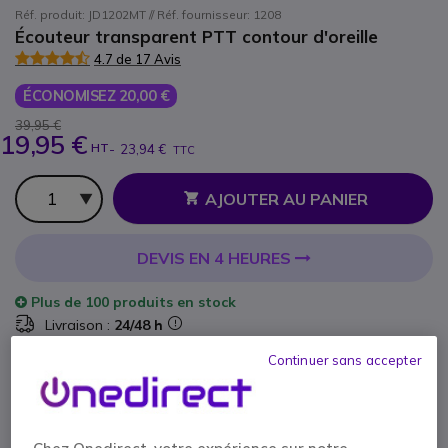
Réf. produit: JD1202MT // Réf. fournisseur: 1208
Écouteur transparent PTT contour d'oreille
4.7 de 17 Avis
ÉCONOMISEZ 20,00 €
39,95 €
19,95 €
HT
-
23,94 €
TTC
Qté
AJOUTER AU PANIER
DEVIS EN 4 HEURES
Plus de
100 produits
en stock
Livraison :
24/48 h
Continuer sans accepter
Payez en 4 sans frais (
5,99 €
)
Afficher plus