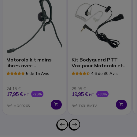
Motorola kit mains
Kit Bodyguard PTT
libres avec
Vox pour Motorola et
microphone
Cobra
5 de 15 Avis
4.6 de 80 Avis
24,15 €
29,95 €
17,95 €
19,95 €
-25%
-33%
HT
HT
Ref: MO00265
Ref: TX318MTV