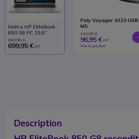
Poly Voyager 4320 USB
MS
NaN
x HP EliteBook
850 G8 PC 15,6''
149,95 €
96,95 €
reconditionné
989,95 €
HT
699,95 €
Voir le produit
HT
Description
HP EliteBook 850 G8 recondit