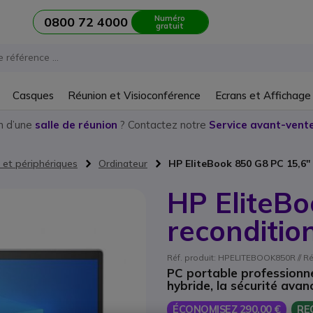
Numéro
0800 72 4000
gratuit
Casques
Réunion et Visioconférence
Ecrans et Affichage
n d’une
salle de réunion
? Contactez notre
Service avant-vente
 et périphériques
Ordinateur
HP EliteBook 850 G8 PC 15,6''
HP EliteBo
reconditio
Réf. produit: HPELITEBOOK850R // Ré
PC portable professionne
hybride, la sécurité avan
ÉCONOMISEZ 290,00 €
RE