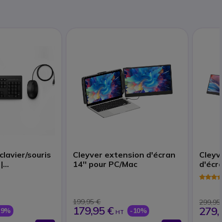
lavier/souris
Cleyver extension d'écran
Cleyv
|
14'' pour PC/Mac
d'écr
 et réseau
199,95 €
299,95
179,95 €
279,
-9%
-10%
HT