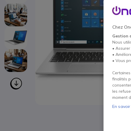
Chez One
Gestion 
Nous utili
• Assurer
• Amélior
• Vous pr
Certaines
finalités 
consentem
les refus
moment d
En savoir
Passer au début de la Galerie d’images