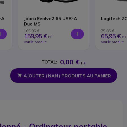
-A
Jabra Evolve2 65 USB-A
Logitech Z
Duo MS
165,95 €
75,85 €
159,95 €
65,95 €
HT
HT
Voir le produit
Voir le produit
0,00 €
TOTAL:
HT
AJOUTER (
NAN
) PRODUITS AU PANIER
ionné - Ordinateur portable