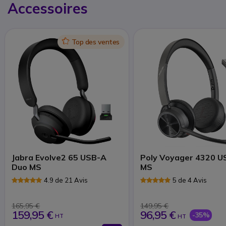
Accessoires
Icon
Top des ventes
Jabra Evolve2 65 USB-A
Poly Voyager 4320 U
Duo MS
MS
4.9 de 21 Avis
5 de 4 Avis
165,95 €
149,95 €
159,95 €
96,95 €
-35%
HT
HT