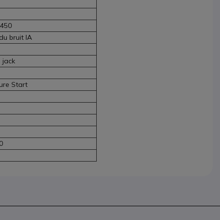
X450
u bruit IA
 jack
n
ure Start
0