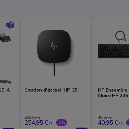
SB-A
Station d'accueil HP G5
HP Ensemble c
filaire HP 225 
Informatique
269,95 €
45,05 €
254,95 €
40,95 €
-5%
HT
HT