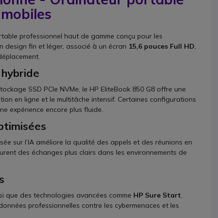
 mobiles
rtable professionnel haut de gamme conçu pour les
n design fin et léger, associé à un écran
15,6 pouces Full HD
,
 déplacement.
 hybride
tockage SSD PCIe NVMe, le HP EliteBook 850 G8 offre une
tion en ligne et le multitâche intensif. Certaines configurations
ne expérience encore plus fluide.
ptimisées
ée sur l’IA améliore la qualité des appels et des réunions en
surent des échanges plus clairs dans les environnements de
s
si que des technologies avancées comme
HP Sure Start
,
 données professionnelles contre les cybermenaces et les