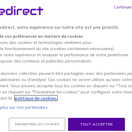
989,95 €
Continuer
699,95 €
HT
-
839,94 €
TTC
direct, votre expérience sur notre site est une priorité.
1 an de garantie
construc
de vos préférences en matière de cookies
sons des cookies et technologies similaires pour :
Points Forts
 le fonctionnement du site (cookies strictement nécessaires),
er votre expérience et analyser la performance de notre plateforme,
PC portable professionnel 1
oposer des contenus et publicités personnalisés.
Processeur Intel Core de 11e 
multitâche
 données collectées peuvent être partagées avec des partenaires p
Écran Full HD antireflet ave
publicitaires ou d'analyse. Ces cookies ne seront utilisés qu'avec votre
visuelles
Afficher plus
ent. Vous pouvez accepter tous les cookies en cliquant sur "Tout a
Audio Bang & Olufsen optimis
er en cliquant sur "Paramétrer les cookies" pour configurer votre choi
Sécurité HP Wolf Security : T
Livré avec
ans la
politique de cookies.
Connectivité moderne USB-C e
Produit reconditionné idéal p
 plus sur nos partenaires.
1 X Ordinateur portable HP 
Documentation utilisateur
TOUT ACCEPTER
PARAMÉTRER LES COOKIES