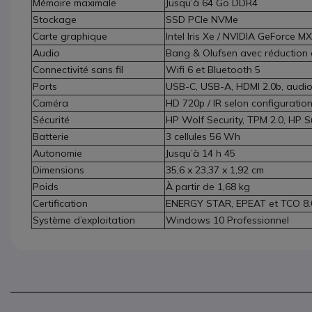
Mémoire maximale
Jusqu’à 64 Go DDR4
Stockage
SSD PCIe NVMe
Carte graphique
Intel Iris Xe / NVIDIA GeForce M
Audio
Bang & Olufsen avec réduction d
Connectivité sans fil
Wifi 6 et Bluetooth 5
Ports
USB-C, USB-A, HDMI 2.0b, audio
Caméra
HD 720p / IR selon configuratio
Sécurité
HP Wolf Security, TPM 2.0, HP S
Batterie
3 cellules 56 Wh
Autonomie
Jusqu’à 14 h 45
Dimensions
35,6 x 23,37 x 1,92 cm
Poids
À partir de 1,68 kg
Certification
ENERGY STAR, EPEAT et TCO 8.
Système d’exploitation
Windows 10 Professionnel