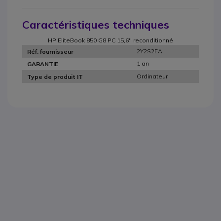
Caractéristiques techniques
HP EliteBook 850 G8 PC 15,6'' reconditionné
2Y2S2EA
Réf. fournisseur
1 an
GARANTIE
Ordinateur
Type de produit IT