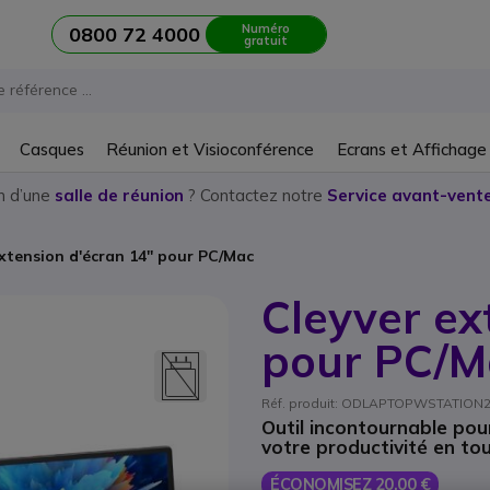
Numéro
0800 72 4000
gratuit
Casques
Réunion et Visioconférence
Ecrans et Affichage
n d’une
salle de réunion
? Contactez notre
Service avant-vente
xtension d'écran 14'' pour PC/Mac
Cleyver ex
pour PC/M
Réf. produit: ODLAPTOPWSTATION214 
Outil incontournable pou
votre productivité en tout
ÉCONOMISEZ 20,00 €