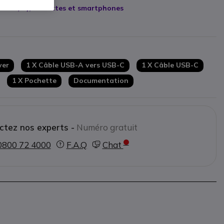
 à 17,3''
), tablettes et smartphones
ver
1 X Câble USB-A vers USB-C
1 X Câble USB-C
1 X Pochette
Documentation
ctez nos experts -
Numéro gratuit
0800 72 4000
F.A.Q
Chat