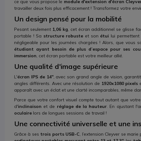
ce que vous propose le
module d'extension d'écran Cleyve
travailler deux fois plus efficacement ! Transformez votre en
Un design pensé pour la mobilité
Pesant seulement
1,06 kg
, cet écran additionnel se glisse 
portable ! Sa
structure robuste
et son
étui
lui permettent
négligeable pour les journées chargées ! Alors, que vous 
étudiant ayant besoin de plus d’espace pour ses cou
immersion
, cet écran portable est votre meilleur allié.
Une qualité d'image supérieure
L'
écran IPS de 14''
, avec son grand angle de vision, garantit
angles différents. Avec une résolution de
1920x1080 pixels
apparaît avec un éclat et une clarté incomparables, même da
Parce que votre confort visuel compte tout autant que votre 
d'
inclinaison
et de
réglage de la hauteur
. En ajustant l
oculaire
lors de longues sessions de travail !
Une connectivité universelle et une ins
Grâce à ses
trois ports USB-C
, l’extension Cleyver se mari
ordinateurs portables mesurant entre 13 et 17,3''
, les
tab