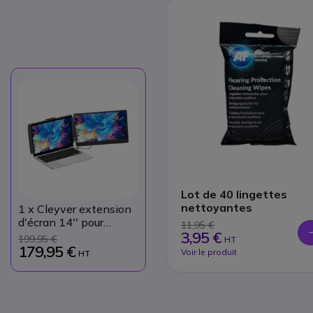
Lot de 40 lingettes
nettoyantes
1
x Cleyver extension
d'écran 14'' pour
11,95 €
3,95 €
PC/Mac
199,95 €
HT
179,95 €
Voir le produit
HT