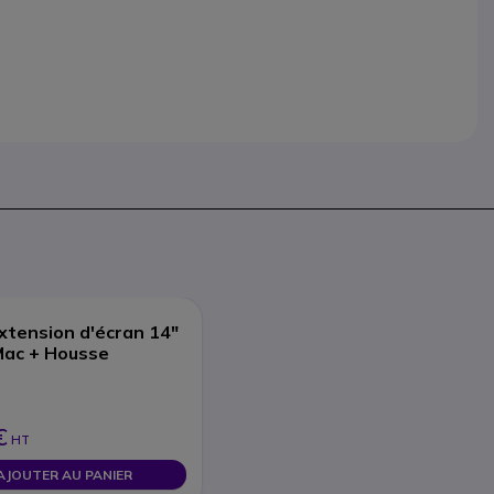
xtension d'écran 14"
Mac + Housse
€
HT
AJOUTER AU PANIER