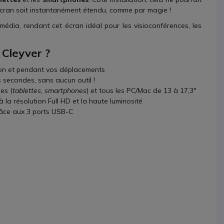
 écran soit instantanément étendu, comme par magie !
imédia, rendant cet écran idéal pour les visioconférences, les
 Cleyver ?
son et pendant vos déplacements
s secondes, sans aucun outil !
les (
tablettes, smartphones
) et tous les PC/Mac de 13 à 17,3''
à la résolution Full HD et la haute luminosité
grâce aux 3 ports USB-C