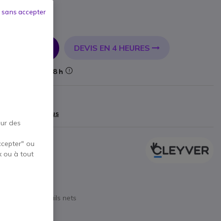
 sans accepter
DEVIS EN 4 HEURES
R AU PANIER
Livraison :
24/48 h
cteur
99 €
)
Afficher plus
our des
ccepter" ou
x ou à tout
 instantanée !
le entre les sites
sé
clatantes et détails nets
r confort visuel
 support stable