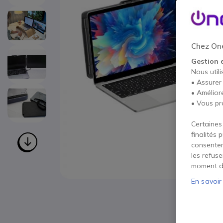
Chez One
Gestion 
Nous utili
• Assurer
• Amélior
• Vous pr
Certaines
finalités 
consentem
les refus
moment d
En savoir
Passer au début de la Galerie d’images