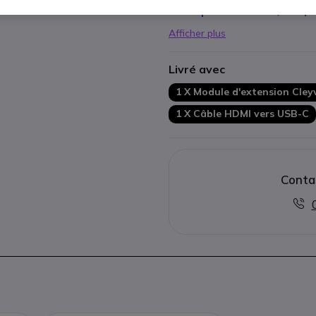
Compatible avec PC/Mac (
13
Afficher plus
Livré avec
1 X Module d'extension Cley
1 X Câble HDMI vers USB-C
Conta