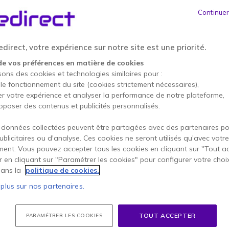
199,95 €
Continuer
179,95 €
HT
-
215,94 €
TTC
Qté
direct, votre expérience sur notre site est une priorité.
AJOUTE
de vos préférences en matière de cookies
sons des cookies et technologies similaires pour :
51 produits
en stock
 le fonctionnement du site (cookies strictement nécessaires),
er votre expérience et analyser la performance de notre plateforme,
2 ans de garantie
constru
oposer des contenus et publicités personnalisés.
Payez en 4 sans frais (
53,
 données collectées peuvent être partagées avec des partenaires p
publicitaires ou d'analyse. Ces cookies ne seront utilisés qu'avec votre
Points Forts
ent. Vous pouvez accepter tous les cookies en cliquant sur "Tout a
er en cliquant sur "Paramétrer les cookies" pour configurer votre choi
Configuration double écran
ans la
politique de cookies.
Écran portable de 14''
Léger : facilement transportab
 plus sur nos partenaires.
Multitâche efficace et organi
Affichage Full HD : couleurs é
Ajustable en hauteur : meilleu
TOUT ACCEPTER
PARAMÉTRER LES COOKIES
Socle arrière robuste pour un