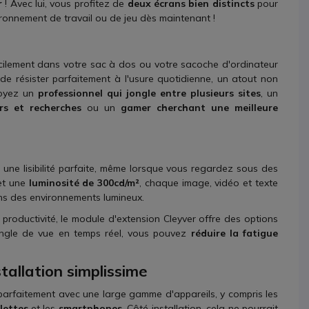
r
! Avec lui, vous profitez de
deux écrans bien distincts
pour
vironnement de travail ou de jeu dès maintenant !
facilement dans votre sac à dos ou votre sacoche d'ordinateur
 de résister parfaitement à l'usure quotidienne, un atout non
soyez un
professionnel qui jongle entre plusieurs sites
, un
rs et recherches
ou un
gamer cherchant une meilleure
 une lisibilité parfaite, même lorsque vous regardez sous des
et une
luminosité de 300cd/m²
, chaque image, vidéo et texte
ns des environnements lumineux.
productivité, le module d'extension Cleyver offre des options
'angle de vue en temps réel, vous pouvez
réduire la fatigue
tallation simplissime
e parfaitement avec une large gamme d'appareils, y compris les
lettes
et les
smartphones
. Côté installation, cela ne pourrait