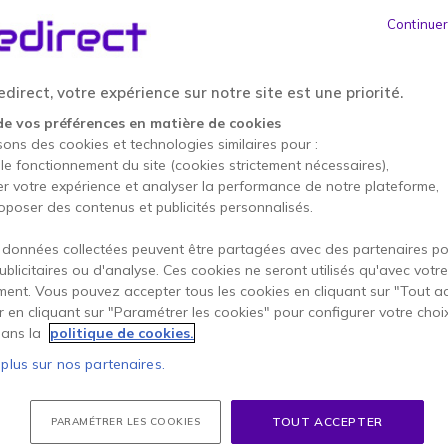
ÉCONOMISEZ 200,00 €
RE
Continuer
749,95 €
549,95 €
HT
-
659,94 €
TTC
direct, votre expérience sur notre site est une priorité.
1 an de garantie
construc
de vos préférences en matière de cookies
sons des cookies et technologies similaires pour :
 le fonctionnement du site (cookies strictement nécessaires),
Points Forts
er votre expérience et analyser la performance de notre plateforme,
PC portable 14" pour les en
oposer des contenus et publicités personnalisés.
Processeur Intel Core i5 de 11
multitâches
 données collectées peuvent être partagées avec des partenaires p
Mémoire RAM : 16Go
publicitaires ou d'analyse. Ces cookies ne seront utilisés qu'avec votre
Écran Full HD avec technologi
ent. Vous pouvez accepter tous les cookies en cliquant sur "Tout a
Afficher plus
visuel
er en cliquant sur "Paramétrer les cookies" pour configurer votre choi
Dell Optimizer intégré avec IA
ans la
politique de cookies.
Livré avec
batterie
 plus sur nos partenaires.
Connectivité avancée Thunder
1 X Ordinateur portable Del
Sécurité professionnelle TPM
lecteur d’empreintes
TOUT ACCEPTER
PARAMÉTRER LES COOKIES
Plus de versions :