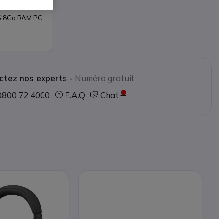
i5 8Go RAM PC 
ctez nos experts -
Numéro gratuit
0800 72 4000
F.A.Q
Chat