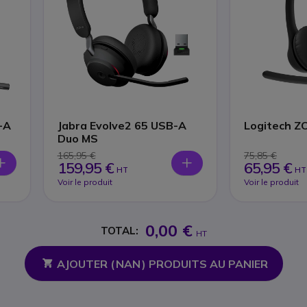
-A
Jabra Evolve2 65 USB-A
Logitech Z
Duo MS
165,95 €
75,85 €
159,95 €
65,95 €
HT
HT
Voir le produit
Voir le produit
0,00 €
TOTAL:
HT
AJOUTER (
NAN
) PRODUITS AU PANIER