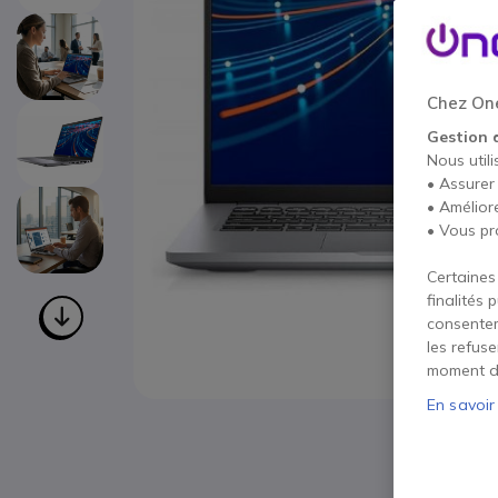
Chez One
Gestion 
Nous utili
• Assurer
• Amélior
• Vous pr
Certaines
finalités 
consentem
les refus
moment d
En savoir
Passer au début de la Galerie d’images