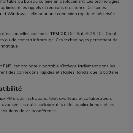
nfortable au bureau comme en déplacement. Les technologies
 optimisent les appels et réunions à distance. Certaines
n
et Windows Hello pour une connexion rapide et sécurisée.
 professionnelles comme le
TPM 2.0
, Dell SafeBIOS, Dell Client
les ou de caméra infrarouge. Ces technologies permettent de
ormatique.
et RJ45, cet ordinateur portable s’intègre facilement dans les
rent des connexions rapides et stables, tandis que la batterie
tibilité
ux PME, administrations, télétravailleurs et collaborateurs
vancée, les outils collaboratifs et les applications métiers.
solutions de visioconférence.