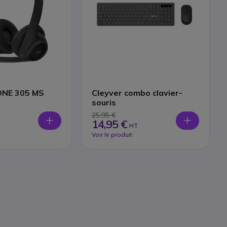
ONE 305 MS
Cleyver combo clavier-
souris
25,95 €
14,95 €
HT
Voir le produit