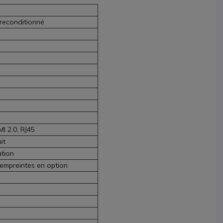
 reconditionné
I 2.0, RJ45
it
ation
’empreintes en option