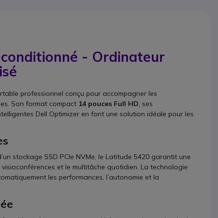
econditionné - Ordinateur
isé
rtable professionnel conçu pour accompagner les
ides. Son format compact
14 pouces Full HD
, ses
telligentes Dell Optimizer en font une solution idéale pour les
es
d’un stockage SSD PCIe NVMe, le Latitude 5420 garantit une
es visioconférences et le multitâche quotidien. La technologie
automatiquement les performances, l’autonomie et la
rée