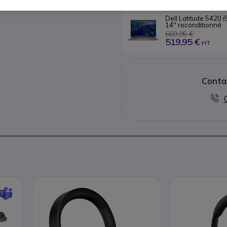
Dell Latitude 5420 
14'' reconditionné
669,95 €
519,95 €
HT
Conta