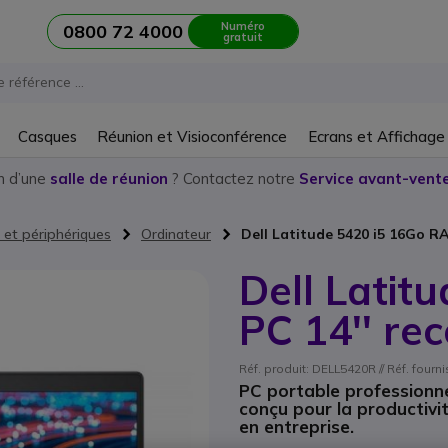
Numéro
0800 72 4000
gratuit
Casques
Réunion et Visioconférence
Ecrans et Affichage
n d’une
salle de réunion
? Contactez notre
Service avant-vente
 et périphériques
Ordinateur
Dell Latitude 5420 i5 16Go R
Dell Latit
PC 14'' re
Réf. produit: DELL5420R // Réf. fourn
PC portable professionn
conçu pour la productivit
en entreprise.