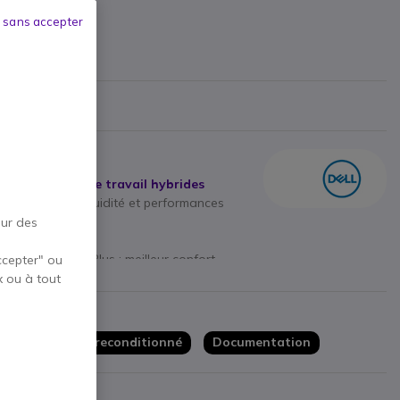
CONDITIONNÉ
 sans accepter
teur
vironnements de travail hybrides
e génération : fluidité et performances
our des
e ComfortView Plus : meilleur confort
ccepter" ou
x ou à tout
 : optimise les performances et la
bolt 4 et Wifi 6
l Latitude 5420 reconditionné
Documentation
 2.0 avec options Windows Hello et