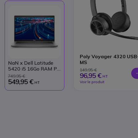
Poly Voyager 4320 USB
MS
NaN
x Dell Latitude
5420 i5 16Go RAM PC
149,95 €
96,95 €
14'' reconditionné
749,95 €
HT
549,95 €
Voir le produit
HT