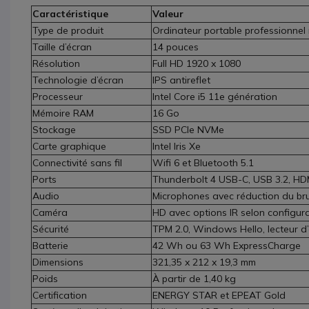
Caractéristique
Valeur
Type de produit
Ordinateur portable professionnel
Taille d’écran
14 pouces
Résolution
Full HD 1920 x 1080
Technologie d’écran
IPS antireflet
Processeur
Intel Core i5 11e génération
Mémoire RAM
16 Go
Stockage
SSD PCIe NVMe
Carte graphique
Intel Iris Xe
Connectivité sans fil
Wifi 6 et Bluetooth 5.1
Ports
Thunderbolt 4 USB-C, USB 3.2, HDM
Audio
Microphones avec réduction du bru
Caméra
HD avec options IR selon configur
Sécurité
TPM 2.0, Windows Hello, lecteur d
Batterie
42 Wh ou 63 Wh ExpressCharge
Dimensions
321,35 x 212 x 19,3 mm
Poids
À partir de 1,40 kg
Certification
ENERGY STAR et EPEAT Gold