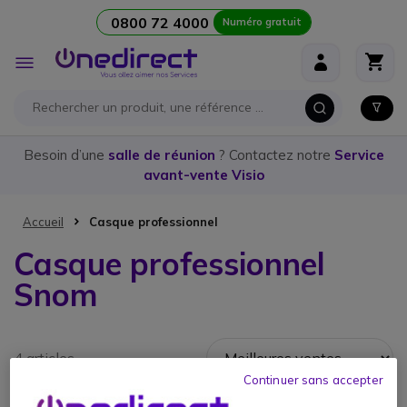
0800 72 4000
Numéro gratuit
Aller au contenu
Affichage
navigation
Besoin d’une
salle de réunion
? Contactez notre
Service
avant-vente Visio
Accueil
Casque professionnel
Casque professionnel
Snom
4 articles
Continuer sans accepter