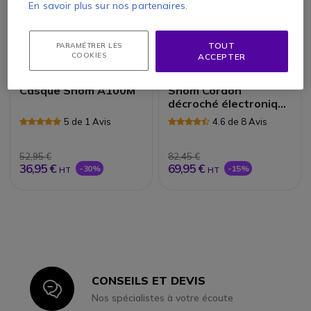
En savoir plus sur nos partenaires.
TOUT
PARAMÉTRER LES
COOKIES
ACCEPTER
Casque Snom A100M
Snom Cordon
décroché électronique
| Accessoires
5 de 1 Avis
4.6 de 8 Avis
52,95 €
82,45 €
36,95 €
69,95 €
-30%
-15%
HT
HT
CONSEILS ET DEVIS
Icon
Nos spécialistes à votre écoute