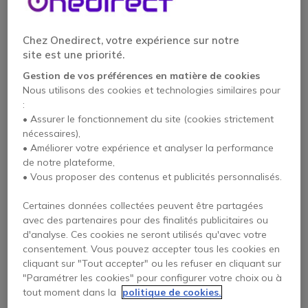
Chez Onedirect, votre expérience sur notre
site est une priorité.
Gestion de vos préférences en matière de cookies
Nous utilisons des cookies et technologies similaires pour
:
• Assurer le fonctionnement du site (cookies strictement
nécessaires),
SNOM - A190
Casque Snom A100D
• Améliorer votre expérience et analyser la performance
de notre plateforme,
• Vous proposer des contenus et publicités personnalisés.
Certaines données collectées peuvent être partagées
147,95 €
71,45 €
avec des partenaires pour des finalités publicitaires ou
113,95 €
62,95 €
-23%
-12%
HT
HT
d'analyse. Ces cookies ne seront utilisés qu'avec votre
consentement. Vous pouvez accepter tous les cookies en
cliquant sur "Tout accepter" ou les refuser en cliquant sur
"Paramétrer les cookies" pour configurer votre choix ou à
tout moment dans la
politique de cookies.