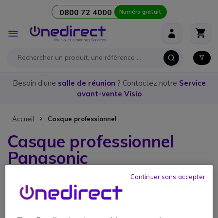
0800 72 4000
Numéro gratuit
Aller au contenu
Affichage
navigation
Besoin d’une
salle de réunion
? Contactez notre
Service
avant-vente Visio
Accueil
Casque professionnel
Casque professionnel
Panasonic
Continuer sans accepter
1 article