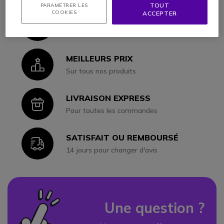
TOUT
PARAMÉTRER LES
COOKIES
ACCEPTER
CONSEILS ET DEVIS
Icon
Nos spécialistes à votre écoute
MEILLEURS PRIX
Icon
Sur tous nos produits
LIVRAISON EXPRESS
Icon
Pour toutes les commandes
SATISFAIT OU REMBOURSÉ
Icon
14 jours pour changer d'avis
Une question ?