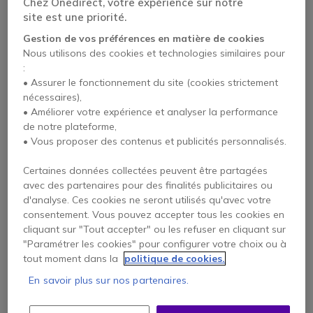
Chez Onedirect, votre expérience sur notre
site est une priorité.
Gestion de vos préférences en matière de cookies
Nous utilisons des cookies et technologies similaires pour
:
• Assurer le fonctionnement du site (cookies strictement
nécessaires),
• Améliorer votre expérience et analyser la performance
de notre plateforme,
• Vous proposer des contenus et publicités personnalisés.
Casque Panasonic
RP-TCA430
Certaines données collectées peuvent être partagées
4.6 de 17 Avis
avec des partenaires pour des finalités publicitaires ou
d'analyse. Ces cookies ne seront utilisés qu'avec votre
consentement. Vous pouvez accepter tous les cookies en
Voir le produit
cliquant sur "Tout accepter" ou les refuser en cliquant sur
remplaçant
"Paramétrer les cookies" pour configurer votre choix ou à
tout moment dans la
politique de cookies.
En savoir plus sur nos partenaires.