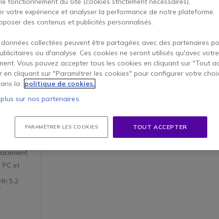
 le fonctionnement du site (cookies strictement nécessaires),
er votre expérience et analyser la performance de notre plateforme,
oposer des contenus et publicités personnalisés.
 données collectées peuvent être partagées avec des partenaires p
publicitaires ou d'analyse. Ces cookies ne seront utilisés qu'avec votre
ent. Vous pouvez accepter tous les cookies en cliquant sur "Tout a
er en cliquant sur "Paramétrer les cookies" pour configurer votre choi
ans la
politique de cookies.
 plus sur nos partenaires.
 5200 V2
ll Core-
TOUT ACCEPTER
PARAMÉTRER LES COOKIES
ooth, étui
hone durci
onnecté
placement.
 PC et
th 5.2
t
 pour
s
res
H :