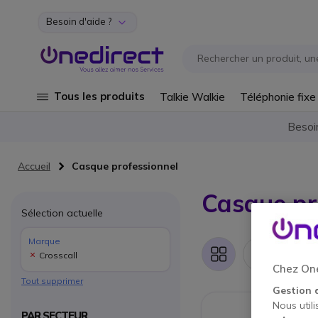
Besoin d'aide ?
Aller au contenu
Tous les produits
Talkie Walkie
Téléphonie fixe
Besoi
Accueil
Casque professionnel
Casque pr
Sélection actuelle
Marque
1 art
Crosscall
Grille
Liste
Chez One
Tout supprimer
Gestion 
Nous utili
PAR SECTEUR