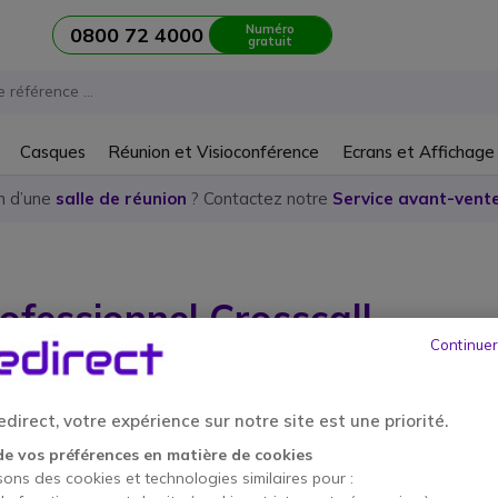
Numéro
0800 72 4000
gratuit
Casques
Réunion et Visioconférence
Ecrans et Affichage
n d’une
salle de réunion
? Contactez notre
Service avant-vente
ofessionnel Crosscall
Continuer
icle
direct, votre expérience sur notre site est une priorité.
de vos préférences en matière de cookies
sons des cookies et technologies similaires pour :