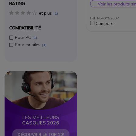
étanche et résistan
RATING
Voir les produits si
Réseau 4G sous And
et plus
4 star(s)
1
Ref: PLVOY5200P
Comparer
COMPATIBILITÉ
Pour PC
1
Pour mobiles
1
Circle
Circle
LES MEILLEURS
CASQUES 2026
DÉCOUVRIR LE TOP 10!