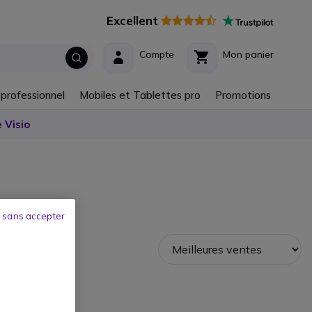
Excellent
Compte
Mon panier
 professionnel
Mobiles et Tablettes pro
Promotions
 Visio
 sans accepter