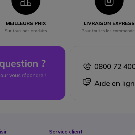
Icon
Ico
MEILLEURS PRIX
LIVRAISON EXPRESS
Sur tous nos produits
Pour toutes les commande
question ?
0800 72 40
icon
our vous répondre !
icon
Aide en lig
sir
Service client