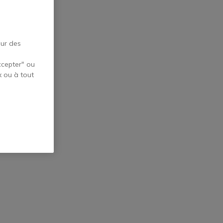
our des
ccepter" ou
x ou à tout