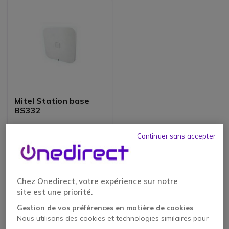
Mitel Station base
BS332
Continuer sans accepter
1032,85 €
775,95 €
-25%
HT
Chez Onedirect, votre expérience sur notre
site est une priorité.
Gestion de vos préférences en matière de cookies
Tous les atouts de la marque Mitel
Nous utilisons des cookies et technologies similaires pour
: