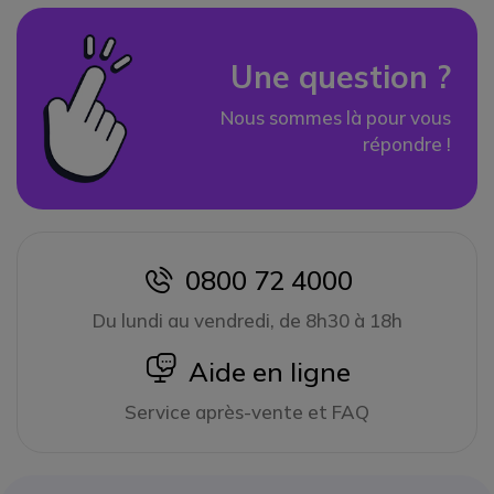
Une question ?
Nous sommes là pour vous
répondre !
0800 72 4000
icon
Du lundi au vendredi, de 8h30 à 18h
icon
Aide en ligne
Service après-vente et FAQ