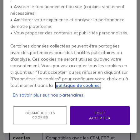
Les solutions
Mitel
, issues de l’héritage
Aastra
,
• Assurer le fonctionnement du site (cookies strictement
garantissent fiabilité, compatibilité et continuité de service,
nécessaires),
avec en prime un support technique professionnel complet.
• Améliorer votre expérience et analyser la performance
Elles sont parfaitement adaptées aux centres de contact,
de notre plateforme,
aux hôtels, aux structures d’accueil ou encore aux
• Vous proposer des contenus et publicités personnalisés.
entreprises misant sur la collaboration unifiée.
Certaines données collectées peuvent être partagées
Sur Onedirect, accédez à l’intégralité du catalogue : des
avec des partenaires pour des finalités publicitaires ou
téléphones
DECT
aux systèmes
UC
, en passant par les
d'analyse. Ces cookies ne seront utilisés qu'avec votre
solutions pour centres d’appels
.
consentement. Vous pouvez accepter tous les cookies en
cliquant sur "Tout accepter" ou les refuser en cliquant sur
Plateformes intégrées pour la voix, la
"Paramétrer les cookies" pour configurer votre choix ou à
All-in-one
vidéo, le chat et la messagerie. Idéal
tout moment dans la
politique de cookies.
UC
pour les centres d'appels, les entrepôts
En savoir plus sur nos partenaires.
et la restauration.
Solutions
Disponibles sur site, via le cloud ou en
TOUT
PARAMÉTRER LES
évolutives
mode hybride.
COOKIES
ACCEPTER
Intégration
avec les
Compatibles avec les CRM, ERP et