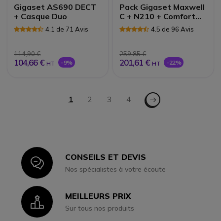
Gigaset AS690 DECT
Pack Gigaset Maxwell
+ Casque Duo
C + N210 + Comfort
550HX
4.1 de 71 Avis
4.5 de 96 Avis
114,90 €
259,85 €
104,66 €
201,61 €
-9%
-22%
HT
HT
Page
Page - Suiv.
Vous lisez actuellement la page
1
Page
2
Page
3
Page
4
CONSEILS ET DEVIS
Icon
Nos spécialistes à votre écoute
MEILLEURS PRIX
Icon
Sur tous nos produits