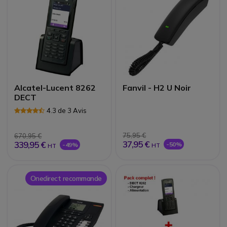
Alcatel-Lucent 8262
Fanvil - H2 U Noir
DECT
4.3 de 3 Avis
75,95 €
670,95 €
37,95 €
339,95 €
-50%
-49%
HT
HT
Onedirect recommande