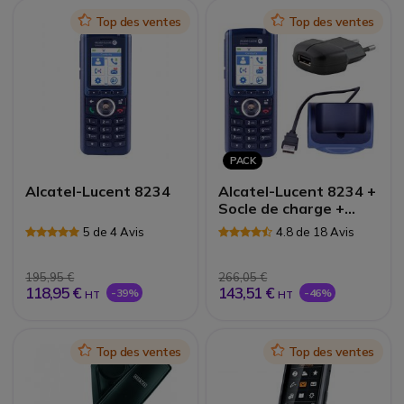
Icon
Top des ventes
Icon
Top des ventes
PACK
Alcatel-Lucent 8234
Alcatel-Lucent 8234 +
Socle de charge +
Alimentation
5 de 4 Avis
4.8 de 18 Avis
195,95 €
266,05 €
118,95 €
143,51 €
-39%
-46%
HT
HT
Icon
Top des ventes
Icon
Top des ventes