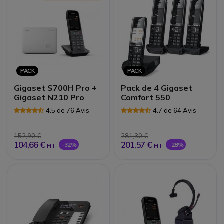
PACK
PACK
Gigaset S700H Pro +
Pack de 4 Gigaset
Gigaset N210 Pro
Comfort 550
4.5 de 76 Avis
4.7 de 64 Avis
152,90 €
281,30 €
104,66 €
201,57 €
-32%
-28%
HT
HT