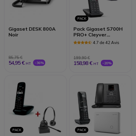
PACK
Gigaset DESK 800A
Pack Gigaset S700H
Noir
PRO+ Cleyver
NW30UC
4.7 de 42 Avis
85,75 €
199,90 €
54,95 €
158,98 €
-36%
-20%
HT
HT
PACK
PACK