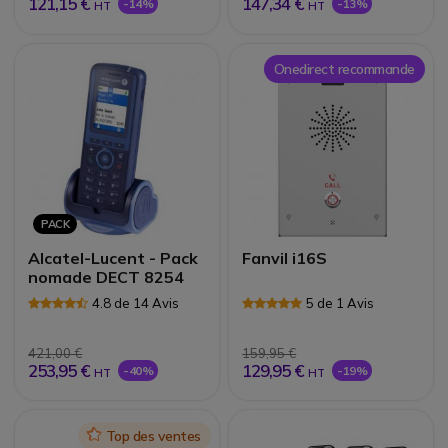
121,15 €
147,34 €
-14%
-13%
HT
HT
Onedirect recommande
PACK
Alcatel-Lucent - Pack
Fanvil i16S
nomade DECT 8254
4.8 de 14 Avis
5 de 1 Avis
421,00 €
159,95 €
253,95 €
129,95 €
-40%
-19%
HT
HT
Icon
Top des ventes