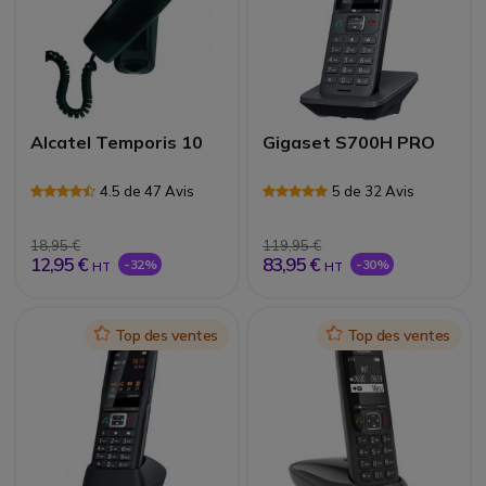
Alcatel Temporis 10
Gigaset S700H PRO
4.5 de 47 Avis
5 de 32 Avis
18,95 €
119,95 €
12,95 €
83,95 €
-32%
-30%
HT
HT
Icon
Top des ventes
Icon
Top des ventes