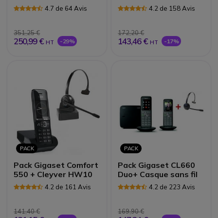
4.7 de 64 Avis
4.2 de 158 Avis
351,25 €
172,20 €
250,99 €
143,46 €
-29%
-17%
HT
HT
PACK
PACK
Pack Gigaset Comfort
Pack Gigaset CL660
550 + Cleyver HW10
Duo+ Casque sans fil
4.2 de 161 Avis
4.2 de 223 Avis
141,40 €
169,90 €