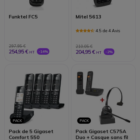
Funktel FC5
Mitel 5613
4.5 de 4 Avis
297,95 €
210,05 €
254,95 €
204,95 €
-14%
-2%
HT
HT
PACK
PACK
Pack de 5 Gigaset
Pack Gigaset C575A
Comfort 550
Duo + Casque sans fil