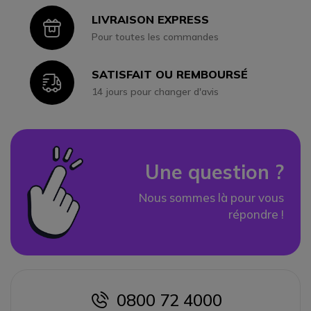
LIVRAISON EXPRESS
Icon
Pour toutes les commandes
SATISFAIT OU REMBOURSÉ
Icon
14 jours pour changer d'avis
Une question ?
Nous sommes là pour vous
répondre !
0800 72 4000
icon