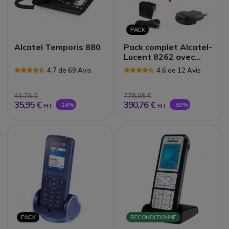
PACK
Alcatel Temporis 880
Pack complet Alcatel-
Lucent 8262 avec
chargeur et
4.7 de 69 Avis
4.6 de 12 Avis
alimentation
41,75 €
778,05 €
35,95 €
390,76 €
-14%
-50%
HT
HT
PACK
RECONDITIONNÉ