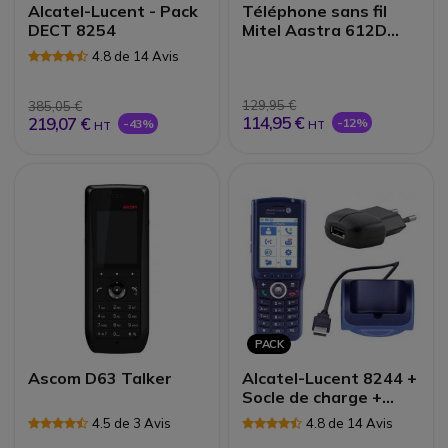
Alcatel-Lucent - Pack
Téléphone sans fil
DECT 8254
Mitel Aastra 612D
avec chargeur Version
4.8 de 14 Avis
2 Reconditionné
129,95 €
385,05 €
114,95 €
219,07 €
-12%
-43%
HT
HT
PACK
Ascom D63 Talker
Alcatel-Lucent 8244 +
Socle de charge +
Alimentation
4.5 de 3 Avis
4.8 de 14 Avis