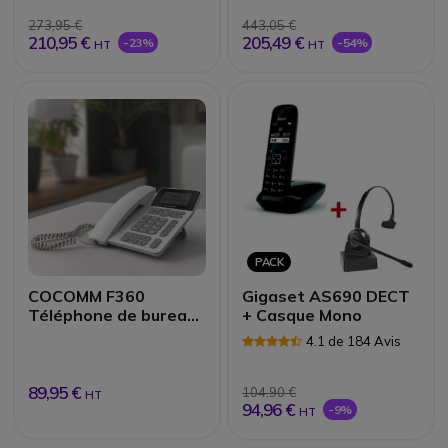
273,95 €
443,05 €
210,95 €
205,49 €
-23%
-54%
HT
HT
PACK
COCOMM F360
Gigaset AS690 DECT
Téléphone de bureau
+ Casque Mono
4G
4.1 de 184 Avis
89,95 €
104,90 €
HT
94,96 €
-9%
HT