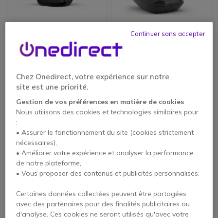
Gigaset R700H PRO
Gigaset AS690
Continuer sans accepter
4.8 de 13 Avis
4.5 de 37 Avis
151,75 €
34,95 €
Chez Onedirect, votre expérience sur notre
137,95 €
27,95 €
-9%
-20%
HT
HT
site est une priorité.
Gestion de vos préférences en matière de cookies
Icon
Top des ventes
Nous utilisons des cookies et technologies similaires pour
:
• Assurer le fonctionnement du site (cookies strictement
nécessaires),
• Améliorer votre expérience et analyser la performance
de notre plateforme,
• Vous proposer des contenus et publicités personnalisés.
Certaines données collectées peuvent être partagées
Ascom D43
Gigaset Comfort
avec des partenaires pour des finalités publicitaires ou
550HX
d'analyse. Ces cookies ne seront utilisés qu'avec votre