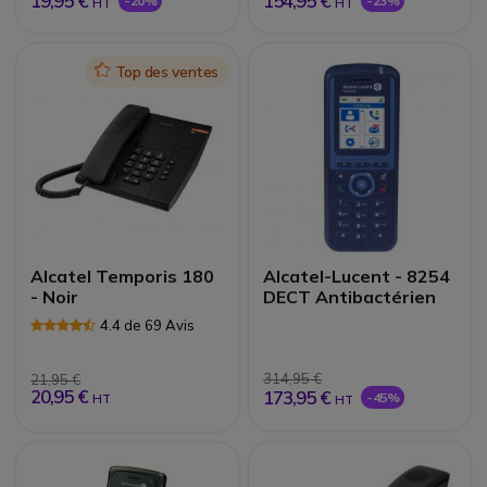
19,95 €
154,95 €
-20%
-23%
HT
HT
Icon
Top des ventes
Alcatel Temporis 180
Alcatel-Lucent - 8254
- Noir
DECT Antibactérien
4.4 de 69 Avis
314,95 €
21,95 €
20,95 €
173,95 €
-45%
HT
HT