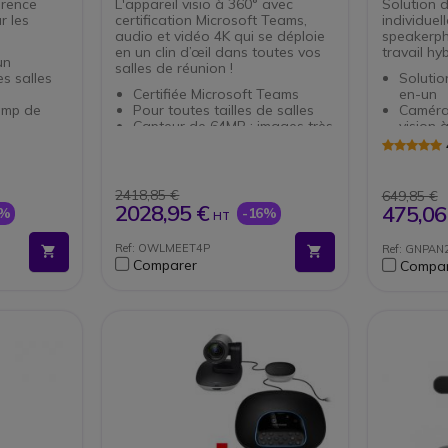
érence
L'appareil visio à 360° avec
Solution 
r les
certification Microsoft Teams,
individue
audio et vidéo 4K qui se déploie
speakerph
en un clin d’œil dans toutes vos
travail hyb
un
salles de réunion !
es salles
Solution
Certifiée Microsoft Teams
en-un
amp de
Pour toutes tailles de salles
Caméra
Capteur de 64MP : images très
vision 
parleurs
précises
Micro a
Résolution 4K UHD à 360°
ambian
t : avec ou
IA intégrée : zoom & mise au
Speake
point
mobile
2418,85 €
649,85 €
2 haut-parleurs + 8 micros
4 micro
2028,95 €
475,06
8%
-16%
HT
 PC
avec 5,5m de portée
l'écho 
Connexion Ethernet ou WiFi
Jusqu'
Ref: OWLMEET4P
Ref: GNPAN
ftphones
pour les entreprises
conver
Comparer
Compar
Branchement au PC en USB-C
Suppor
Évolutive : compatible avec
inclus
Owl Bar et micros d'extension
Certifi
tous s