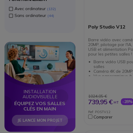
Avec ordinateur
132
Sans ordinateur
44
Poly Studio V12
Barre vidéo avec camé
20MP, pilotage par l'IA
Circle
Circle
USB et alimentation Po
pour les petites salles !
Barre vidéo USB pou
salles
Caméra 4K de 20MP
Vue panoramique à 
zoom 5x
Pilotage intelligent :
technologie Poly Dir
INSTALLATION
4 micros MEMS avec
1024,05 €
AUDIOVISUELLE
suppression du brui
739,95 €
-28%
ÉQUIPEZ VOS SALLES
HT
Conception écologi
CLÉS EN MAIN
de plastique recyclé
Ref: POSTV12
Utilisation : BYOD o
Comparer
PC de salle
JE LANCE MON PROJET