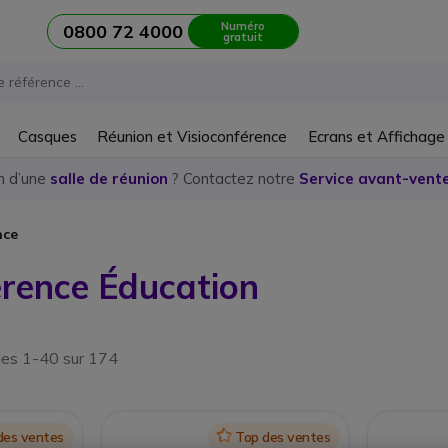
Numéro
0800 72 4000
gratuit
Casques
Réunion et Visioconférence
Ecrans et Affichage
n d’une
salle de réunion
? Contactez notre
Service avant-vente
nce
érence Éducation
les 1-40 sur 174
des ventes
Icon
Top des ventes