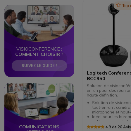
Icon
Top 
Circle
Circle
VISIOCONFERENCE :
COMMENT CHOISIR ?
SUIVEZ LE GUIDE !
Logitech Confere
BCC950
Circle
Circle
Solution de visioconfé
en-un pour des réunio
haute définition.
Solution de visioco
tout-en-un : caméra
microphone et haut-
Idéal pour les bureau
petits espaces de tr
Résolution vidéo Ful
COMUNICATIONS
4.9 de 26 Avi
1080p