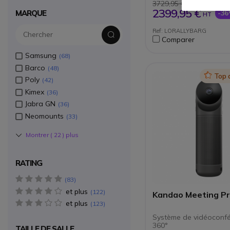
Ensemble de 6 micr
3729,95 €
omnidirectionnels
2399,95 €
MARQUE
-3
HT
Technologie AEC : a
des échos
Ref: LORALLYBARG
Technologie RightSo
Comparer
captation des voix e
suppression des bru
Samsung
68
Solution autonome :
PC requis pour l'utili
Barco
48
Produit certifié Micr
Icon
Top 
Poly
42
Teams et Zoom
Compatible avec tou
Kimex
36
softphones du marc
Jabra GN
36
Neomounts
33
Montrer (
22
) plus
RATING
5 star(s)
83
et plus
4 star(s)
122
Kandao Meeting P
et plus
3 star(s)
123
Système de vidéoconf
360°
TAILLE DE SALLE