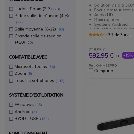
Solution visio à 360
Huddle Room (2-3)
28
Focus orateur et/ou
Audio HD
Petite salle de réunion (4-6)
8 microphones
72
Système Android
Salle moyenne (6-12)
Utilisable avec ou s
63
Caméra 4K
3.7 de 3 Avis
Grande salle de réunion
Connexions HDMI, Wi
(+10)
20
RJ45
728,95 €
592,95 €
-19%
HT
COMPATIBLE AVEC
Ref: KANMEEPRO
Microsoft Teams
30
Comparer
Zoom
8
Tous les softphones
142
SYSTÈME D'EXPLOITATION
Windows
15
Android
31
BYOD - USB
131
FONCTIONNEMENT