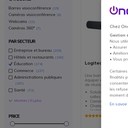
Barres visioconférence
19
Caméras visioconférence
6
Webcams
11
Chez One
Caméras 360°
7
Gestion 
PAR SECTEUR
Nous utili
• Assurer
Entreprise et bureau
204
• Amélior
Hôtels et restaurants
190
• Vous pr
Logitech Rally Bar
Éducation
174
Commerce
137
Certaines
Une barre vidéo tout-
Administrations publiques
finalités 
équiper efficacement v
consentem
107
de réunion.
les refus
Santé
72
Solution de collabor
moment d
salles de réunion
Montrer (
5
) plus
Caméra PTZ à résol
En savoir
Champ de vision à 9
(extensible à 130°)
Technologie RightSig
5 de 1 Avis
PRICE
cadrage automatiq
participants