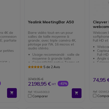
Yealink MeetingBar A50
Cleyver 
webcam
ra 4K de
Barre vidéo tout-en-un pour
Webcam U
, connexion
salles de taille moyenne à
softphone
E, parfaite
grande, avec triple caméra 4K,
Full HD et
pilotage par l'IA, 16 micros et
Webcam
audio stéréo.
r petites
Capteur
Usage recommandé : salle de
Full-HD
moyenne à grande taille
Angle d
132° +
Compatibilité native Teams et
Éclair
Zoom
2 micro
5 de 2 Avis
3 caméras de 50MP avec
bruit via
ectorAI
résolution 4K
Profitez d
Obturat
Fonctions IA : cadrage
jours : ra
équipé
74,95 
3749,95 €
t
automatique, suivi du locuteur
Compat
2198,95 €
-41%
HT
que : 65%
16 micros MEMS avec capture
à 10m
Ref: ODWC
Ref: YEAA50010
u avec un
Audio stéréo : 4 haut-parleurs
Compar
Comparer
intégrés
Cache objectif motorisé
BYOD (mode général) via USB