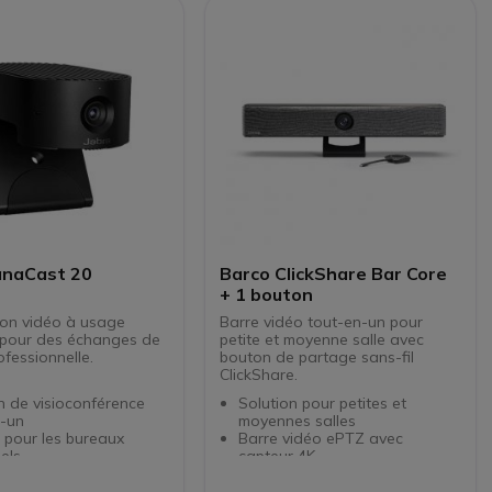
dans un rayon de 4,5m
Suppression de l’écho et des
nuisances sonores
Hub pour table et écran :
simplifier les branchements
Certifié Microsoft Teams,
Zoom et google Hangouts
Compatible avec Cisco,
GoToMeeting,…
anaCast 20
Barco ClickShare Bar Core
+ 1 bouton
ion vidéo à usage
Barre vidéo tout-en-un pour
l pour des échanges de
petite et moyenne salle avec
ofessionnelle.
bouton de partage sans-fil
ClickShare.
n de visioconférence
Solution pour petites et
n-un
moyennes salles
 pour les bureaux
Barre vidéo ePTZ avec
uels
capteur 4K
intelligente à
Champ de vision à 120° +
ion Full HD
pilotage via l'IA