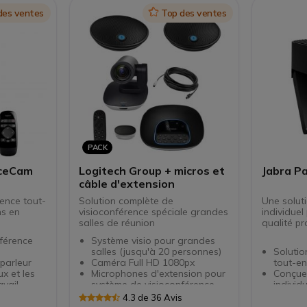
des ventes
Icon
Top des ventes
PACK
nceCam
Logitech Group + micros et
Jabra P
câble d'extension
rence tout-
Solution complète de
Une solut
ns en
visioconférence spéciale grandes
individue
salles de réunion
qualité pr
nférence
Système visio pour grandes
,
salles (jusqu'à 20 personnes)
Solutio
parleur
Caméra Full HD 1080px
tout-e
x et les
Microphones d'extension pour
Conçue
avail
système de visioconférence
individ
l HD
Logitech Group.
Caméra 
s
4.3 de 36 Avis
Pour les grandes salles de
résolut