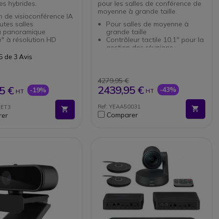
es hybrides.
pour les salles de conférence de
moyenne à grande taille.
n de visioconférence IA
utes salles
Pour salles de moyenne à
 panoramique
grande taille
e" à résolution HD
Contrôleur tactile 10,1'' pour la
gestion des réunions
 à 360° sur 3 mètres
Compatibilité native Teams et
5 de 3 Avis
 point automatique sur
Zoom
eur actif
3 caméras de 50MP avec
 de 8 micros
résolution 4K
4279,95 €
ectionnels à formation
Fonctions IA : cadrage
2439,95 €
5 €
-43%
-19%
HT
HT
sceau
automatique, suivi du locuteur
 sonore à 5,5 mètres
16 micros MEMS avec capture
Ref: YEAA50031
EET3
tance
à 10m
Comparer
er
ion Plug & Play en
Audio stéréo : 4 haut-parleurs
intégrés
ble avec tous les
Cache objectif motorisé
ls de visioconférence
Capacité BYOD