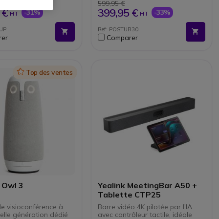
ment facile : Plug &
participants
599,95 €
a le Hub
Matrice de 3 micros
 €
399,95 €
-31%
-33%
HT
HT
ble avec tous les
beamforming intégrée
ones du marché
Technologies IA de
UP
Ref: POSTUR30
suppression de l’écho et du
er
Comparer
bruit de fond
Gestion et ajustement à
distance via Poly Lens
Connexion : Plug & Play USB
Certifiée pour Zoom Rooms et
Icon
Top des ventes
Microsoft Teams
 Owl 3
Yealink MeetingBar A50 +
Tablette CTP25
e visioconférence à
Barre vidéo 4K pilotée par l'IA
elle génération dédié
avec contrôleur tactile, idéale