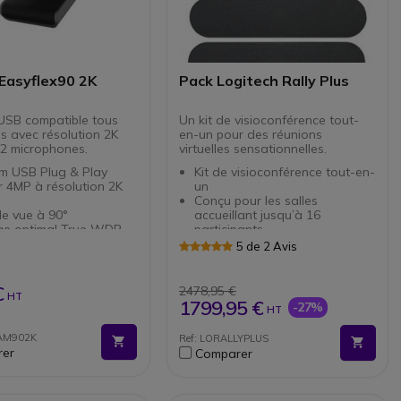
Easyflex90 2K
Pack Logitech Rally Plus
SB compatible tous
Un kit de visioconférence tout-
s avec résolution 2K
en-un pour des réunions
 2 microphones.
virtuelles sensationnelles.
 USB Plug & Play
Kit de visioconférence tout-en-
 4MP à résolution 2K
un
Conçu pour les salles
e vue à 90°
accueillant jusqu’à 16
age optimal True WDR
participants
s avec suppression du
Caméra PTZ à résolution 4K
5 de 2 Avis
 l'IA
Ultra HD
'un essai gratuit de 14
eur de confidentialité
Cadrage et mise au point
ppelez moi
automatiques
€
2478,95 €
HT
ible tous softphones
Haut-parleur haute
1799,95 €
-27%
HT
performance de 76mm
Suppression des vibrations de
AM902K
Ref: LORALLYPLUS
la caméra et du micro
er
Comparer
Module de micro avec 4
microphones omnidirectionnels
Captation des voix à 360°