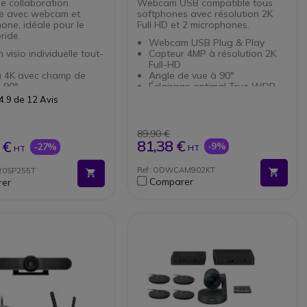
de collaboration
Webcam USB compatible tous
lle avec webcam et
softphones avec résolution 2K
one, idéale pour le
Full HD et 2 microphones.
ride.
Webcam USB Plug & Play
 visio individuelle tout-
Capteur 4MP à résolution 2K
Full-HD
 4K avec champ de
Angle de vue à 90°
à 90°
Éclairage optimal True WDR
vec réduction du bruit
2 micros avec suppression du
4.9 de 12 Avis
t
bruit via l'IA
rphone pour PC et
OFFRE SPÉCIALE : TRÉPIED DE
Obturateur de confidentialité
TABLE OFFERT !
équipé
89,90 €
s avec annulation de
Compatible tous softphones
81,38 €
 €
-9%
-27%
HT
HT
acoustique
à 12h d'autonomie en
Ref: ODWCAM902KT
20SP255T
sation
Comparer
er
t pied + hub USB-C
ée Teams + compatible
oftphones