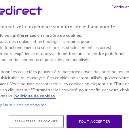
Continuer
direct, votre expérience sur notre site est une priorité.
de vos préférences en matière de cookies
sons des cookies et technologies similaires pour :
 le fonctionnement du site (cookies strictement nécessaires),
er votre expérience et analyser la performance de notre plateforme,
oposer des contenus et publicités personnalisés.
 Graphite
Logitech MeetUp
Logitec
 données collectées peuvent être partagées avec des partenaires p
en-un pour
Une ConferenceCam tout-en-un
Système d
publicitaires ou d'analyse. Ces cookies ne seront utilisés qu'avec votre
os salles
conçue pour les petites salles de
complet c
ent. Vous pouvez accepter tous les cookies en cliquant sur "Tout a
réunion.
salles de 
er en cliquant sur "Paramétrer les cookies" pour configurer votre choi
ation pour
Barre visio pour petites salles
Système
ans la
politique de cookies.
(jusqu'à 4 personnes)
salles 
ution 4K
Résolution 4K UHD
Caméra
 plus sur nos partenaires.
0°
Objectif ultra grand angle
Zoom, 
avec vue à 120°
inclina
ht :
3 micros beamforming + haut-
Couver
4.7 de 13 Avis
ue des
parleur full-duplex
Annulat
TOUT ACCEPTER
PARAMÉTRER LES COOKIES
Suppression des échos et
réducti