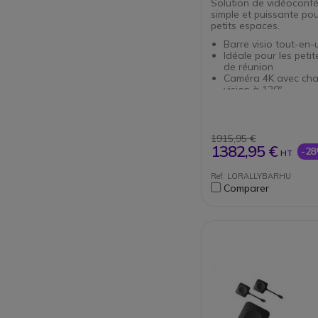
Solution de vidéoconf
simple et puissante pou
petits espaces.
Barre visio tout-en-
Idéale pour les petit
de réunion
Caméra 4K avec ch
vision à 120º
Microphone et haut-
intégrés
Connectivité interne
sansfil
1915,95 €
Fonctionne sans PC
1382,95 €
-2
HT
(autonome) ou avec
(BYOD)
Ref: LORALLYBARHU
Compatible tous so
Comparer