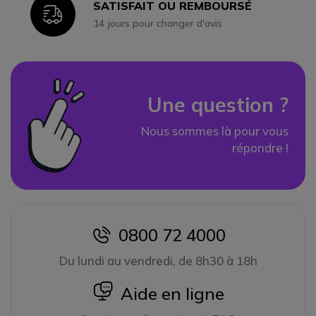
SATISFAIT OU REMBOURSÉ
Icon
14 jours pour changer d'avis
Une question ?
Nous sommes là pour vous
répondre !
0800 72 4000
icon
Du lundi au vendredi, de 8h30 à 18h
icon
Aide en ligne