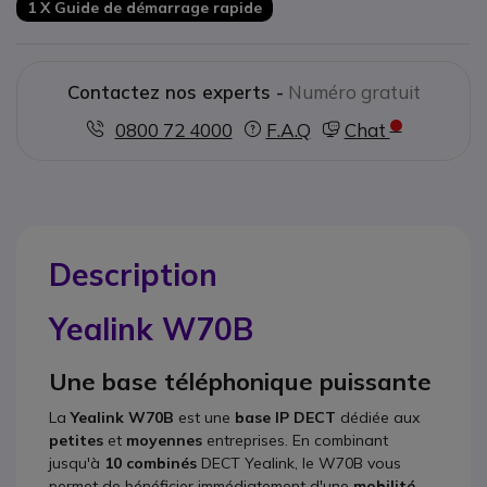
1 X Guide de démarrage rapide
Contactez nos experts -
Numéro gratuit
0800 72 4000
F.A.Q
Chat
Description
Yealink W70B
Une base téléphonique puissante
La
Yealink W70B
est une
base IP DECT
dédiée aux
petites
et
moyennes
entreprises
. En combinant
jusqu'à
10 combinés
DECT Yealink, le W70B vous
permet de
bénéficier immédiatement d'une
mobilité