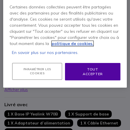
1 an de garantie
constructeur
Certaines données collectées peuvent être partagées
avec des partenaires pour des finalités publicitaires ou
Payez en 4 sans frais (
20,69 €
)
Afficher plus
d'analyse. Ces cookies ne seront utilisés qu'avec votre
consentement. Vous pouvez accepter tous les cookies en
cliquant sur "Tout accepter" ou les refuser en cliquant sur
"Paramétrer les cookies" pour configurer votre choix ou à
tout moment dans la
politique de cookies.
En savoir plus sur nos partenaires.
Points Forts
Base téléphonique
DECT IP
Possibilité d'ajouter jusqu'à
10 combinés
TOUT
PARAMÉTRER LES
COOKIES
ACCEPTER
Permet de passer
20 appels
simultanément
Intègre
10 comptes SIP
max.
Répertoire local allant jusqu'à
1000 entrées
Afficher plus
3 indicateurs LED
présents
Portée :
50m
en intérieur et
300m
en extérieur
Livré avec
1 X Base IP Yealink W70B
1 X Support de base
1 X Adaptateur d’alimentation
1 X Câble Ethernet