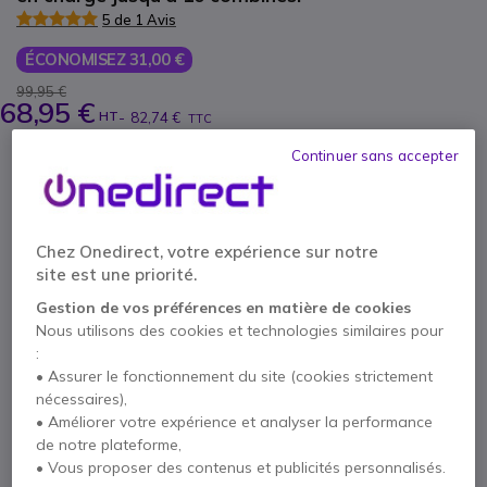
5 de 1 Avis
ÉCONOMISEZ 31,00 €
99,95 €
68,95 €
HT
-
82,74 €
TTC
Qté
Continuer sans accepter
AJOUTER AU PANIER
DEVIS EN 4 HEURES
Chez Onedirect, votre expérience sur notre
site est une priorité.
10 produits
en stock
Livraison :
24/48 h
Gestion de vos préférences en matière de cookies
100+ produits en stock plateforme
Nous utilisons des cookies et technologies similaires pour
Livraison :
5-7 jours
:
• Assurer le fonctionnement du site (cookies strictement
Onedirect Care: Aide à l’installation de
nécessaires),
Téléphones Yealink
• Améliorer votre expérience et analyser la performance
69,95 €
Afficher plus
* Prix unitaire
de notre plateforme,
• Vous proposer des contenus et publicités personnalisés.