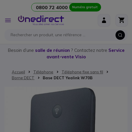
0800 72 4000
Numéro gratuit
Aller au contenu
Affichage
navigation
Besoin d’une
salle de réunion
? Contactez notre
Service
avant-vente Visio
Accueil
Téléphone
Téléphone fixe sans fil
Borne DECT
Base DECT Yealink W70B
Passer à la fin de la galerie d’images