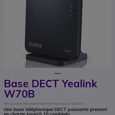
1
Base DECT Yealink
Passer au début de la Galerie d’images
W70B
Réf. produit: YEALINKW70B // Réf. fournisseur: 1302017
Une base téléphonique DECT puissante prenant
en charge jusqu'à 10 combinés.