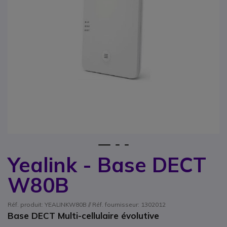
1
2
3
Yealink - Base DECT
Passer au début de la Galerie d’images
W80B
Réf. produit: YEALINKW80B // Réf. fournisseur: 1302012
Base DECT Multi-cellulaire évolutive