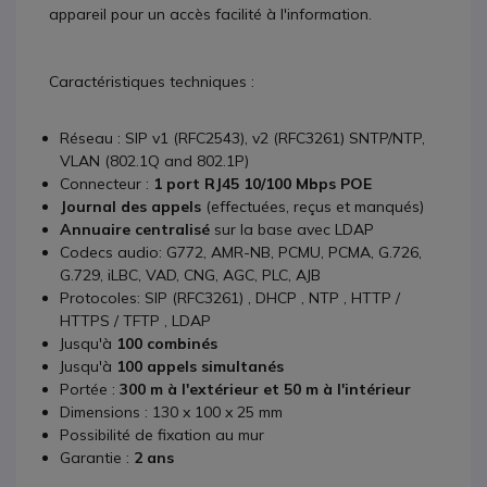
appareil pour un accès facilité à l'information.
Caractéristiques techniques :
Réseau : SIP v1 (RFC2543), v2 (RFC3261) SNTP/NTP,
VLAN (802.1Q and 802.1P)
Connecteur :
1 port RJ45 10/100 Mbps POE
Journal des appels
(effectuées, reçus et manqués)
Annuaire centralisé
sur la base avec LDAP
Codecs audio: G772, AMR-NB, PCMU, PCMA, G.726,
G.729, iLBC, VAD, CNG, AGC, PLC, AJB
Protocoles: SIP (RFC3261) , DHCP , NTP , HTTP /
HTTPS / TFTP , LDAP
Jusqu'à
100 combinés
Jusqu'à
100 appels simultanés
Portée :
300 m à l'extérieur et 50 m à l'intérieur
Dimensions : 130 x 100 x 25 mm
Possibilité de fixation au mur
Garantie :
2 ans