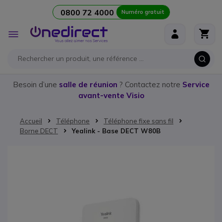
0800 72 4000
Numéro gratuit
Aller au contenu
Affichage
navigation
Besoin d’une
salle de réunion
? Contactez notre
Service
avant-vente Visio
Accueil
Téléphone
Téléphone fixe sans fil
Borne DECT
Yealink - Base DECT W80B
Passer à la fin de la galerie d’images