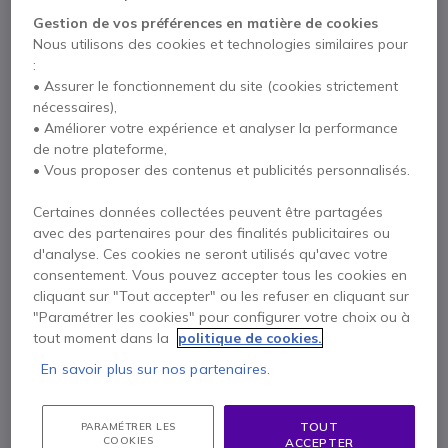
Payez en 4 sans frais (
67,19 €
)
Afficher plus
Gestion de vos préférences en matière de cookies
Nous utilisons des cookies et technologies similaires pour
:
• Assurer le fonctionnement du site (cookies strictement
nécessaires),
• Améliorer votre expérience et analyser la performance
Points Forts
de notre plateforme,
Base DECT IP multi-cellulaire adaptable en fonction des
• Vous proposer des contenus et publicités personnalisés.
besoins
Jusqu'à 30 bases en réseau
Certaines données collectées peuvent être partagées
Jusqu'à 100 téléphones sans fil en réseau
avec des partenaires pour des finalités publicitaires ou
100 Appels simultanés, jusqu'à deux appels simultanés
d'analyse. Ces cookies ne seront utilisés qu'avec votre
Afficher plus
par combiné
consentement. Vous pouvez accepter tous les cookies en
Permet des solutions d'élargissement de réseau et de la
cliquant sur "Tout accepter" ou les refuser en cliquant sur
Livré avec
portée des téléphones
"Paramétrer les cookies" pour configurer votre choix ou à
Compatible avec tous les téléphones sans fil DECT
tout moment dans la
politique de cookies.
Base DECT
Vis d'extension
Yealink
En savoir plus sur nos partenaires.
Manuel d'utilisation
Cryptage intégré
TOUT
PARAMÉTRER LES
COOKIES
ACCEPTER