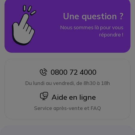
Une question ?
Nous sommes là pour vous
répondre !
0800 72 4000
icon
Du lundi au vendredi, de 8h30 à 18h
icon
Aide en ligne
Service après-vente et FAQ