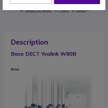
Contactez nos experts -
Numéro gratuit
0800 72 4000
F.A.Q
Chat
Description
Base DECT Yealink W80B
Base