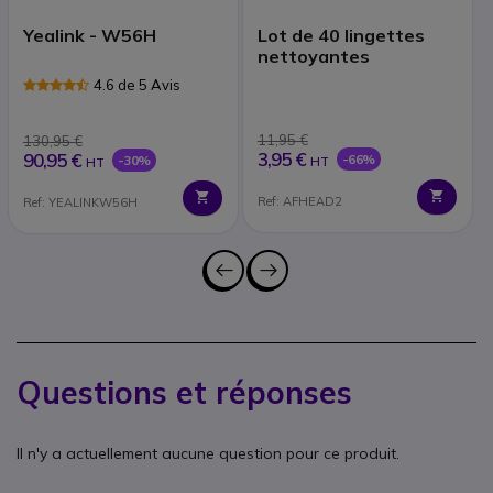
Yealink - W56H
Lot de 40 lingettes
nettoyantes
4.6 de 5 Avis
11,95 €
130,95 €
3,95 €
90,95 €
-66%
-30%
HT
HT
Ref: AFHEAD2
Ref: YEALINKW56H
Questions et réponses
Il n'y a actuellement aucune question pour ce produit.